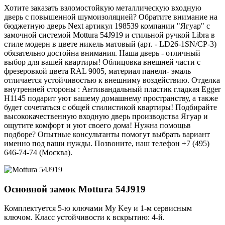
Хотите заказать взломостойкую металлическую входную
дверь с повышенной шумоизоляцией? Обратите внимание на
бюджетную дверь Next артикул 198539 компании "Ягуар" с
замочной системой Mottura 54J919 и стильной ручкой Libra в
стиле модерн в цвете никель матовый (арт. - LD26-1SN/CP-3)
обязательно достойна внимания. Наша дверь - отличный
выбор для вашей квартиры! Облицовка внешней части с
фрезеровкой цвета RAL 9005, материал панели- эмаль
отличается устойчивостью к внешниму воздействию. Отделка
внутренней стороны : Антивандальный пластик гладкая Egger
H1145 подарит уют вашему домашнему пространству, а также
будет сочетаться с общей стилистикой квартиры! Подбирайте
высококачественную входную дверь производства Ягуар и
ощутите комфорт и уют своего дома! Нужна помощьв
подборе? Опытные консультанты помогут выбрать вариант
именно под ваши нужды. Позвоните, наш телефон +7 (495)
646-74-74 (Москва).
Основной замок
Mottura 54J919
Комплектуется 5-ю ключами My Key и 1-м сервисным
ключом. Класс устойчивости к вскрытию: 4-й.