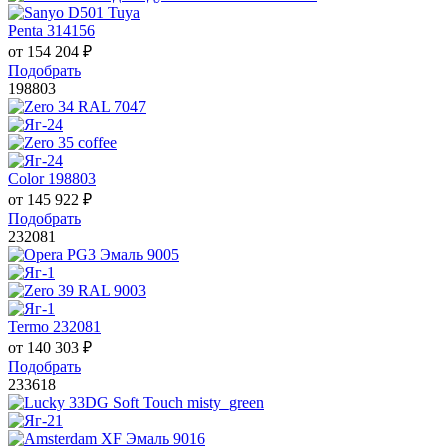
Penta 314156
от
154 204
₽
Подобрать
198803
Color 198803
от
145 922
₽
Подобрать
232081
Termo 232081
от
140 303
₽
Подобрать
233618