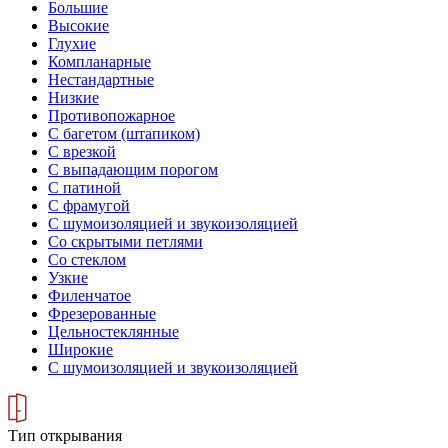
Большие
Высокие
Глухие
Компланарные
Нестандартные
Низкие
Противопожарное
С багетом (штапиком)
С врезкой
С выпадающим порогом
С патиной
С фрамугой
С шумоизоляцией и звукоизоляцией
Со скрытыми петлями
Со стеклом
Узкие
Филенчатое
Фрезерованные
Цельностеклянные
Широкие
С шумоизоляцией и звукоизоляцией
Тип открывания