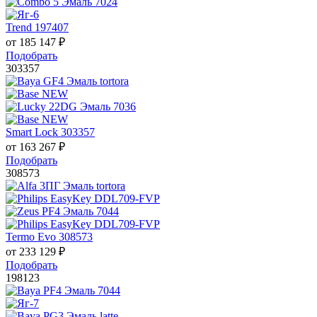
Trend 197407
от
185 147
₽
Подобрать
303357
Smart Lock 303357
от
163 267
₽
Подобрать
308573
Termo Evo 308573
от
233 129
₽
Подобрать
198123