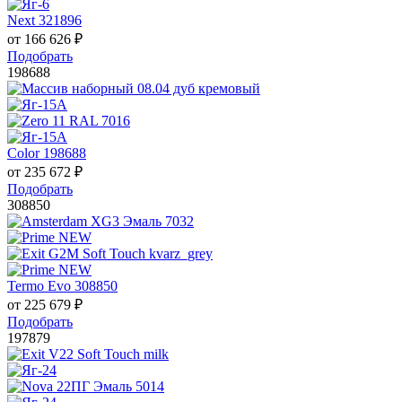
Next 321896
от
166 626
₽
Подобрать
198688
Color 198688
от
235 672
₽
Подобрать
308850
Termo Evo 308850
от
225 679
₽
Подобрать
197879