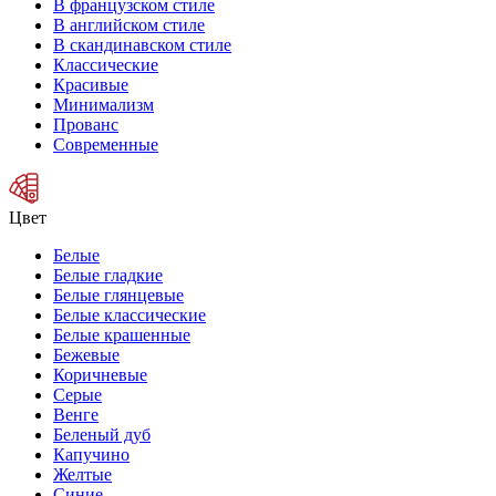
В французском стиле
В английском стиле
В скандинавском стиле
Классические
Красивые
Минимализм
Прованс
Современные
Цвет
Белые
Белые гладкие
Белые глянцевые
Белые классические
Белые крашенные
Бежевые
Коричневые
Серые
Венге
Беленый дуб
Капучино
Желтые
Синие