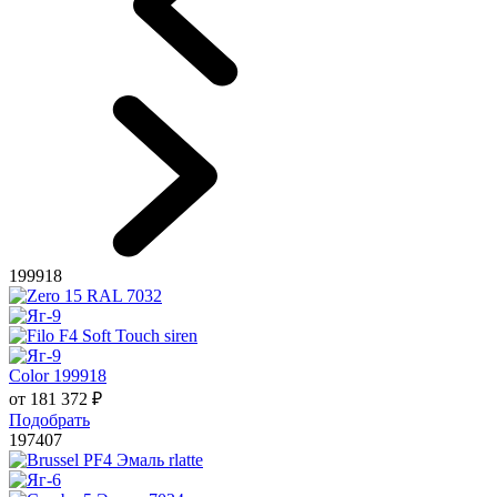
199918
Color 199918
от
181 372
₽
Подобрать
197407