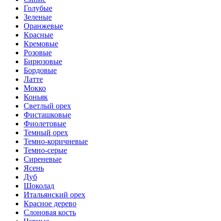
Голубые
Зеленые
Оранжевые
Красные
Кремовые
Розовые
Бирюзовые
Бордовые
Латте
Мокко
Коньяк
Светлый орех
Фисташковые
Фиолетовые
Темный орех
Темно-коричневые
Темно-серые
Сиреневые
Ясень
Дуб
Шоколад
Итальянский орех
Красное дерево
Слоновая кость