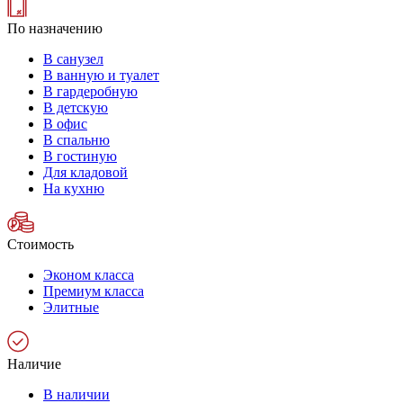
По назначению
В санузел
В ванную и туалет
В гардеробную
В детскую
В офис
В спальню
В гостиную
Для кладовой
На кухню
Стоимость
Эконом класса
Премиум класса
Элитные
Наличие
В наличии