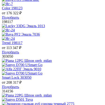
Color 198123
от
176 322
₽
Подобрать
198117
Trend 198117
от
113 347
₽
Подобрать
303050
Smart Lock 303050
от
208 317
₽
Подобрать
314156