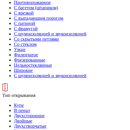
Противопожарное
С багетом (штапиком)
С врезкой
С выпадающим порогом
С патиной
С фрамугой
С шумоизоляцией и звукоизоляцией
Со скрытыми петлями
Со стеклом
Узкие
Филенчатое
Фрезерованные
Цельностеклянные
Широкие
С шумоизоляцией и звукоизоляцией
Тип открывания
Купе
В пенал
Двухсторонние
Двойные
Двухстворчатые