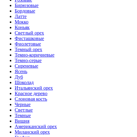
Бирюзовые
Бордовые
Латте
Мокко
Коньяк
Светлый орех
Фисташковые
Фиолетовые
Темный орех
Темно-коричневые
Темно-серые
Сиреневые
Ясень
Дуб
Шоколад
Итальянский орех
Красное дерево
Слоновая кость
Черные
Светлые
Темные
Вишня
Американский орех
Миланский орех