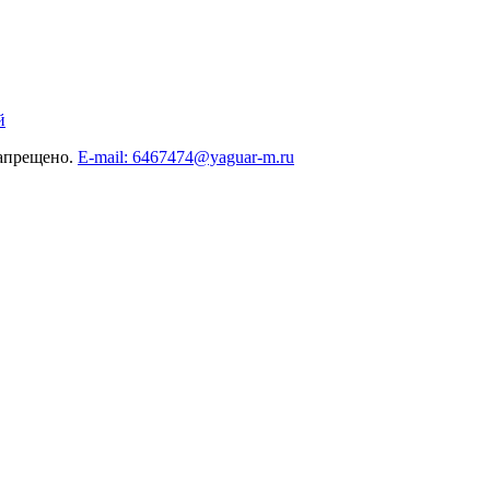
й
запрещено.
E-mail: 6467474@yaguar-m.ru