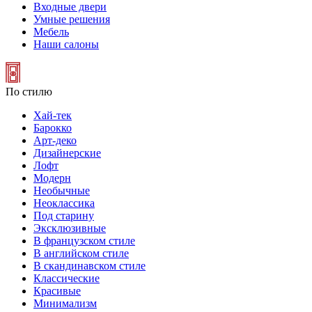
Входные двери
Умные решения
Мебель
Наши салоны
По стилю
Хай-тек
Барокко
Арт-деко
Дизайнерские
Лофт
Модерн
Необычные
Неоклассика
Под старину
Эксклюзивные
В французском стиле
В английском стиле
В скандинавском стиле
Классические
Красивые
Минимализм