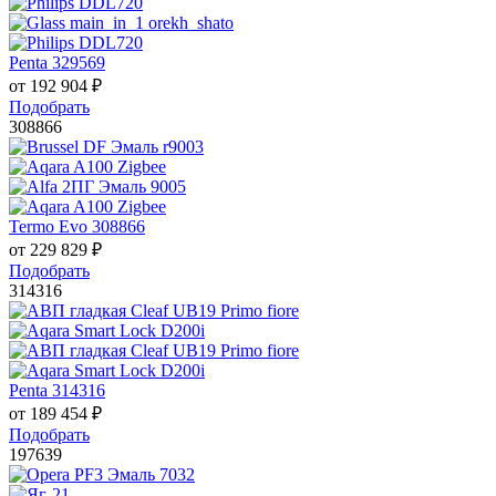
Penta 329569
от
192 904
₽
Подобрать
308866
Termo Evo 308866
от
229 829
₽
Подобрать
314316
Penta 314316
от
189 454
₽
Подобрать
197639