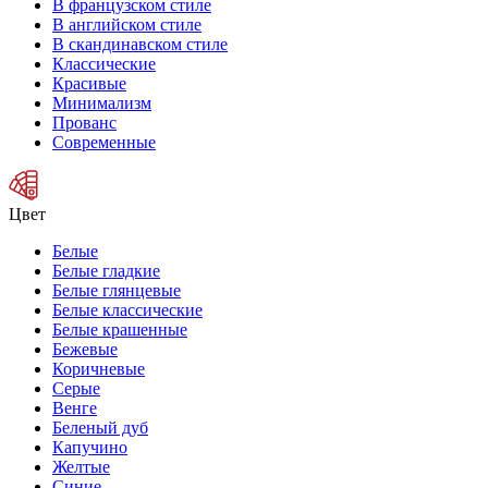
В французском стиле
В английском стиле
В скандинавском стиле
Классические
Красивые
Минимализм
Прованс
Современные
Цвет
Белые
Белые гладкие
Белые глянцевые
Белые классические
Белые крашенные
Бежевые
Коричневые
Серые
Венге
Беленый дуб
Капучино
Желтые
Синие