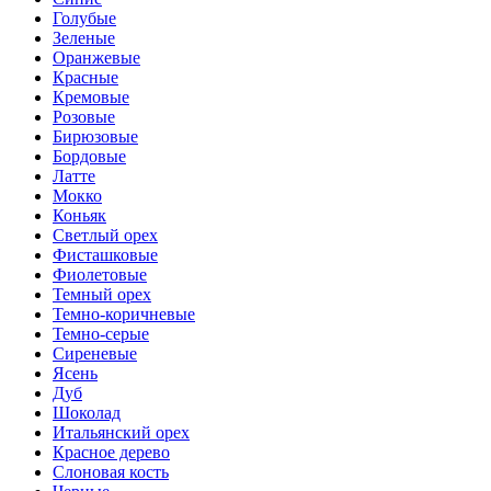
Голубые
Зеленые
Оранжевые
Красные
Кремовые
Розовые
Бирюзовые
Бордовые
Латте
Мокко
Коньяк
Светлый орех
Фисташковые
Фиолетовые
Темный орех
Темно-коричневые
Темно-серые
Сиреневые
Ясень
Дуб
Шоколад
Итальянский орех
Красное дерево
Слоновая кость