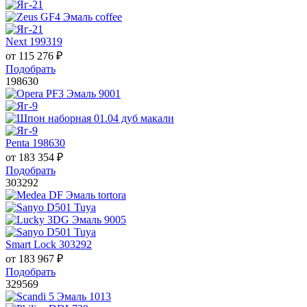
Next 199319
от
115 276
₽
Подобрать
198630
Penta 198630
от
183 354
₽
Подобрать
303292
Smart Lock 303292
от
183 967
₽
Подобрать
329569