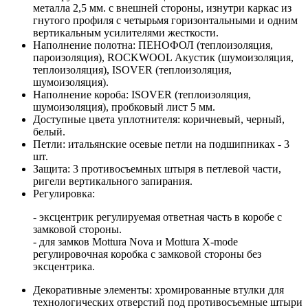
металла 2,5 мм. с внешней стороны, изнутри каркас из
гнутого профиля с четырьмя горизонтальными и одним
вертикальным усилителями жесткости.
Наполнение полотна: ПЕНОФОЛ (теплоизоляция,
пароизоляция), ROCKWOOL Акустик (шумоизоляция,
теплоизоляция), ISOVER (теплоизоляция,
шумоизоляция).
Наполнение короба: ISOVER (теплоизоляция,
шумоизоляция), пробковый лист 5 мм.
Доступные цвета уплотнителя: коричневый, черный,
белый.
Петли: итальянские осевые петли на подшипниках - 3
шт.
Защита: 3 противосъемных штыря в петлевой части,
ригели вертикального запирания.
Регулировка:
- эксцентрик регулируемая ответная часть в коробе с
замковой стороны.
- для замков Mottura Nova и Mottura X-mode
регулировочная коробка с замковой стороны без
эксцентрика.
Декоративные элементы: хромированные втулки для
технологических отверстий под противосъемные штыри