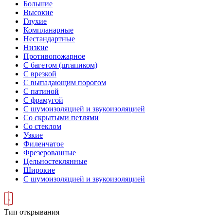
Большие
Высокие
Глухие
Компланарные
Нестандартные
Низкие
Противопожарное
С багетом (штапиком)
С врезкой
С выпадающим порогом
С патиной
С фрамугой
С шумоизоляцией и звукоизоляцией
Со скрытыми петлями
Со стеклом
Узкие
Филенчатое
Фрезерованные
Цельностеклянные
Широкие
С шумоизоляцией и звукоизоляцией
Тип открывания