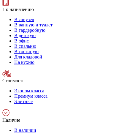
По назначению
В санузел
В ванную и туалет
В гардеробную
В детскую
В офис
В спальню
В гостиную
Для кладовой
На кухню
Стоимость
Эконом класса
Премиум класса
Элитные
Наличие
В наличии