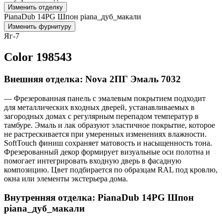
Изменить отделку
PianaDub 14PG Шпон piana_дуб_макали
Изменить фурнитуру
Яг-7
Color 198543
Внешняя отделка: Nova 2ПГ Эмаль 7032
— Фрезерованная панель с эмалевым покрытием подходит
для металлических входных дверей, устанавливаемых в
загородных домах с регулярным перепадом температур в
тамбуре. Эмаль и лак образуют эластичное покрытие, которое
не растрескивается при умеренных изменениях влажности.
SoftTouch финиш сохраняет матовость и насыщенность тона.
Фрезерованный декор формирует визуальные оси полотна и
помогает интегрировать входную дверь в фасадную
композицию. Цвет подбирается по образцам RAL под кровлю,
окна или элементы экстерьера дома.
Внутренняя отделка: PianaDub 14PG Шпон
piana_дуб_макали