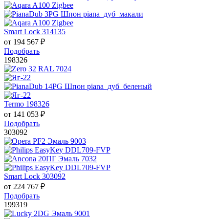
Smart Lock 314135
от
194 567
₽
Подобрать
198326
Termo 198326
от
141 053
₽
Подобрать
303092
Smart Lock 303092
от
224 767
₽
Подобрать
199319