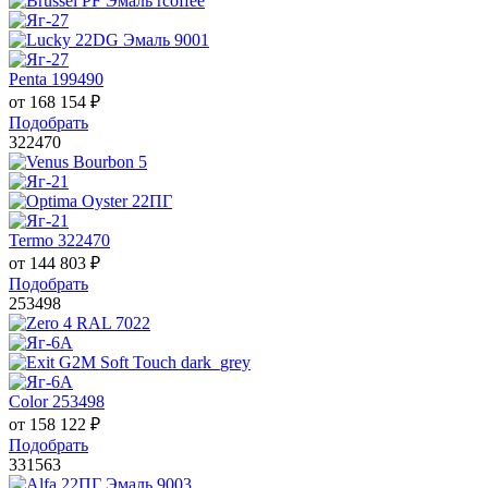
Penta 199490
от
168 154
₽
Подобрать
322470
Termo 322470
от
144 803
₽
Подобрать
253498
Color 253498
от
158 122
₽
Подобрать
331563