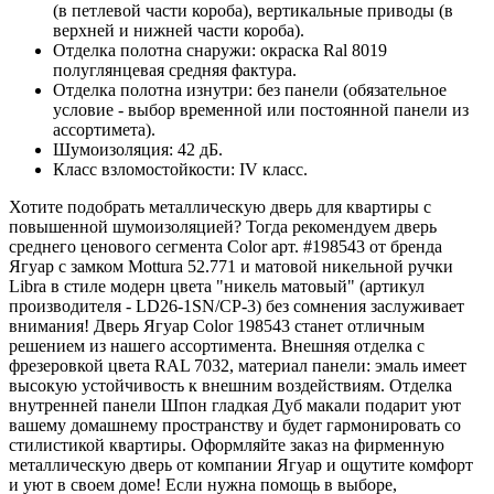
(в петлевой части короба), вертикальные приводы (в
верхней и нижней части короба).
Отделка полотна снаружи: окраска Ral 8019
полуглянцевая средняя фактура.
Отделка полотна изнутри: без панели (обязательное
условие - выбор временной или постоянной панели из
ассортимета).
Шумоизоляция: 42 дБ.
Класс взломостойкости: IV класс.
Хотите подобрать металлическую дверь для квартиры с
повышенной шумоизоляцией? Тогда рекомендуем дверь
среднего ценового сегмента Color арт. #198543 от бренда
Ягуар с замком Mottura 52.771 и матовой никельной ручки
Libra в стиле модерн цвета "никель матовый" (артикул
производителя - LD26-1SN/CP-3) без сомнения заслуживает
внимания! Дверь Ягуар Color 198543 станет отличным
решением из нашего ассортимента. Внешняя отделка с
фрезеровкой цвета RAL 7032, материал панели: эмаль имеет
высокую устойчивость к внешним воздействиям. Отделка
внутренней панели Шпон гладкая Дуб макали подарит уют
вашему домашнему пространству и будет гармонировать со
стилистикой квартиры. Оформляйте заказ на фирменную
металлическую дверь от компании Ягуар и ощутите комфорт
и уют в своем доме! Если нужна помощь в выборе,