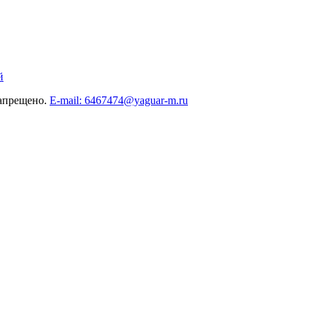
й
запрещено.
E-mail: 6467474@yaguar-m.ru