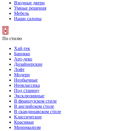
Входные двери
Умные решения
Мебель
Наши салоны
По стилю
Хай-тек
Барокко
Арт-деко
Дизайнерские
Лофт
Модерн
Необычные
Неоклассика
Под старину
Эксклюзивные
В французском стиле
В английском стиле
В скандинавском стиле
Классические
Красивые
Минимализм