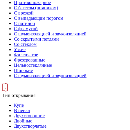
Противопожарное
С багетом (штапиком)
С врезкой
С выпадающим порогом
С патиной
С фрамугой
С шумоизоляцией и звукоизоляцией
Со скрытыми петлями
Со стеклом
Узкие
Филенчатое
Фрезерованные
Цельностеклянные
Широкие
С шумоизоляцией и звукоизоляцией
Тип открывания
Купе
В пенал
Двухсторонние
Двойные
Двухстворчатые