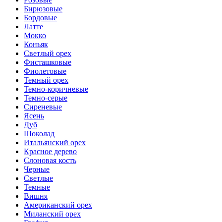
Бирюзовые
Бордовые
Латте
Мокко
Коньяк
Светлый орех
Фисташковые
Фиолетовые
Темный орех
Темно-коричневые
Темно-серые
Сиреневые
Ясень
Дуб
Шоколад
Итальянский орех
Красное дерево
Слоновая кость
Черные
Светлые
Темные
Вишня
Американский орех
Миланский орех