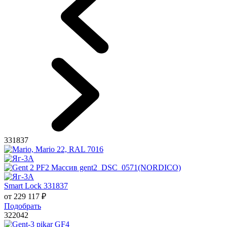
331837
Smart Lock 331837
от
229 117
₽
Подобрать
322042