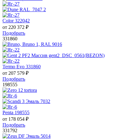
Color 322042
от
220 372
₽
Подобрать
331860
Termo Evo 331860
от
207 579
₽
Подобрать
198555
Penta 198555
от
178 054
₽
Подобрать
331792