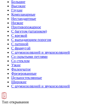
Большие
Высокие
Глухие
Компланарные
Нестандартные
Низкие
Противопожарное
С багетом (штапиком)
С врезкой
С выпадающим порогом
С патиной
С фрамугой
С шумоизоляцией и звукоизоляцией
Со скрытыми петлями
Со стеклом
Узкие
Филенчатое
Фрезерованные
Цельностеклянные
Широкие
С шумоизоляцией и звукоизоляцией
Тип открывания