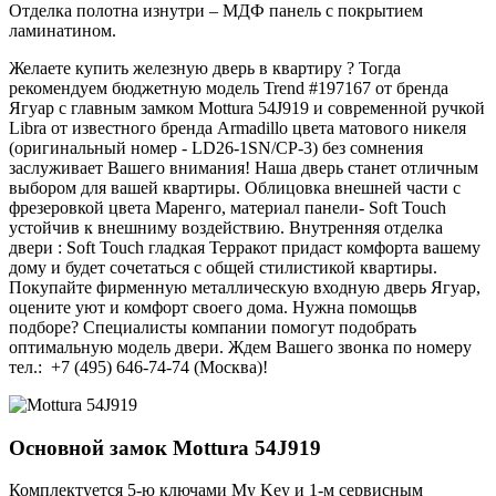
Отделка полотна изнутри – МДФ панель с покрытием
ламинатином.
Желаете купить железную дверь в квартиру ? Тогда
рекомендуем бюджетную модель Trend #197167 от бренда
Ягуар с главным замком Mottura 54J919 и современной ручкой
Libra от известного бренда Armadillo цвета матового никеля
(оригинальный номер - LD26-1SN/CP-3) без сомнения
заслуживает Вашего внимания! Наша дверь станет отличным
выбором для вашей квартиры. Облицовка внешней части с
фрезеровкой цвета Маренго, материал панели- Soft Touch
устойчив к внешниму воздействию. Внутренняя отделка
двери : Soft Touch гладкая Терракот придаст комфорта вашему
дому и будет сочетаться с общей стилистикой квартиры.
Покупайте фирменную металлическую входную дверь Ягуар,
оцените уют и комфорт своего дома. Нужна помощьв
подборе? Специалисты компании помогут подобрать
оптимальную модель двери. Ждем Вашего звонка по номеру
тел.: +7 (495) 646-74-74 (Москва)!
Основной замок
Mottura 54J919
Комплектуется 5-ю ключами My Key и 1-м сервисным