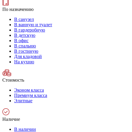
По назначению
В санузел
В ванную и туалет
В гардеробную
В детскую
В офис
В спальню
В гостиную
Для кладовой
На кухню
Стоимость
Эконом класса
Премиум класса
Элитные
Наличие
В наличии