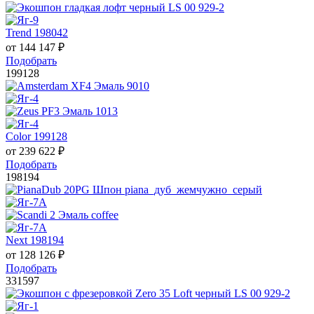
Trend 198042
от
144 147
₽
Подобрать
199128
Color 199128
от
239 622
₽
Подобрать
198194
Next 198194
от
128 126
₽
Подобрать
331597