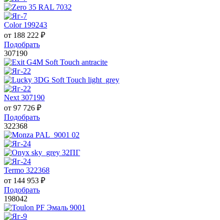
Color 199243
от
188 222
₽
Подобрать
307190
Next 307190
от
97 726
₽
Подобрать
322368
Termo 322368
от
144 953
₽
Подобрать
198042