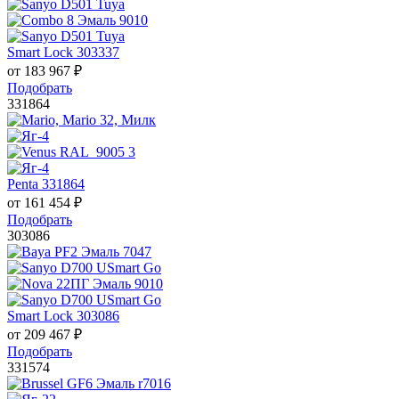
Smart Lock 303337
от
183 967
₽
Подобрать
331864
Penta 331864
от
161 454
₽
Подобрать
303086
Smart Lock 303086
от
209 467
₽
Подобрать
331574