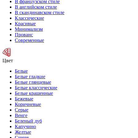
В французском стиле
В английском стиле
В скандинавском стиле
Классические
Красивые
Минимализм
Прованс
Современные
Цвет
Белые
Белые гладкие
Белые глянцевые
Белые классические
Белые крашенные
Бежевые
Коричневые
Серые
Венге
Беленый дуб
Капучино
Желтые
Синие