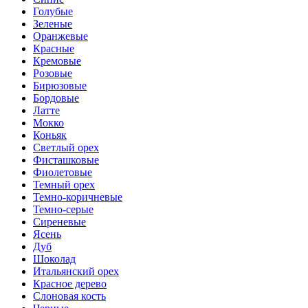
Голубые
Зеленые
Оранжевые
Красные
Кремовые
Розовые
Бирюзовые
Бордовые
Латте
Мокко
Коньяк
Светлый орех
Фисташковые
Фиолетовые
Темный орех
Темно-коричневые
Темно-серые
Сиреневые
Ясень
Дуб
Шоколад
Итальянский орех
Красное дерево
Слоновая кость