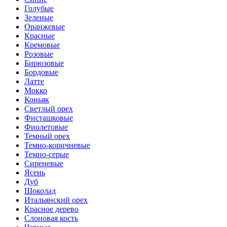
Голубые
Зеленые
Оранжевые
Красные
Кремовые
Розовые
Бирюзовые
Бордовые
Латте
Мокко
Коньяк
Светлый орех
Фисташковые
Фиолетовые
Темный орех
Темно-коричневые
Темно-серые
Сиреневые
Ясень
Дуб
Шоколад
Итальянский орех
Красное дерево
Слоновая кость