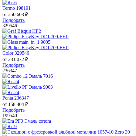
Termo 198191
от
250 603
₽
Подобрать
329546
Color 329546
от
231 072
₽
Подобрать
236347
Penta 236347
от
158 404
₽
Подобрать
199540