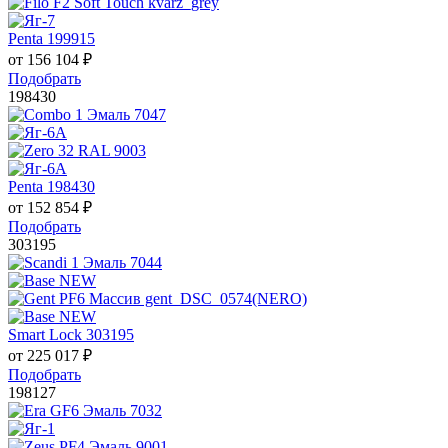
Penta 199915
от
156 104
₽
Подобрать
198430
Penta 198430
от
152 854
₽
Подобрать
303195
Smart Lock 303195
от
225 017
₽
Подобрать
198127