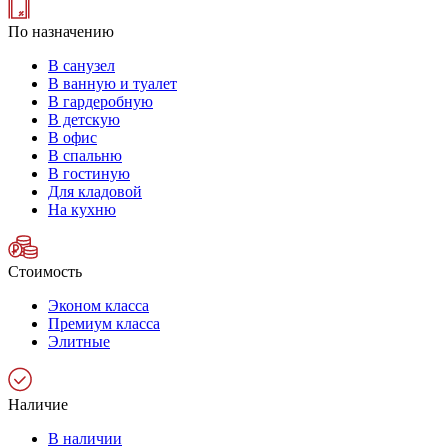
По назначению
В санузел
В ванную и туалет
В гардеробную
В детскую
В офис
В спальню
В гостиную
Для кладовой
На кухню
Стоимость
Эконом класса
Премиум класса
Элитные
Наличие
В наличии