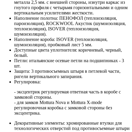
металла 2,5 мм. с внешней стороны, изнутри каркас из
гнутого профиля с четырьмя горизонтальными и одним
вертикальным усилителями жесткости.
Наполнение полотна: ПЕНОФОЛ (теплоизоляция,
пароизоляция), ROCKWOOL Акустик (шумоизоляция,
теплоизоляция), ISOVER (теплоизоляция,
шумоизоляция).
Наполнение короба: ISOVER (теплоизоляция,
шумоизоляция), пробковый лист 5 мм.
Доступные цвета уплотнителя: коричневый, черный,
белый.
Петли: итальянские осевые петли на подшипниках - 3
шт.
Защита: 3 противосъемных штыря в петлевой части,
ригели вертикального запирания.
Регулировка:
- эксцентрик регулируемая ответная часть в коробе с
замковой стороны.
- для замков Mottura Nova и Mottura X-mode
регулировочная коробка с замковой стороны без
эксцентрика.
Декоративные элементы: хромированные втулки для
технологических отверстий под противосъемные штыри