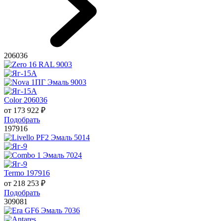
206036
Color 206036
от
173 922
₽
Подобрать
197916
Termo 197916
от
218 253
₽
Подобрать
309081