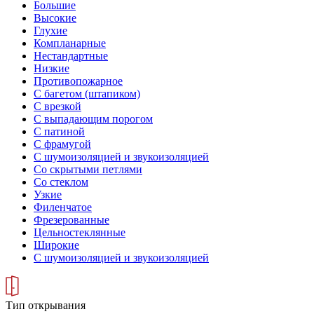
Большие
Высокие
Глухие
Компланарные
Нестандартные
Низкие
Противопожарное
С багетом (штапиком)
С врезкой
С выпадающим порогом
С патиной
С фрамугой
С шумоизоляцией и звукоизоляцией
Со скрытыми петлями
Со стеклом
Узкие
Филенчатое
Фрезерованные
Цельностеклянные
Широкие
С шумоизоляцией и звукоизоляцией
Тип открывания