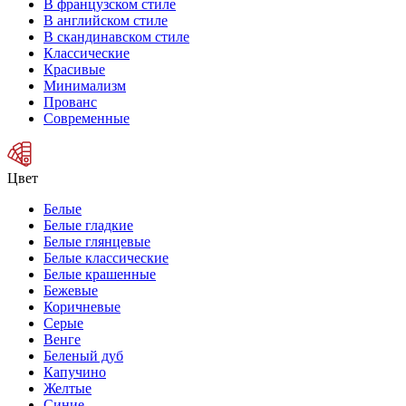
В французском стиле
В английском стиле
В скандинавском стиле
Классические
Красивые
Минимализм
Прованс
Современные
Цвет
Белые
Белые гладкие
Белые глянцевые
Белые классические
Белые крашенные
Бежевые
Коричневые
Серые
Венге
Беленый дуб
Капучино
Желтые
Синие