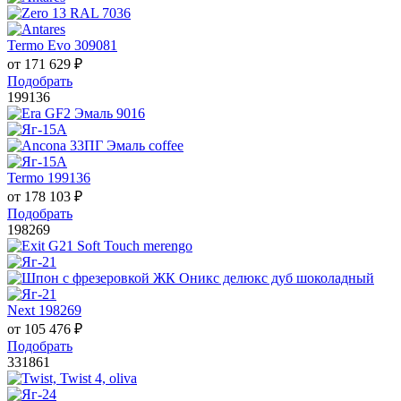
Termo Evo 309081
от
171 629
₽
Подобрать
199136
Termo 199136
от
178 103
₽
Подобрать
198269
Next 198269
от
105 476
₽
Подобрать
331861