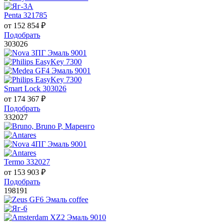
Penta 321785
от
152 854
₽
Подобрать
303026
Smart Lock 303026
от
174 367
₽
Подобрать
332027
Termo 332027
от
153 903
₽
Подобрать
198191