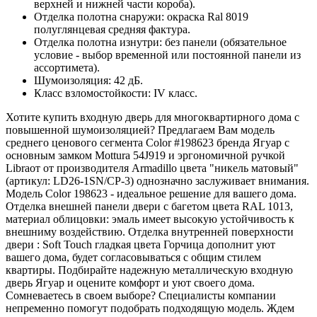
верхней и нижней части короба).
Отделка полотна снаружи: окраска Ral 8019
полуглянцевая средняя фактура.
Отделка полотна изнутри: без панели (обязательное
условие - выбор временной или постоянной панели из
ассортимета).
Шумоизоляция: 42 дБ.
Класс взломостойкости: IV класс.
Хотите купить входную дверь для многоквартирного дома с
повышенной шумоизоляцией? Предлагаем Вам модель
среднего ценового сегмента Color #198623 бренда Ягуар с
основным замком Mottura 54J919 и эргономичной ручкой
Libraот от производителя Armadillo цвета "никель матовый"
(артикул: LD26-1SN/CP-3) однозначно заслуживает внимания.
Модель Color 198623 - идеальное решение для вашего дома.
Отделка внешней панели двери с багетом цвета RAL 1013,
материал облицовки: эмаль имеет высокую устойчивость к
внешниму воздействию. Отделка внутренней поверхности
двери : Soft Touch гладкая цвета Горчица дополнит уют
вашего дома, будет согласовываться с общим стилем
квартиры. Подбирайте надежную металлическую входную
дверь Ягуар и оцените комфорт и уют своего дома.
Сомневаетесь в своем выборе? Специалисты компании
непременно помогут подобрать подходящую модель. Ждем