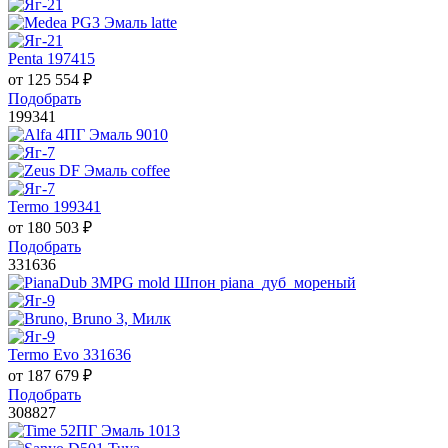
Penta 197415
от
125 554
₽
Подобрать
199341
Termo 199341
от
180 503
₽
Подобрать
331636
Termo Evo 331636
от
187 679
₽
Подобрать
308827