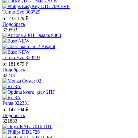
Termo Evo 308729
от
233 129
₽
Подобрать
329593
Termo Evo 329593
от
181 679
₽
Подобрать
322331
Penta 322331
от
147 704
₽
Подобрать
321883