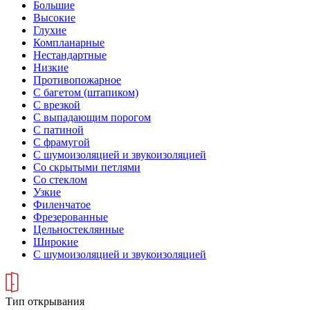
Большие
Высокие
Глухие
Компланарные
Нестандартные
Низкие
Противопожарное
С багетом (штапиком)
С врезкой
С выпадающим порогом
С патиной
С фрамугой
С шумоизоляцией и звукоизоляцией
Со скрытыми петлями
Со стеклом
Узкие
Филенчатое
Фрезерованные
Цельностеклянные
Широкие
С шумоизоляцией и звукоизоляцией
Тип открывания