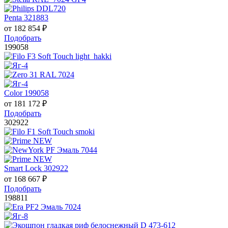
Penta 321883
от
182 854
₽
Подобрать
199058
Color 199058
от
181 172
₽
Подобрать
302922
Smart Lock 302922
от
168 667
₽
Подобрать
198811