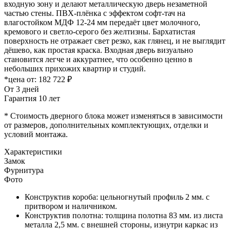
входную зону и делают металлическую дверь незаметной
частью стены. ПВХ-плёнка с эффектом софт-тач на
влагостойком МДФ 12-24 мм передаёт цвет молочного,
кремового и светло-серого без желтизны. Бархатистая
поверхность не отражает свет резко, как глянец, и не выглядит
дёшево, как простая краска. Входная дверь визуально
становится легче и аккуратнее, что особенно ценно в
небольших прихожих квартир и студий.
*цена от:
182 722 ₽
От 3 дней
Гарантия 10 лет
* Стоимость дверного блока может изменяться в зависимости
от размеров, дополнительных комплектующих, отделки и
условий монтажа.
Характеристики
Замок
Фурнитура
Фото
Конструктив короба: цельногнутый профиль 2 мм. с
притвором и наличником.
Конструктив полотна: толщина полотна 83 мм. из листа
металла 2,5 мм. с внешней стороны, изнутри каркас из