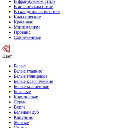
В французском стиле
В английском стиле
В скандинавском стиле
Классические
Красивые
Минимализм
Прованс
Современные
Цвет
Белые
Белые гладкие
Белые глянцевые
Белые классические
Белые крашенные
Бежевые
Коричневые
Серые
Венге
Беленый дуб
Капучино
Желтые
Синие