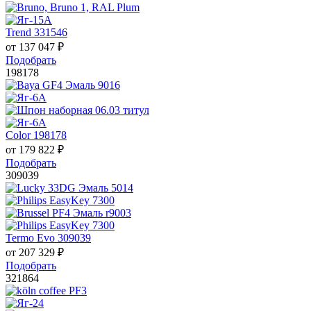
Trend 331546
от
137 047
₽
Подобрать
198178
Color 198178
от
179 822
₽
Подобрать
309039
Termo Evo 309039
от
207 329
₽
Подобрать
321864