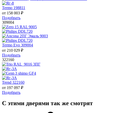
Termo 198811
от
158 003
₽
Подобрать
309004
Termo Evo 309004
от
210 029
₽
Подобрать
322160
Trend 322160
от
197 097
₽
Подобрать
С этими дверями так же смотрят