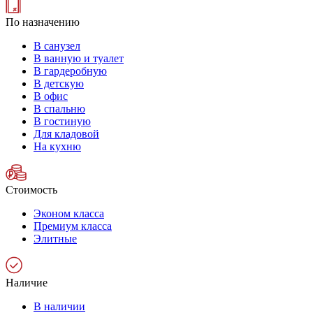
По назначению
В санузел
В ванную и туалет
В гардеробную
В детскую
В офис
В спальню
В гостиную
Для кладовой
На кухню
Стоимость
Эконом класса
Премиум класса
Элитные
Наличие
В наличии