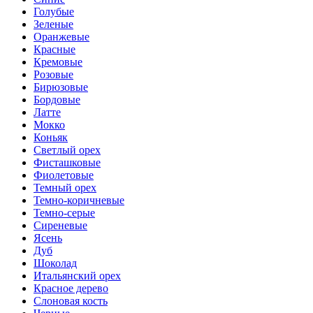
Голубые
Зеленые
Оранжевые
Красные
Кремовые
Розовые
Бирюзовые
Бордовые
Латте
Мокко
Коньяк
Светлый орех
Фисташковые
Фиолетовые
Темный орех
Темно-коричневые
Темно-серые
Сиреневые
Ясень
Дуб
Шоколад
Итальянский орех
Красное дерево
Слоновая кость