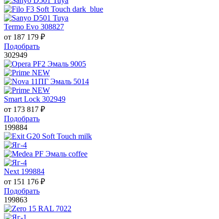
Termo Evo 308827
от
187 179
₽
Подобрать
302949
Smart Lock 302949
от
173 817
₽
Подобрать
199884
Next 199884
от
151 176
₽
Подобрать
199863