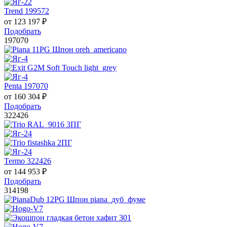
Trend 199572
от
123 197
₽
Подобрать
197070
Penta 197070
от
160 304
₽
Подобрать
322426
Termo 322426
от
144 953
₽
Подобрать
314198