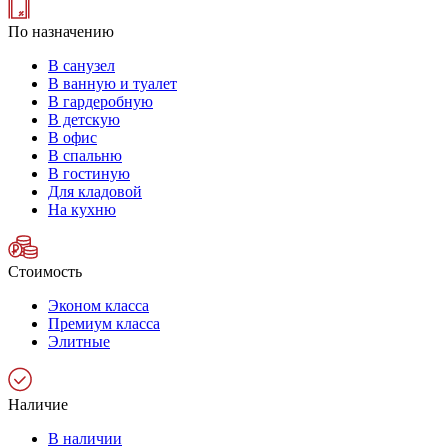
По назначению
В санузел
В ванную и туалет
В гардеробную
В детскую
В офис
В спальню
В гостиную
Для кладовой
На кухню
Стоимость
Эконом класса
Премиум класса
Элитные
Наличие
В наличии