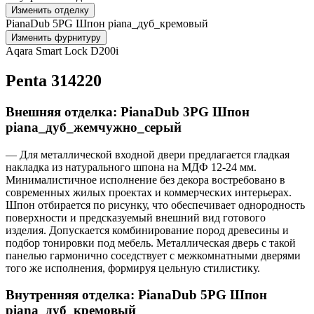
Изменить отделку
PianaDub 5PG Шпон piana_дуб_кремовый
Изменить фурнитуру
Aqara Smart Lock D200i
Penta 314220
Внешняя отделка: PianaDub 3PG Шпон
piana_дуб_жемчужно_серый
— Для металлической входной двери предлагается гладкая
накладка из натурального шпона на МДФ 12-24 мм.
Минималистичное исполнение без декора востребовано в
современных жилых проектах и коммерческих интерьерах.
Шпон отбирается по рисунку, что обеспечивает однородность
поверхности и предсказуемый внешний вид готового
изделия. Допускается комбинирование пород древесины и
подбор тонировки под мебель. Металлическая дверь с такой
панелью гармонично соседствует с межкомнатными дверями
того же исполнения, формируя цельную стилистику.
Внутренняя отделка: PianaDub 5PG Шпон
piana_дуб_кремовый