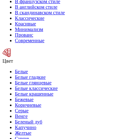
В французском стиле
В английском стиле
В скандинавском стиле
Классические
Красивые
Минимализм
Прованс
Современные
Цвет
Белые
Белые гладкие
Белые глянцевые
Белые классические
Белые крашенные
Бежевые
Коричневые
Серые
Венге
Беленый дуб
Капучино
Желтые
Синие