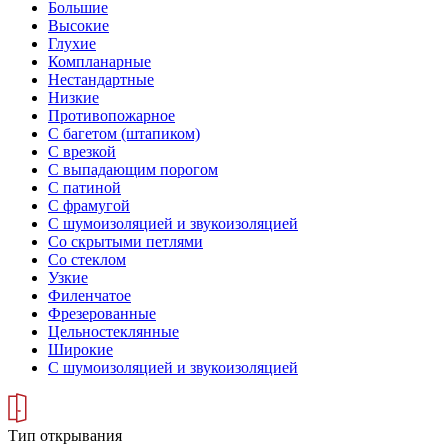
Большие
Высокие
Глухие
Компланарные
Нестандартные
Низкие
Противопожарное
С багетом (штапиком)
С врезкой
С выпадающим порогом
С патиной
С фрамугой
С шумоизоляцией и звукоизоляцией
Со скрытыми петлями
Со стеклом
Узкие
Филенчатое
Фрезерованные
Цельностеклянные
Широкие
С шумоизоляцией и звукоизоляцией
Тип открывания