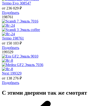
Termo Evo 308547
от
236 029
₽
Подобрать
198761
Termo 198761
от
150 103
₽
Подобрать
199329
Next 199329
от
138 276
₽
Подобрать
С этими дверями так же смотрят