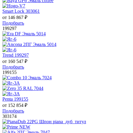
Smart Lock 303061
от
146 867
₽
Подобрать
199297
Trend 199297
от
160 547
₽
Подобрать
199155
Penta 199155
от
152 854
₽
Подобрать
303174