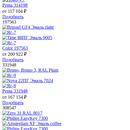
Penta 314198
от
117 104
₽
Подобрать
197563
Color 197563
от
200 922
₽
Подобрать
331948
Penta 331948
от
167 154
₽
Подобрать
308547