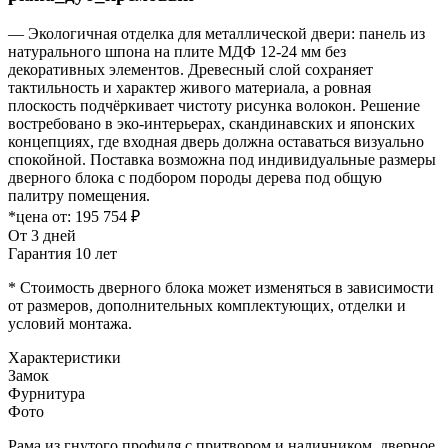
— Экологичная отделка для металлической двери: панель из
натурального шпона на плите МДФ 12-24 мм без
декоративных элементов. Древесный слой сохраняет
тактильность и характер живого материала, а ровная
плоскость подчёркивает чистоту рисунка волокон. Решение
востребовано в эко-интерьерах, скандинавских и японских
концепциях, где входная дверь должна оставаться визуально
спокойной. Поставка возможна под индивидуальные размеры
дверного блока с подбором породы дерева под общую
палитру помещения.
*цена от:
195 754 ₽
От 3 дней
Гарантия 10 лет
* Стоимость дверного блока может изменяться в зависимости
от размеров, дополнительных комплектующих, отделки и
условий монтажа.
Характеристики
Замок
Фурнитура
Фото
Рама из гнутого профиля с притвором и наличником, дверное