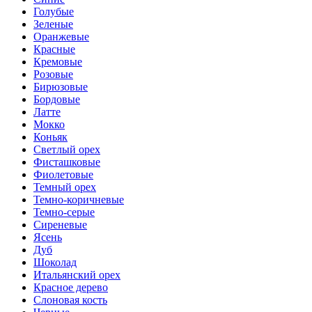
Голубые
Зеленые
Оранжевые
Красные
Кремовые
Розовые
Бирюзовые
Бордовые
Латте
Мокко
Коньяк
Светлый орех
Фисташковые
Фиолетовые
Темный орех
Темно-коричневые
Темно-серые
Сиреневые
Ясень
Дуб
Шоколад
Итальянский орех
Красное дерево
Слоновая кость