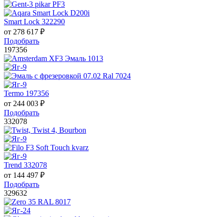
Smart Lock 322290
от
278 617
₽
Подобрать
197356
Termo 197356
от
244 003
₽
Подобрать
332078
Trend 332078
от
144 497
₽
Подобрать
329632