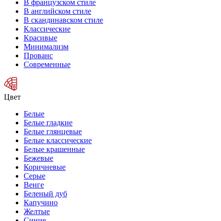
В французском стиле
В английском стиле
В скандинавском стиле
Классические
Красивые
Минимализм
Прованс
Современные
Цвет
Белые
Белые гладкие
Белые глянцевые
Белые классические
Белые крашенные
Бежевые
Коричневые
Серые
Венге
Беленый дуб
Капучино
Желтые
Синие