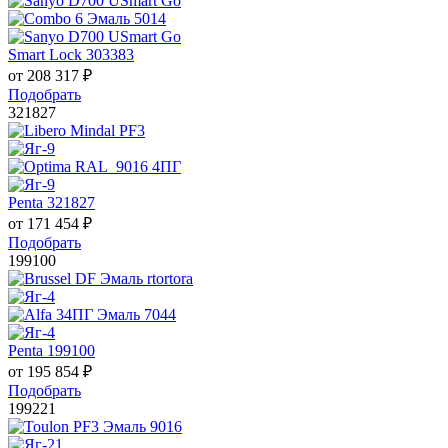
Smart Lock 303383
от
208 317
₽
Подобрать
321827
Penta 321827
от
171 454
₽
Подобрать
199100
Penta 199100
от
195 854
₽
Подобрать
199221