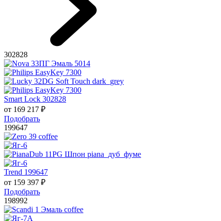
302828
Smart Lock 302828
от
169 217
₽
Подобрать
199647
Trend 199647
от
159 397
₽
Подобрать
198992