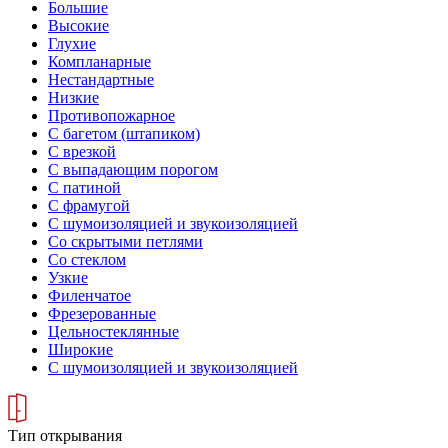
Большие
Высокие
Глухие
Компланарные
Нестандартные
Низкие
Противопожарное
С багетом (штапиком)
С врезкой
С выпадающим порогом
С патиной
С фрамугой
С шумоизоляцией и звукоизоляцией
Со скрытыми петлями
Со стеклом
Узкие
Филенчатое
Фрезерованные
Цельностеклянные
Широкие
С шумоизоляцией и звукоизоляцией
Тип открывания