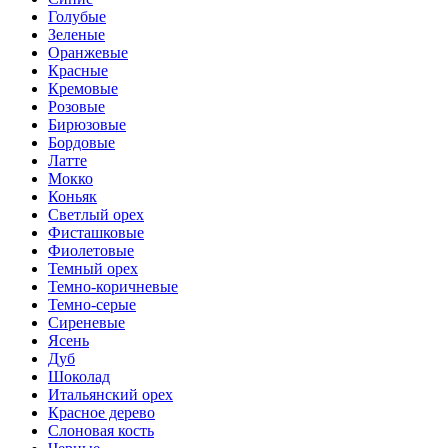
Голубые
Зеленые
Оранжевые
Красные
Кремовые
Розовые
Бирюзовые
Бордовые
Латте
Мокко
Коньяк
Светлый орех
Фисташковые
Фиолетовые
Темный орех
Темно-коричневые
Темно-серые
Сиреневые
Ясень
Дуб
Шоколад
Итальянский орех
Красное дерево
Слоновая кость