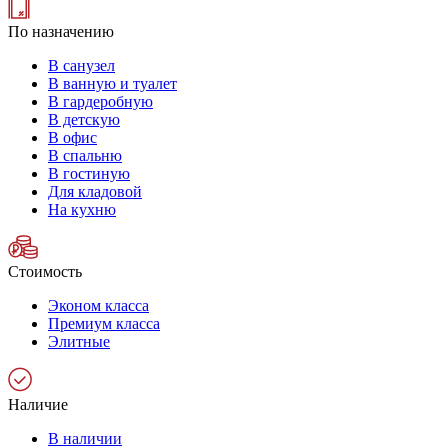
По назначению
В санузел
В ванную и туалет
В гардеробную
В детскую
В офис
В спальню
В гостиную
Для кладовой
На кухню
Стоимость
Эконом класса
Премиум класса
Элитные
Наличие
В наличии