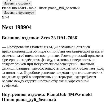
Изменить отделку
PianaDub 4MPG mold Шпон piana_дуб_беленый
Изменить фурнитуру
Яг-4
Next 198904
Внешняя отделка: Zero 23 RAL 7036
— Фрезерованная панель из МДФ с эмалью SoftTouch
предназначена для облицовки полотна металлической двери и
отвечает за её внешнее восприятие. Геометрический орнамент
фрезеровки задаёт ритм фасаду, а матовая поверхность не
создаёт бликов при искусственном освещении. Лаковый
финиш повышает износостойкость покрытия и облегчает уход
за полотном. Подобное решение подходит для металлических
входных дверей в современных интерьерах, где требуется
баланс между сдержанностью отделки и характерной
графикой.
Внутренняя отделка: PianaDub 4MPG mold
Шпон piana_дуб_беленый