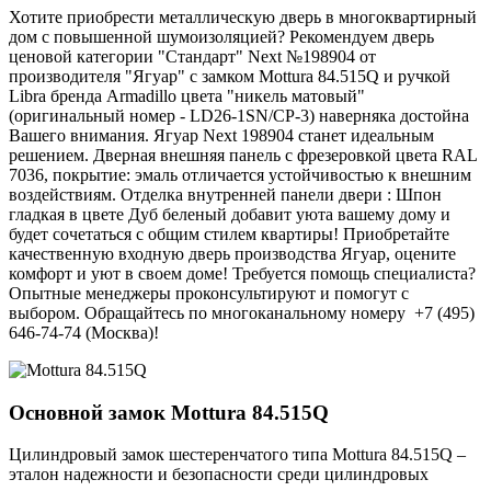
Хотите приобрести металлическую дверь в многоквартирный
дом с повышенной шумоизоляцией? Рекомендуем дверь
ценовой категории "Стандарт" Next №198904 от
производителя "Ягуар" с замком Mottura 84.515Q и ручкой
Libra бренда Armadillo цвета "никель матовый"
(оригинальный номер - LD26-1SN/CP-3) наверняка достойна
Вашего внимания. Ягуар Next 198904 станет идеальным
решением. Дверная внешняя панель с фрезеровкой цвета RAL
7036, покрытие: эмаль отличается устойчивостью к внешним
воздействиям. Отделка внутренней панели двери : Шпон
гладкая в цвете Дуб беленый добавит уюта вашему дому и
будет сочетаться с общим стилем квартиры! Приобретайте
качественную входную дверь производства Ягуар, оцените
комфорт и уют в своем доме! Требуется помощь специалиста?
Опытные менеджеры проконсультируют и помогут с
выбором. Обращайтесь по многоканальному номеру +7 (495)
646-74-74 (Москва)!
Основной замок
Mottura 84.515Q
Цилиндровый замок шестеренчатого типа Mottura 84.515Q –
эталон надежности и безопасности среди цилиндровых