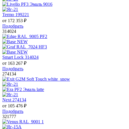
Termo 199221
от
172 353
₽
Подобрать
314024
Smart Lock 314024
от
163 267
₽
Подобрать
274134
Next 274134
от
105 476
₽
Подобрать
321777