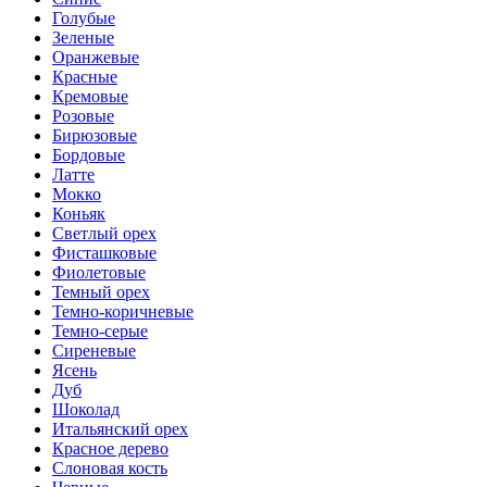
Голубые
Зеленые
Оранжевые
Красные
Кремовые
Розовые
Бирюзовые
Бордовые
Латте
Мокко
Коньяк
Светлый орех
Фисташковые
Фиолетовые
Темный орех
Темно-коричневые
Темно-серые
Сиреневые
Ясень
Дуб
Шоколад
Итальянский орех
Красное дерево
Слоновая кость