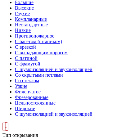
Большие
Высокие
Глухие
Компланарные
Нестандартные
Низкие
Противопожарное
С багетом (штапиком)
С врезкой
С выпадающим порогом
С патиной
С фрамугой
С шумоизоляцией и звукоизоляцией
Со скрытыми петлями
Со стеклом
Узкие
Филенчатое
Фрезерованные
Цельностеклянные
Широкие
С шумоизоляцией и звукоизоляцией
Тип открывания