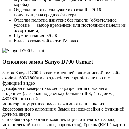
короба).
Отделка полотна снаружи: окраска Ral 7016
полуглянцевая средняя фактура.
Отделка полотна изнутри: без панели (обязательное
условие — выбор временной или постоянной панели из
ассортимета).
Шумоизоляция: 39 дБ.
Класс взломостойкости: IV класс
Основной замок
Sanyo D700 Usmart
Замок Sanyo D700 Usmart с внешней алюминиевой ручкой-
скобой 1600/1800мм с кодовой сенсорной панелью и с
функцией видео
домофона и камерой высокого разрешения с ночным
видением (лазерная подсветка), большой IPS, 4,5 дюйма,
480*856 пикселей
монитор, внутренняя ручка нажимная на планке из
фрезерованного алюминия. Замок из нержавейки с функцией
дожима двери.
Способы открывания и комплектация: отпечаток пальца,
механический ключ – 2шт., пароль (код), брелок (RF ID карта)