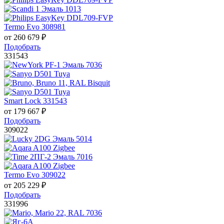
Termo Evo 308981
от
260 679
₽
Подобрать
331543
Smart Lock 331543
от
179 667
₽
Подобрать
309022
Termo Evo 309022
от
205 229
₽
Подобрать
331996