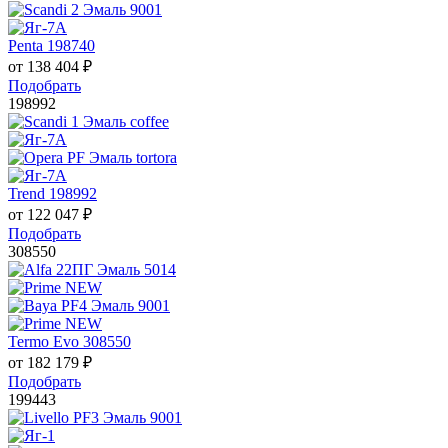
Penta 198740
от
138 404
₽
Подобрать
198992
Trend 198992
от
122 047
₽
Подобрать
308550
Termo Evo 308550
от
182 179
₽
Подобрать
199443