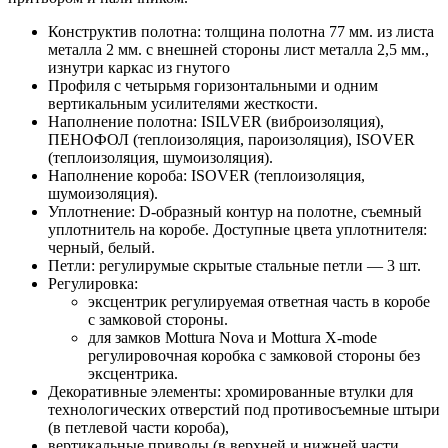
Конструктив полотна: толщина полотна 77 мм. из листа
металла 2 мм. с внешней стороны лист металла 2,5 мм.,
изнутри каркас из гнутого
Профиля с четырьмя горизонтальными и одним
вертикальным усилителями жесткости.
Наполнение полотна: ISILVER (виброизоляция),
ПЕНОФОЛ (теплоизоляция, пароизоляция), ISOVER
(теплоизоляция, шумоизоляция).
Наполнение короба: ISOVER (теплоизоляция,
шумоизоляция).
Уплотнение: D-образный контур на полотне, съемный
уплотнитель на коробе. Доступные цвета уплотнителя:
черный, белый.
Петли: регулирумые скрытые стальные петли — 3 шт.
Регулировка:
эксцентрик регулируемая ответная часть в коробе
с замковой стороны.
для замков Mottura Nova и Mottura X-mode
регулировочная коробка с замковой стороны без
эксцентрика.
Декоративные элементы: хромированные втулки для
технологических отверстий под противосъемные штыри
(в петлевой части короба),
вертикальные приводы (в верхней и нижней части