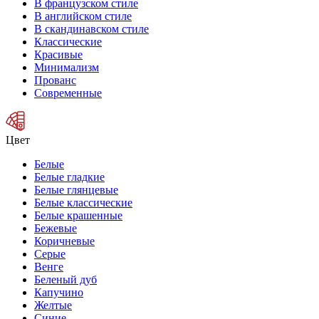
В французском стиле
В английском стиле
В скандинавском стиле
Классические
Красивые
Минимализм
Прованс
Современные
Цвет
Белые
Белые гладкие
Белые глянцевые
Белые классические
Белые крашенные
Бежевые
Коричневые
Серые
Венге
Беленый дуб
Капучино
Желтые
Синие