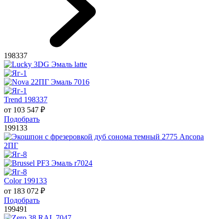
198337
Trend 198337
от
103 547
₽
Подобрать
199133
Color 199133
от
183 072
₽
Подобрать
199491