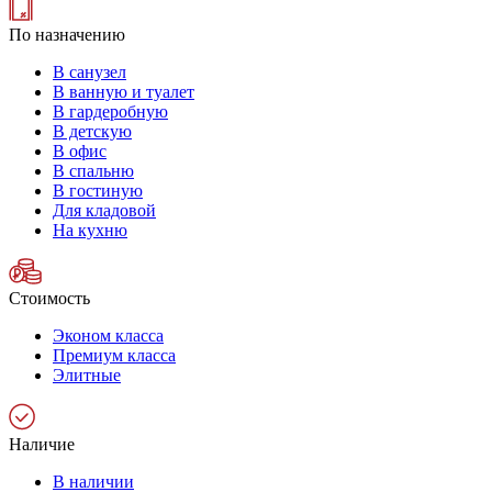
По назначению
В санузел
В ванную и туалет
В гардеробную
В детскую
В офис
В спальню
В гостиную
Для кладовой
На кухню
Стоимость
Эконом класса
Премиум класса
Элитные
Наличие
В наличии