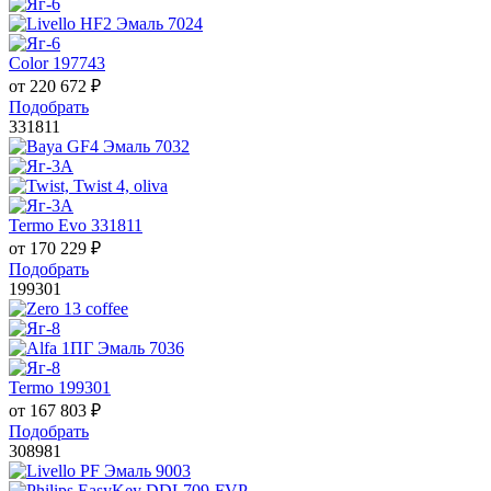
Color 197743
от
220 672
₽
Подобрать
331811
Termo Evo 331811
от
170 229
₽
Подобрать
199301
Termo 199301
от
167 803
₽
Подобрать
308981