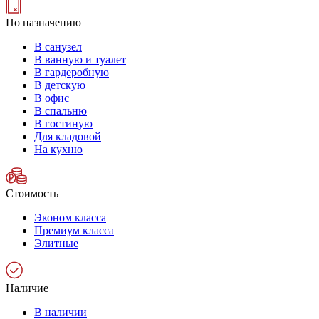
По назначению
В санузел
В ванную и туалет
В гардеробную
В детскую
В офис
В спальню
В гостиную
Для кладовой
На кухню
Стоимость
Эконом класса
Премиум класса
Элитные
Наличие
В наличии