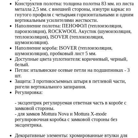
Конструктив полотна: толщина полотна 83 мм. из листа
металла 2,5 мм. с внешней стороны, изнутри каркас из
гнутого профиля с четырьмя горизонтальными и одним
вертикальным усилителями жесткости.
Наполнение полотна: ПЕНОФОЛ (теплоизоляция,
пароизоляция), ROCKWOOL Акустик (шумоизоляция,
теплоизоляция), ISOVER (теплоизоляция,
шумоизоляция).
Наполнение короба: ISOVER (теплоизоляция,
шумоизоляция), пробковый лист 5 мм.
Доступные цвета уплотнителя: коричневый, черный,
белый.
Петли: итальянские осевые петли на подшипниках - 3
шт.
Защита: 3 противосъемных штыря в петлевой части,
ригели вертикального запирания.
Регулировка:
- эксцентрик регулируемая ответная часть в коробе с
замковой стороны.
- для замков Mottura Nova и Mottura X-mode
регулировочная коробка с замковой стороны без
эксцентрика.
Декоративные элементы: хромированные втулки для