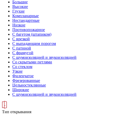
Большие
Высокие
Глухие
Компланарные
Нестандартные
Низкие
Противопожарное
С багетом (штапиком)
С врезкой
С выпадающим порогом
С патиной
С фрамугой
С шумоизоляцией и звукоизоляцией
Со скрытыми петлями
Со стеклом
Узкие
Филенчатое
Фрезерованные
Цельностеклянные
Широкие
С шумоизоляцией и звукоизоляцией
Тип открывания