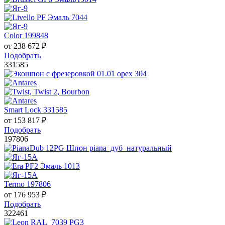
Color 199848
от
238 672
₽
Подобрать
331585
Smart Lock 331585
от
153 817
₽
Подобрать
197806
Termo 197806
от
176 953
₽
Подобрать
322461