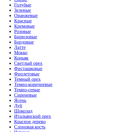
Голубые
Зеленые
Оранжевые
Красные
Кремовые
Розовые
Бирюзовые
Бордовые
Латте
Мокко
Коньяк
Светлый орех
Фисташковые
Фиолетовые
Темный орех
Темно-коричневые
Темно-серые
Сиреневые
Ясень
Дуб
Шоколад
Итальянский орех
Красное дерево
Слоновая кость