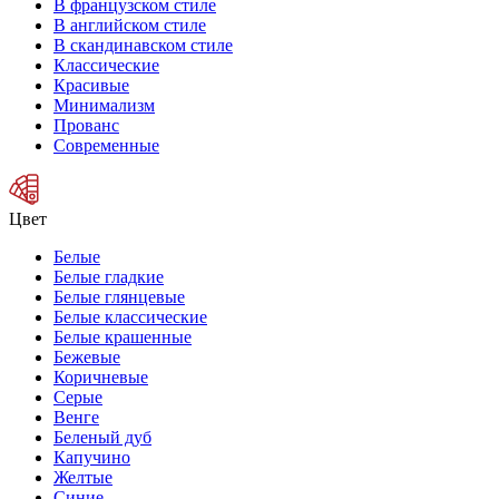
В французском стиле
В английском стиле
В скандинавском стиле
Классические
Красивые
Минимализм
Прованс
Современные
Цвет
Белые
Белые гладкие
Белые глянцевые
Белые классические
Белые крашенные
Бежевые
Коричневые
Серые
Венге
Беленый дуб
Капучино
Желтые
Синие