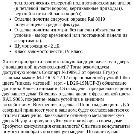
технологических отверстий под противосъемные штыри
(в петлевой части короба), вертикальные приводы (в
верхней и нижней части короба).
Отделка полотна снаружи: окраска Ral 8019
полуглянцевая средняя фактура.
Отделка полотна изнутри: без панели (обязательное
условие - выбор временной или постоянной панели из
ассортимета).
Шумоизоляция: 42 дБ.
Класс взломостойкости: IV класс.
Хотите приобрести взломостойкую входную железную дверь
с повышенной шумоизоляцией? Тогда рекомендуем
доступную модель Color арт №198913 от бренда Ягуар с
главным замком M-LOCK 22.12 и эргономичной ручкой Libra
цвета "никель матовый" (арт. - LD26-1SN/CP-3) обязательно
достойна Вашего внимания! Эта модель - прекрасный вариант
для вашего дома! Внешняя отделка двери с фрезеровкой цвета
RAL 9005, покрытие- эмаль устойчив к внешним
воздействиям. Внутренняя отделка : Шпон гладкая цвета Дуб
северный привнесет уют в ваш дом, будет согласовываться со
стилем помещения. Заказывайте отличную металлическую
дверь Ягуар и прочувствуйте уют и комфорт в своем доме.
Требуется консультация специалиста? Опытные консультанты
помогут подобрать подходящую модель. Позвоните, наш