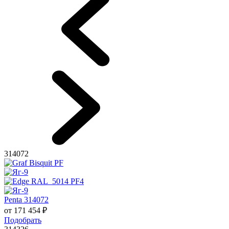
314072
Penta 314072
от
171 454
₽
Подобрать