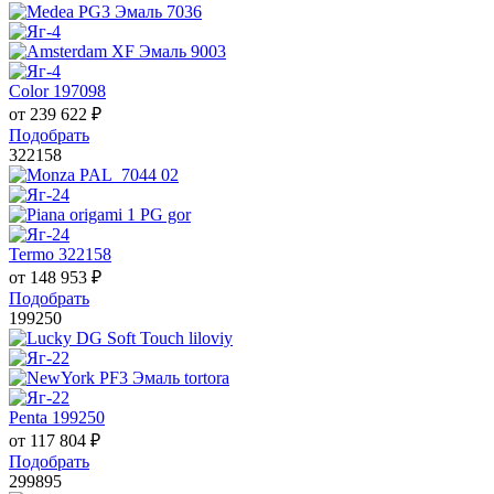
Color 197098
от
239 622
₽
Подобрать
322158
Termo 322158
от
148 953
₽
Подобрать
199250
Penta 199250
от
117 804
₽
Подобрать
299895