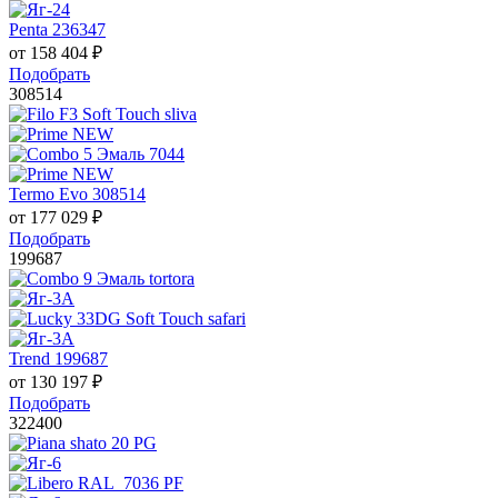
Penta 236347
от
158 404
₽
Подобрать
308514
Termo Evo 308514
от
177 029
₽
Подобрать
199687
Trend 199687
от
130 197
₽
Подобрать
322400