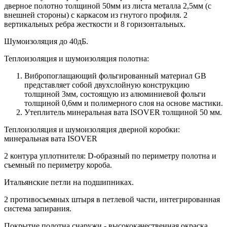
дверное полотно толщиной 50мм из листа металла 2,5мм (с
внешней стороны) c каркасом из гнутого профиля. 2
вертикальных ребра жесткости и 8 горизонтальных.
Шумоизоляция до 40дБ.
Теплоизоляция и шумоизоляция полотна:
Вибропоглащающий фольгированный материал GB
представляет собой двухслойную конструкцию
толщиной 3мм, состоящую из алюминиевой фольги
толщиной 0,6мм и полимерного слоя на основе мастики.
Утеплитель минеральная вата ISOVER толщиной 50 мм.
Теплоизоляция и шумоизоляция дверной коробки:
минеральная вата ISOVER
2 контура уплотнителя: D-образный по периметру полотна и
съемный по периметру короба.
Итальянские петли на подшипниках.
2 противосъемных штыря в петлевой части, интегрированная
система запирания.
Покрытие полотна снаружи - высококачественная окраска