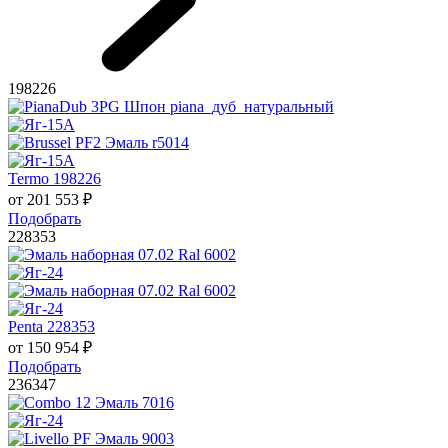
198226
Termo 198226
от
201 553
₽
Подобрать
228353
Penta 228353
от
150 954
₽
Подобрать
236347