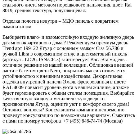
стального листа методом порошкового напыления, цвет: Ral
8019, средняя текстура, полуглянцевая.
Отделка полотна изнутри – МДФ панель с покрытием
ламинатином.
Выбираете влаго- и взломостойкую входную железную дверь
для многоквартирного дома ? Рекомендуем премиум дверь
Trend арт 199122 Ягуар с основным замком Cisa 56.786 и
ручкой Libra в современном стиле в цветематовый никель
(артикул - LD26-1SN/CP-3) заинтересует Вас. Эта модель -
отличное решение из нашей коллекции. Облицовка внешней
части с багетом цвета Nero, покрытие- массив отличается
устойчивостью к внешним воздействиям. Декоративная
отделка внутренней панели Эмаль фрезерованная в цвете
RAL 4009 повысит уровень уюта в вашем жилище, а также
будет гармонировать с общим стилем помещения. Выбирайте
качественную входную металлическую дверь от
производителя Ягуар, оцените уют и комфорт своего дома!
Остались вопросы? Консультанты компании непременно
проведут консультацию по возможным вариантам. Свяжитесь
с нами по номеру телефона +7 (495) 646-74-74 (Москва)