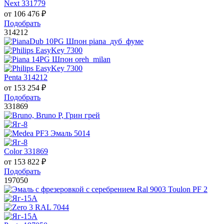
Next 331779
от
106 476
₽
Подобрать
314212
Penta 314212
от
153 254
₽
Подобрать
331869
Color 331869
от
153 822
₽
Подобрать
197050