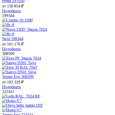
Penta 197050
от
158 854
₽
Подобрать
199344
Next 199344
от
161 176
₽
Подобрать
308599
Termo Evo 308599
от
192 329
₽
Подобрать
322411
Termo Evo 322411