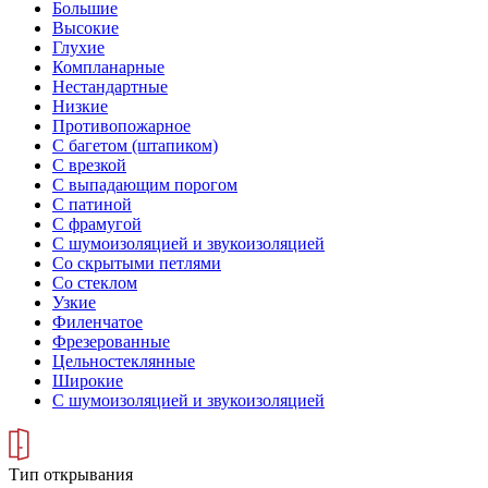
Большие
Высокие
Глухие
Компланарные
Нестандартные
Низкие
Противопожарное
С багетом (штапиком)
С врезкой
С выпадающим порогом
С патиной
С фрамугой
С шумоизоляцией и звукоизоляцией
Со скрытыми петлями
Со стеклом
Узкие
Филенчатое
Фрезерованные
Цельностеклянные
Широкие
С шумоизоляцией и звукоизоляцией
Тип открывания