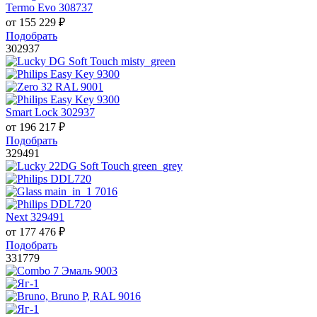
Termo Evo 308737
от
155 229
₽
Подобрать
302937
Smart Lock 302937
от
196 217
₽
Подобрать
329491
Next 329491
от
177 476
₽
Подобрать
331779