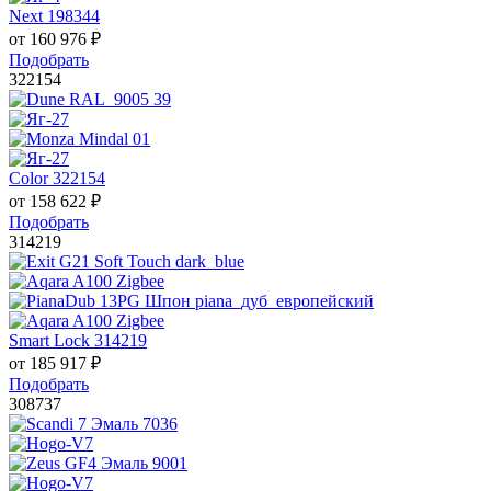
Next 198344
от
160 976
₽
Подобрать
322154
Color 322154
от
158 622
₽
Подобрать
314219
Smart Lock 314219
от
185 917
₽
Подобрать
308737