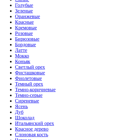
Голубые
Зеленые
Оранжевые
Красные
Кремовые
Розовые
Бирюзовые
Бордовые
Латте
Мокко
Коньяк
Светлый орех
Фисташковые
Фиолетовые
Темный орех
Темно-коричневые
Темно-серые
Сиреневые
Ясень
Дуб
Шоколад
Итальянский орех
Красное дерево
Слоновая кость