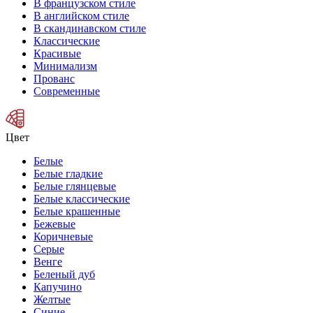
В французском стиле
В английском стиле
В скандинавском стиле
Классические
Красивые
Минимализм
Прованс
Современные
Цвет
Белые
Белые гладкие
Белые глянцевые
Белые классические
Белые крашенные
Бежевые
Коричневые
Серые
Венге
Беленый дуб
Капучино
Желтые
Синие