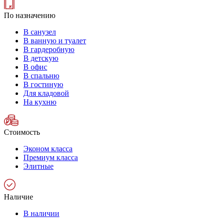
По назначению
В санузел
В ванную и туалет
В гардеробную
В детскую
В офис
В спальню
В гостиную
Для кладовой
На кухню
Стоимость
Эконом класса
Премиум класса
Элитные
Наличие
В наличии