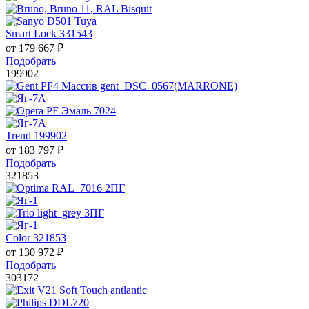
Smart Lock 331543
от
179 667
₽
Подобрать
199902
Trend 199902
от
183 797
₽
Подобрать
321853
Color 321853
от
130 972
₽
Подобрать
303172