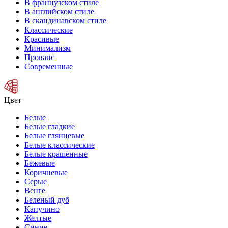
В французском стиле
В английском стиле
В скандинавском стиле
Классические
Красивые
Минимализм
Прованс
Современные
Цвет
Белые
Белые гладкие
Белые глянцевые
Белые классические
Белые крашенные
Бежевые
Коричневые
Серые
Венге
Беленый дуб
Капучино
Желтые
Синие