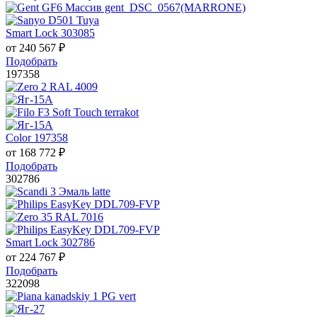
Smart Lock 303085
от
240 567
₽
Подобрать
197358
Color 197358
от
168 772
₽
Подобрать
302786
Smart Lock 302786
от
224 767
₽
Подобрать
322098