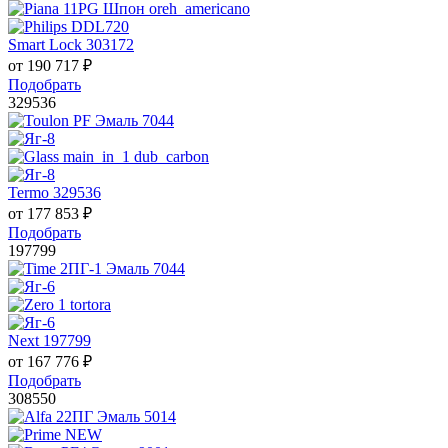
Smart Lock 303172
от
190 717
₽
Подобрать
329536
Termo 329536
от
177 853
₽
Подобрать
197799
Next 197799
от
167 776
₽
Подобрать
308550