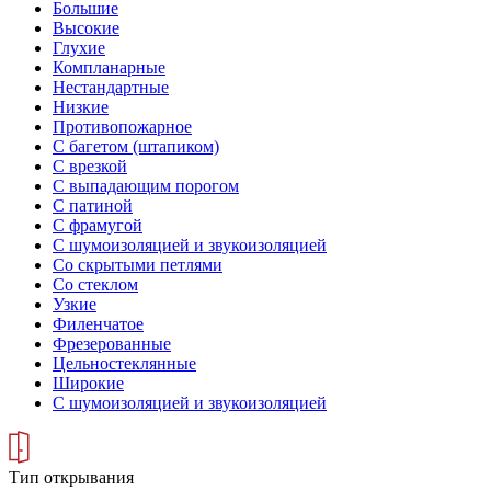
Большие
Высокие
Глухие
Компланарные
Нестандартные
Низкие
Противопожарное
С багетом (штапиком)
С врезкой
С выпадающим порогом
С патиной
С фрамугой
С шумоизоляцией и звукоизоляцией
Со скрытыми петлями
Со стеклом
Узкие
Филенчатое
Фрезерованные
Цельностеклянные
Широкие
С шумоизоляцией и звукоизоляцией
Тип открывания