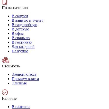
По назначению
В санузел
В ванную и туалет
В гардеробную
В детскую
В офис
В спальню
В гостиную
Для кладовой
На кухню
Стоимость
Эконом класса
Премиум класса
Элитные
Наличие
В наличии