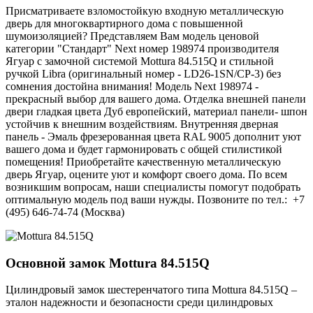
Присматриваете взломостойкую входную металлическую
дверь для многоквартирного дома с повышенной
шумоизоляцией? Представляем Вам модель ценовой
категории "Стандарт" Next номер 198974 производителя
Ягуар с замочной системой Mottura 84.515Q и стильной
ручкой Libra (оригинальный номер - LD26-1SN/CP-3) без
сомнения достойна внимания! Модель Next 198974 -
прекрасный выбор для вашего дома. Отделка внешней панели
двери гладкая цвета Дуб европейский, материал панели- шпон
устойчив к внешним воздействиям. Внутренняя дверная
панель - Эмаль фрезерованная цвета RAL 9005 дополнит уют
вашего дома и будет гармонировать с общей стилистикой
помещения! Приобретайте качественную металлическую
дверь Ягуар, оцените уют и комфорт своего дома. По всем
возникшим вопросам, наши специалисты помогут подобрать
оптимальную модель под ваши нужды. Позвоните по тел.: +7
(495) 646-74-74 (Москва)
Основной замок
Mottura 84.515Q
Цилиндровый замок шестеренчатого типа Mottura 84.515Q –
эталон надежности и безопасности среди цилиндровых