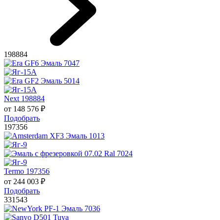
198884
Next 198884
от
148 576
₽
Подобрать
197356
Termo 197356
от
244 003
₽
Подобрать
331543