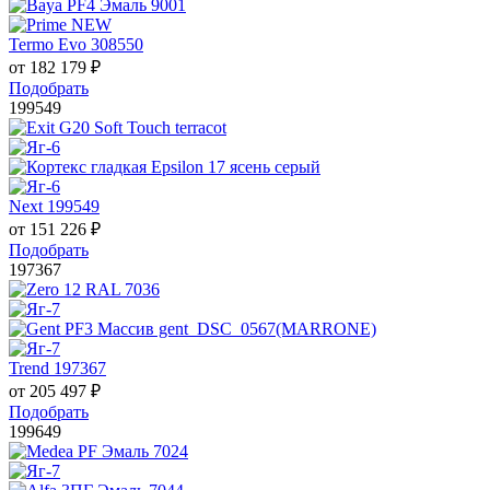
Termo Evo 308550
от
182 179
₽
Подобрать
199549
Next 199549
от
151 226
₽
Подобрать
197367
Trend 197367
от
205 497
₽
Подобрать
199649