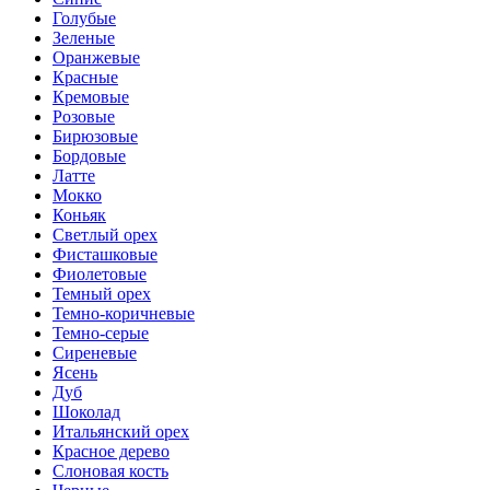
Голубые
Зеленые
Оранжевые
Красные
Кремовые
Розовые
Бирюзовые
Бордовые
Латте
Мокко
Коньяк
Светлый орех
Фисташковые
Фиолетовые
Темный орех
Темно-коричневые
Темно-серые
Сиреневые
Ясень
Дуб
Шоколад
Итальянский орех
Красное дерево
Слоновая кость