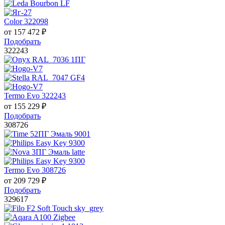
Color 322098
от
157 472
₽
Подобрать
322243
Termo Evo 322243
от
155 229
₽
Подобрать
308726
Termo Evo 308726
от
209 729
₽
Подобрать
329617