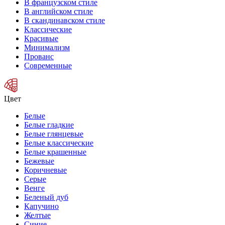
В французском стиле
В английском стиле
В скандинавском стиле
Классические
Красивые
Минимализм
Прованс
Современные
Цвет
Белые
Белые гладкие
Белые глянцевые
Белые классические
Белые крашенные
Бежевые
Коричневые
Серые
Венге
Беленый дуб
Капучино
Желтые
Синие