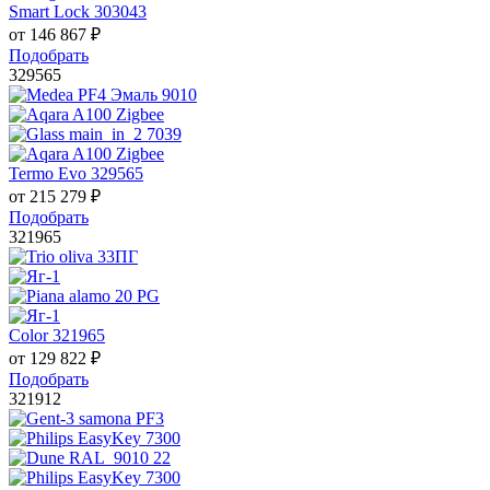
Smart Lock 303043
от
146 867
₽
Подобрать
329565
Termo Evo 329565
от
215 279
₽
Подобрать
321965
Color 321965
от
129 822
₽
Подобрать
321912