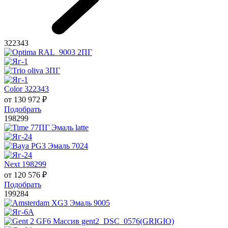
322343
Color 322343
от
130 972
₽
Подобрать
198299
Next 198299
от
120 576
₽
Подобрать
199284