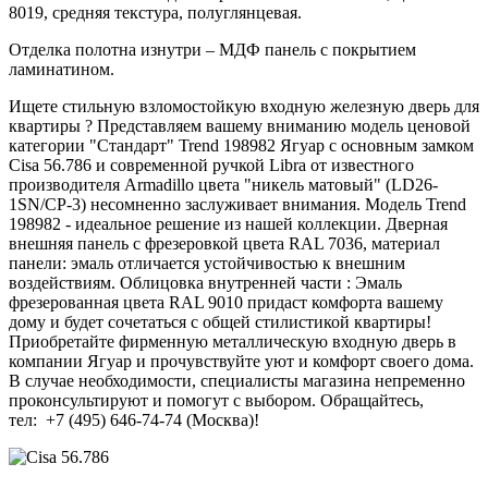
8019, средняя текстура, полуглянцевая.
Отделка полотна изнутри – МДФ панель с покрытием
ламинатином.
Ищете стильную взломостойкую входную железную дверь для
квартиры ? Представляем вашему вниманию модель ценовой
категории "Стандарт" Trend 198982 Ягуар с основным замком
Cisa 56.786 и современной ручкой Libra от известного
производителя Armadillo цвета "никель матовый" (LD26-
1SN/CP-3) несомненно заслуживает внимания. Модель Trend
198982 - идеальное решение из нашей коллекции. Дверная
внешняя панель с фрезеровкой цвета RAL 7036, материал
панели: эмаль отличается устойчивостью к внешним
воздействиям. Облицовка внутренней части : Эмаль
фрезерованная цвета RAL 9010 придаст комфорта вашему
дому и будет сочетаться с общей стилистикой квартиры!
Приобретайте фирменную металлическую входную дверь в
компании Ягуар и прочувствуйте уют и комфорт своего дома.
В случае необходимости, специалисты магазина непременно
проконсультируют и помогут с выбором. Обращайтесь,
тел: +7 (495) 646-74-74 (Москва)!