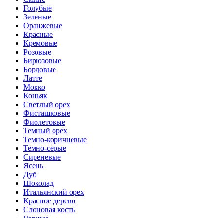
Голубые
Зеленые
Оранжевые
Красные
Кремовые
Розовые
Бирюзовые
Бордовые
Латте
Мокко
Коньяк
Светлый орех
Фисташковые
Фиолетовые
Темный орех
Темно-коричневые
Темно-серые
Сиреневые
Ясень
Дуб
Шоколад
Итальянский орех
Красное дерево
Слоновая кость