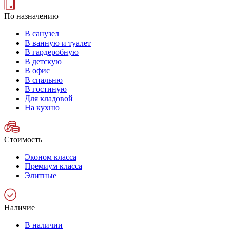
По назначению
В санузел
В ванную и туалет
В гардеробную
В детскую
В офис
В спальню
В гостиную
Для кладовой
На кухню
Стоимость
Эконом класса
Премиум класса
Элитные
Наличие
В наличии