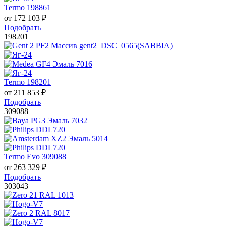
Termo 198861
от
172 103
₽
Подобрать
198201
Termo 198201
от
211 853
₽
Подобрать
309088
Termo Evo 309088
от
263 329
₽
Подобрать
303043