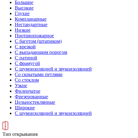
Большие
Высокие
Глухие
Компланарные
Нестандартные
Низкие
Противопожарное
С багетом (штапиком)
С врезкой
С выпадающим порогом
С патиной
С фрамугой
С шумоизоляцией и звукоизоляцией
Со скрытыми петлями
Со стеклом
Узкие
Филенчатое
Фрезерованные
Цельностеклянные
Широкие
С шумоизоляцией и звукоизоляцией
Тип открывания