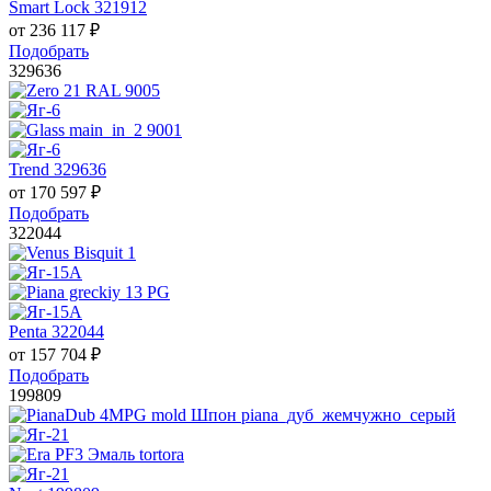
Smart Lock 321912
от
236 117
₽
Подобрать
329636
Trend 329636
от
170 597
₽
Подобрать
322044
Penta 322044
от
157 704
₽
Подобрать
199809