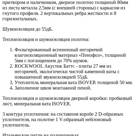
притвором и наличником, дверное полотно толщиной 80мм
из листа металла 2,5мм (с внешней стороны) c каркасом из
гнутого профиля. 2 вертикальных ребра жесткости и 8
горизонтальных.
Шумоизоляция до 55дБ.
Теплоизоляция и шумоизоляция полотна:
Фольгированный вспененный негорючий
влагоизоляционный материал «Пенофол», толщиной
5мм с поглощением до 70% шумов.
ROCKWOOL Акустик Баттс - плиты 27 мм из
негорючей, экологически чистой каменной ваты с
повышенной звукоизоляцией 55дБ.
Утеплитель минеральная вата ISOVER толщиной 50 мм.
Заполнение швов монтажной пеной.
Теплоизоляция и шумоизоляция дверной коробки: пробковый
лист, минеральная вата ISOVER.
3 контура уплотнения: на составном коробе 2 D-образных
уплотнителя, на полотне 1 V-образный нейлоновый
уплотнитель.
Итальянские петли на подшипниках.