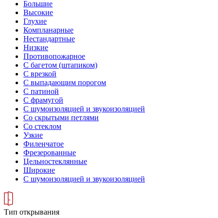
Большие
Высокие
Глухие
Компланарные
Нестандартные
Низкие
Противопожарное
С багетом (штапиком)
С врезкой
С выпадающим порогом
С патиной
С фрамугой
С шумоизоляцией и звукоизоляцией
Со скрытыми петлями
Со стеклом
Узкие
Филенчатое
Фрезерованные
Цельностеклянные
Широкие
С шумоизоляцией и звукоизоляцией
Тип открывания