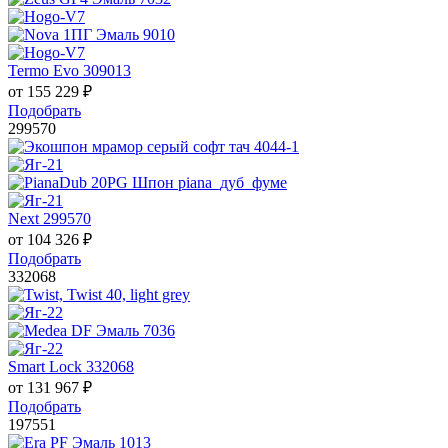
Termo Evo 309013
от
155 229
₽
Подобрать
299570
Next 299570
от
104 326
₽
Подобрать
332068
Smart Lock 332068
от
131 967
₽
Подобрать
197551