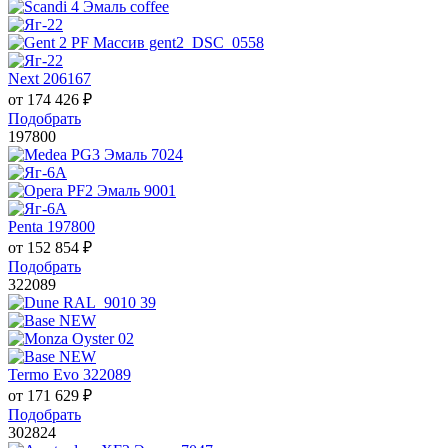
Next 206167
от
174 426
₽
Подобрать
197800
Penta 197800
от
152 854
₽
Подобрать
322089
Termo Evo 322089
от
171 629
₽
Подобрать
302824