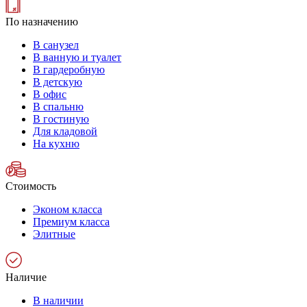
По назначению
В санузел
В ванную и туалет
В гардеробную
В детскую
В офис
В спальню
В гостиную
Для кладовой
На кухню
Стоимость
Эконом класса
Премиум класса
Элитные
Наличие
В наличии