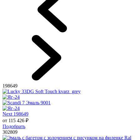
198649
Next 198649
от
115 426
₽
Подобрать
302809