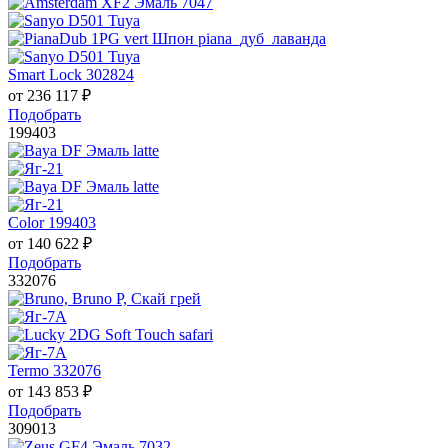
Smart Lock 302824
от
236 117
₽
Подобрать
199403
Color 199403
от
140 622
₽
Подобрать
332076
Termo 332076
от
143 853
₽
Подобрать
309013