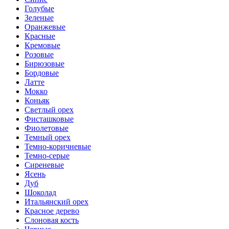
Голубые
Зеленые
Оранжевые
Красные
Кремовые
Розовые
Бирюзовые
Бордовые
Латте
Мокко
Коньяк
Светлый орех
Фисташковые
Фиолетовые
Темный орех
Темно-коричневые
Темно-серые
Сиреневые
Ясень
Дуб
Шоколад
Итальянский орех
Красное дерево
Слоновая кость