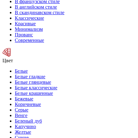
В французском стиле
В английском стиле
В скандинавском стиле
Классические
Красивые
Минимализм
Прованс
Современные
Цвет
Белые
Белые гладкие
Белые глянцевые
Белые классические
Белые крашенные
Бежевые
Коричневые
Серые
Венге
Беленый дуб
Капучино
Желтые
Синие