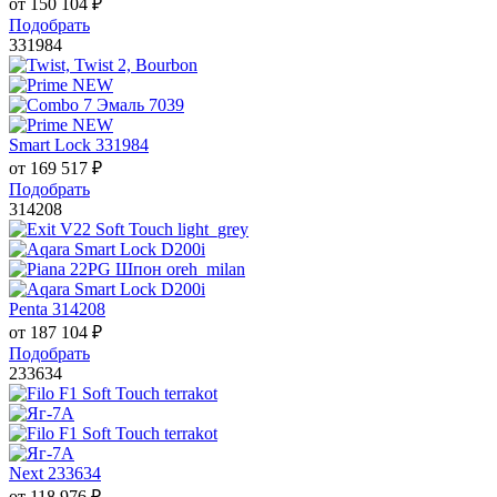
от
150 104
₽
Подобрать
331984
Smart Lock 331984
от
169 517
₽
Подобрать
314208
Penta 314208
от
187 104
₽
Подобрать
233634
Next 233634
от
118 976
₽