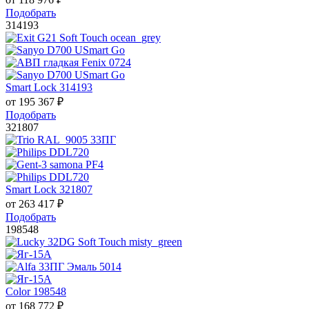
Подобрать
314193
Smart Lock 314193
от
195 367
₽
Подобрать
321807
Smart Lock 321807
от
263 417
₽
Подобрать
198548
Color 198548
от
168 772
₽