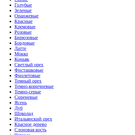
Голубые
Зеленые
Оранжевые
Красные
Кремовые
Розовые
Бирюзовые
Бордовые
Латте
Мокко
Коньяк
Светлый орех
Фисташковые
Фиолетовые
Темный орех
Темно-коричневые
Темно-серые
Сиреневые
Ясень
Дуб
Шоколад
Итальянский орех
Красное дерево
Слоновая кость