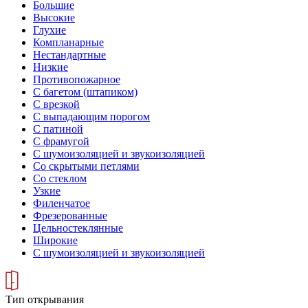
Большие
Высокие
Глухие
Компланарные
Нестандартные
Низкие
Противопожарное
С багетом (штапиком)
С врезкой
С выпадающим порогом
С патиной
С фрамугой
С шумоизоляцией и звукоизоляцией
Со скрытыми петлями
Со стеклом
Узкие
Филенчатое
Фрезерованные
Цельностеклянные
Широкие
С шумоизоляцией и звукоизоляцией
Тип открывания