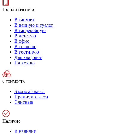
По назначению
В санузел
В ванную и туалет
В гардеробную
В детскую
В офис
В спальню
В гостиную
Для кладовой
На кухню
Стоимость
Эконом класса
Премиум класса
Элитные
Наличие
В наличии