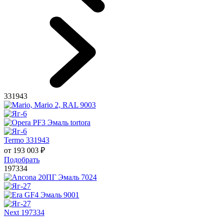
331943
Termo 331943
от
193 003
₽
Подобрать
197334
Next 197334