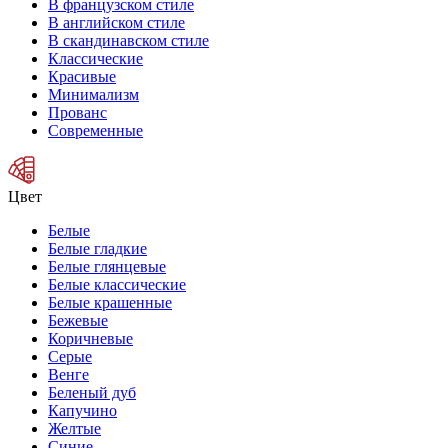
В французском стиле
В английском стиле
В скандинавском стиле
Классические
Красивые
Минимализм
Прованс
Современные
Цвет
Белые
Белые гладкие
Белые глянцевые
Белые классические
Белые крашенные
Бежевые
Коричневые
Серые
Венге
Беленый дуб
Капучино
Желтые
Синие