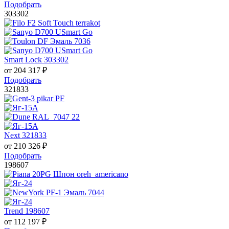
Подобрать
303302
Smart Lock 303302
от
204 317
₽
Подобрать
321833
Next 321833
от
210 326
₽
Подобрать
198607
Trend 198607
от
112 197
₽