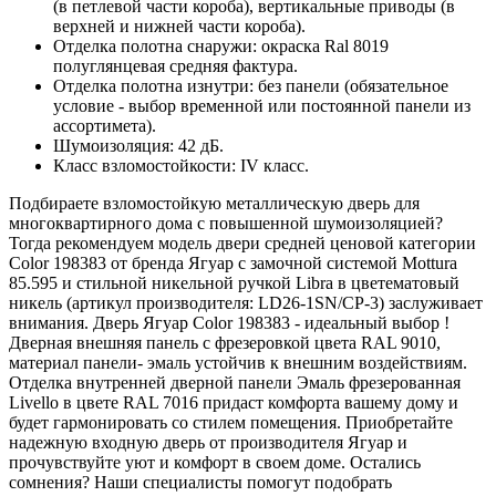
(в петлевой части короба), вертикальные приводы (в
верхней и нижней части короба).
Отделка полотна снаружи: окраска Ral 8019
полуглянцевая средняя фактура.
Отделка полотна изнутри: без панели (обязательное
условие - выбор временной или постоянной панели из
ассортимета).
Шумоизоляция: 42 дБ.
Класс взломостойкости: IV класс.
Подбираете взломостойкую металлическую дверь для
многоквартирного дома с повышенной шумоизоляцией?
Тогда рекомендуем модель двери средней ценовой категории
Color 198383 от бренда Ягуар с замочной системой Mottura
85.595 и стильной никельной ручкой Libra в цветематовый
никель (артикул производителя: LD26-1SN/CP-3) заслуживает
внимания. Дверь Ягуар Color 198383 - идеальный выбор !
Дверная внешняя панель с фрезеровкой цвета RAL 9010,
материал панели- эмаль устойчив к внешним воздействиям.
Отделка внутренней дверной панели Эмаль фрезерованная
Livello в цвете RAL 7016 придаст комфорта вашему дому и
будет гармонировать со стилем помещения. Приобретайте
надежную входную дверь от производителя Ягуар и
прочувствуйте уют и комфорт в своем доме. Остались
сомнения? Наши специалисты помогут подобрать