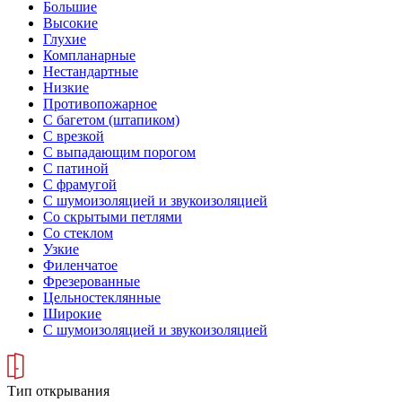
Большие
Высокие
Глухие
Компланарные
Нестандартные
Низкие
Противопожарное
С багетом (штапиком)
С врезкой
С выпадающим порогом
С патиной
С фрамугой
С шумоизоляцией и звукоизоляцией
Со скрытыми петлями
Со стеклом
Узкие
Филенчатое
Фрезерованные
Цельностеклянные
Широкие
С шумоизоляцией и звукоизоляцией
Тип открывания