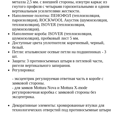
металла 2,5 мм. с внешней стороны, изнутри каркас из
гнутого профиля с четырьмя горизонтальными и одним
вертикальным усилителями жесткости.
Наполнение полотна: ПЕНОФОЛ (теплоизоляция,
пароизоляция), ROCKWOOL Акустик (шумоизоляция,
теплоизоляция), ISOVER (теплоизоляция,
шумоизоляция).
Наполнение короба: ISOVER (теплоизоляция,
шумоизоляция), пробковый лист 5 мм.
Доступные цвета уплотнителя: коричневый, черный,
белый.
Петли: итальянские осевые петли на подшипниках - 3
шт.
Защита: 3 противосъемных штыря в петлевой части,
ригели вертикального запирания.
Регулировка:
- эксцентрик регулируемая ответная часть в коробе с
замковой стороны.
- для замков Mottura Nova и Mottura X-mode
регулировочная коробка с замковой стороны без
эксцентрика.
Декоративные элементы: хромированные втулки для
технологических отверстий под противосъемные штыри