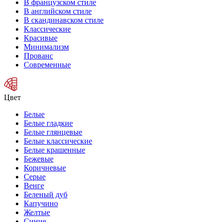
В французском стиле
В английском стиле
В скандинавском стиле
Классические
Красивые
Минимализм
Прованс
Современные
Цвет
Белые
Белые гладкие
Белые глянцевые
Белые классические
Белые крашенные
Бежевые
Коричневые
Серые
Венге
Беленый дуб
Капучино
Желтые
Синие