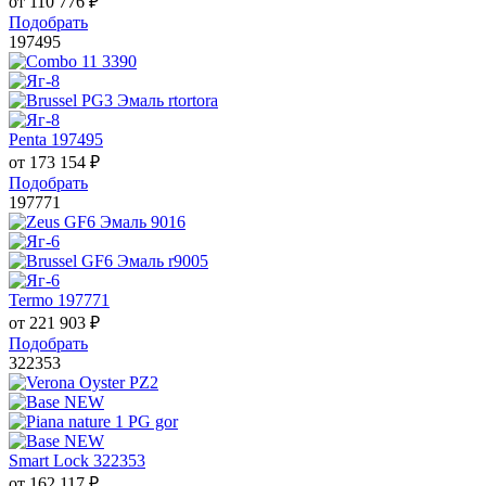
от
110 776
₽
Подобрать
197495
Penta 197495
от
173 154
₽
Подобрать
197771
Termo 197771
от
221 903
₽
Подобрать
322353
Smart Lock 322353
от
162 117
₽