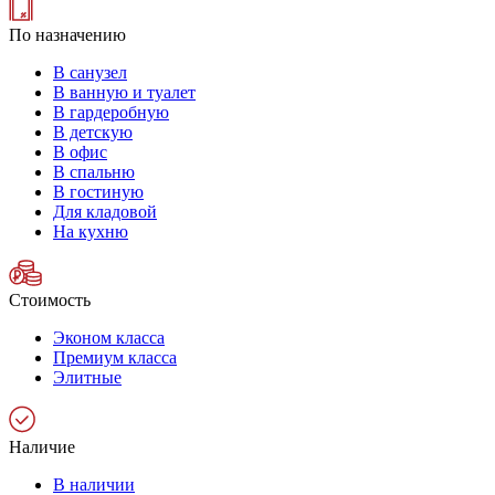
По назначению
В санузел
В ванную и туалет
В гардеробную
В детскую
В офис
В спальню
В гостиную
Для кладовой
На кухню
Стоимость
Эконом класса
Премиум класса
Элитные
Наличие
В наличии