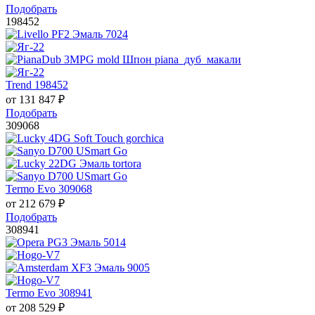
Подобрать
198452
Trend 198452
от
131 847
₽
Подобрать
309068
Termo Evo 309068
от
212 679
₽
Подобрать
308941
Termo Evo 308941
от
208 529
₽