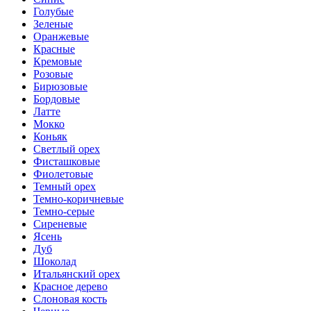
Голубые
Зеленые
Оранжевые
Красные
Кремовые
Розовые
Бирюзовые
Бордовые
Латте
Мокко
Коньяк
Светлый орех
Фисташковые
Фиолетовые
Темный орех
Темно-коричневые
Темно-серые
Сиреневые
Ясень
Дуб
Шоколад
Итальянский орех
Красное дерево
Слоновая кость