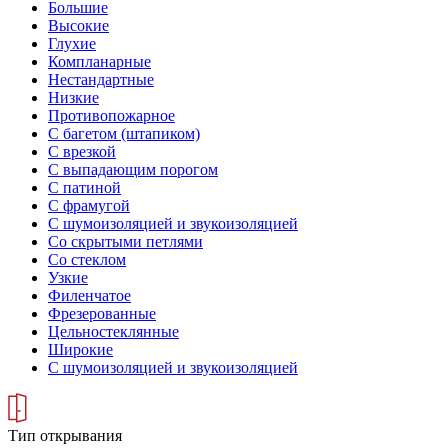
Большие
Высокие
Глухие
Компланарные
Нестандартные
Низкие
Противопожарное
С багетом (штапиком)
С врезкой
С выпадающим порогом
С патиной
С фрамугой
С шумоизоляцией и звукоизоляцией
Со скрытыми петлями
Со стеклом
Узкие
Филенчатое
Фрезерованные
Цельностеклянные
Широкие
С шумоизоляцией и звукоизоляцией
Тип открывания