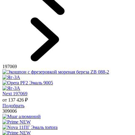
197069
Next 197069
от
137 426
₽
Подобрать
309006