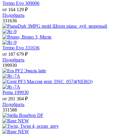
Termo Evo 309006
от
164 129
₽
Подобрать
331636
Termo Evo 331636
от
187 679
₽
Подобрать
199930
Penta 199930
от
201 304
₽
Подобрать
331588