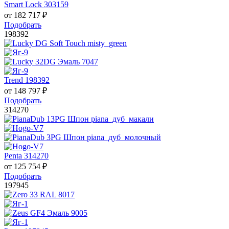
Smart Lock 303159
от
182 717
₽
Подобрать
198392
Trend 198392
от
148 797
₽
Подобрать
314270
Penta 314270
от
125 754
₽
Подобрать
197945