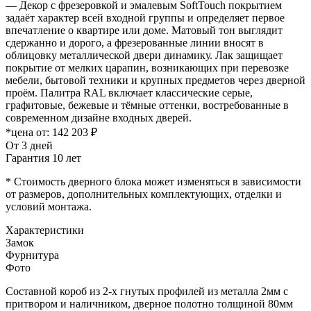
— Декор с фрезеровкой и эмалевым SoftTouch покрытием
задаёт характер всей входной группы и определяет первое
впечатление о квартире или доме. Матовый тон выглядит
сдержанно и дорого, а фрезерованные линии вносят в
облицовку металлической двери динамику. Лак защищает
покрытие от мелких царапин, возникающих при перевозке
мебели, бытовой техники и крупных предметов через дверной
проём. Палитра RAL включает классические серые,
графитовые, бежевые и тёмные оттенки, востребованные в
современном дизайне входных дверей.
*цена от:
142 203 ₽
От 3 дней
Гарантия 10 лет
* Стоимость дверного блока может изменяться в зависимости
от размеров, дополнительных комплектующих, отделки и
условий монтажа.
Характеристики
Замок
Фурнитура
Фото
Составной короб из 2-х гнутых профилей из металла 2мм с
притвором и наличником, дверное полотно толщиной 80мм