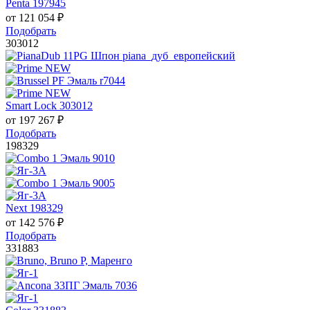
Penta 197945
от
121 054
₽
Подобрать
303012
Smart Lock 303012
от
197 267
₽
Подобрать
198329
Next 198329
от
142 576
₽
Подобрать
331883