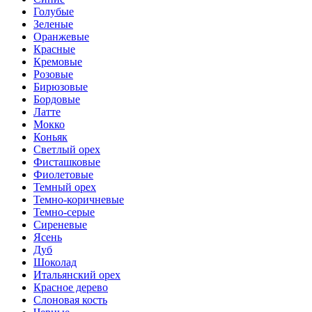
Голубые
Зеленые
Оранжевые
Красные
Кремовые
Розовые
Бирюзовые
Бордовые
Латте
Мокко
Коньяк
Светлый орех
Фисташковые
Фиолетовые
Темный орех
Темно-коричневые
Темно-серые
Сиреневые
Ясень
Дуб
Шоколад
Итальянский орех
Красное дерево
Слоновая кость