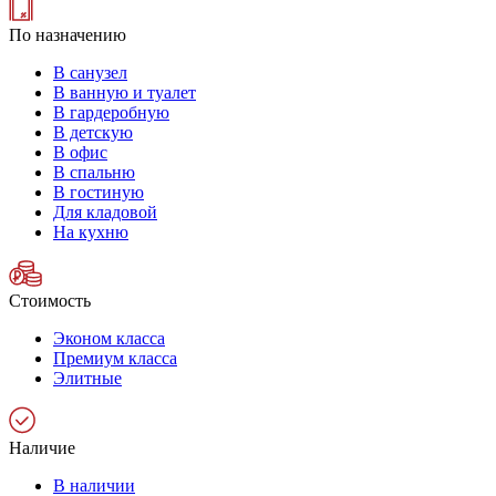
По назначению
В санузел
В ванную и туалет
В гардеробную
В детскую
В офис
В спальню
В гостиную
Для кладовой
На кухню
Стоимость
Эконом класса
Премиум класса
Элитные
Наличие
В наличии