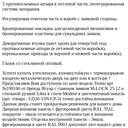
3 противосъемных штыря в петлевой части, интегрированная
система запирания.
Регулируемая ответная часть в коробе с замковой стороны.
Бронированные накладки для цилиндровых механизмов и
бронированные пластины для сувальдных замков.
Декоративные втулки (цвет хром) для отверстий под:
противосъемные штыри (в петлевой части коробки),
вертикальные приводы (в верхней и нижней части коробки).
Глазок со стеклянной оптикой.
Хотите купить утепленную, взломостойкую с терморазрывом
входную металлическую дверь на дачу или в коттедж ?
Представляем Вам доступную по цене модель Termo арт.
№199166 от бренда Ягуар с главным замком M-LOCK 25.12 и
стильной ручкой Libra в стиле Modern в цветематовый никель
(арт. товара - LD26-1SN/CP-3) точно достойна внимания.
Данная дверь станет прекрасным решением для вашего дома.
Дверная внешняя панель с фрезеровкой цвета RAL 7032,
покрытие - эмаль отличается устойчивостью к внешним
воздействиям. Отделка внутренней панели - Эмаль
фрезерованная в цвете RAL 9003 дополнит уют вашего дома и