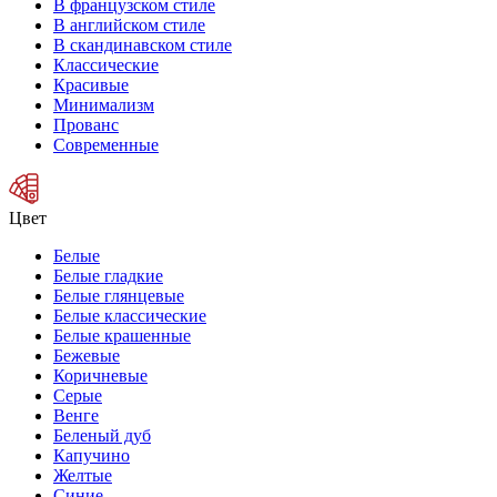
В французском стиле
В английском стиле
В скандинавском стиле
Классические
Красивые
Минимализм
Прованс
Современные
Цвет
Белые
Белые гладкие
Белые глянцевые
Белые классические
Белые крашенные
Бежевые
Коричневые
Серые
Венге
Беленый дуб
Капучино
Желтые
Синие