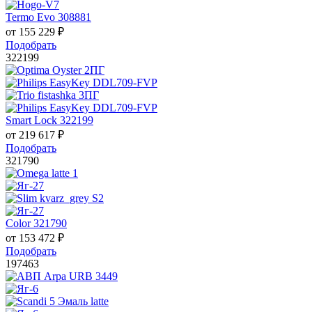
Termo Evo 308881
от
155 229
₽
Подобрать
322199
Smart Lock 322199
от
219 617
₽
Подобрать
321790
Color 321790
от
153 472
₽
Подобрать
197463