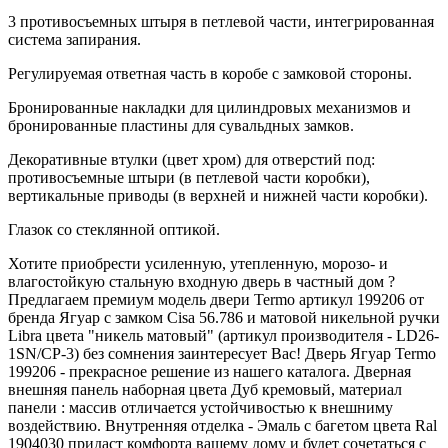
3 противосъемных штыря в петлевой части, интегрированная
система запирания.
Регулируемая ответная часть в коробе с замковой стороны.
Бронированные накладки для цилиндровых механизмов и
бронированные пластины для сувальдных замков.
Декоративные втулки (цвет хром) для отверстий под:
противосъемные штыри (в петлевой части коробки),
вертикальные приводы (в верхней и нижней части коробки).
Глазок со стеклянной оптикой.
Хотите приобрести усиленную, утепленную, морозо- и
влагостойкую стальную входную дверь в частный дом ?
Предлагаем премиум модель двери Termo артикул 199206 от
бренда Ягуар с замком Cisa 56.786 и матовой никельной ручки
Libra цвета "никель матовый" (артикул производителя - LD26-
1SN/CP-3) без сомнения заинтересует Вас! Дверь Ягуар Termo
199206 - прекрасное решение из нашего каталога. Дверная
внешняя панель наборная цвета Дуб кремовый, материал
панели : массив отличается устойчивостью к внешниму
воздействию. Внутренняя отделка - Эмаль с багетом цвета Ral
1904030 придаст комфорта вашему дому и будет сочетаться с