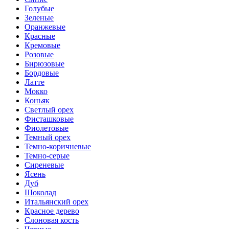
Голубые
Зеленые
Оранжевые
Красные
Кремовые
Розовые
Бирюзовые
Бордовые
Латте
Мокко
Коньяк
Светлый орех
Фисташковые
Фиолетовые
Темный орех
Темно-коричневые
Темно-серые
Сиреневые
Ясень
Дуб
Шоколад
Итальянский орех
Красное дерево
Слоновая кость