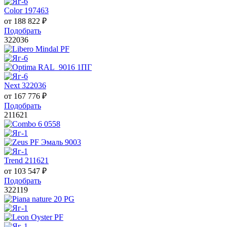
Color 197463
от
188 822
₽
Подобрать
322036
Next 322036
от
167 776
₽
Подобрать
211621
Trend 211621
от
103 547
₽
Подобрать
322119