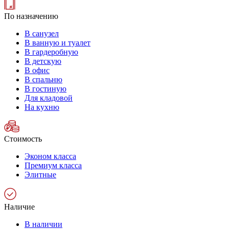
По назначению
В санузел
В ванную и туалет
В гардеробную
В детскую
В офис
В спальню
В гостиную
Для кладовой
На кухню
Стоимость
Эконом класса
Премиум класса
Элитные
Наличие
В наличии