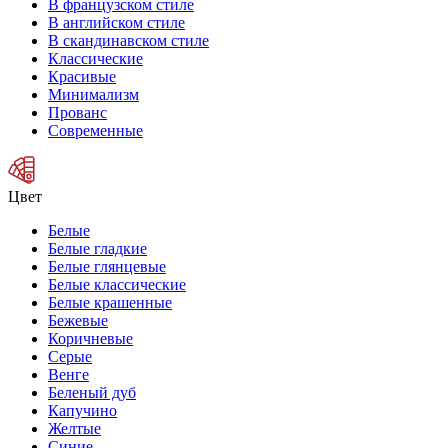
В французском стиле
В английском стиле
В скандинавском стиле
Классические
Красивые
Минимализм
Прованс
Современные
Цвет
Белые
Белые гладкие
Белые глянцевые
Белые классические
Белые крашенные
Бежевые
Коричневые
Серые
Венге
Беленый дуб
Капучино
Желтые
Синие