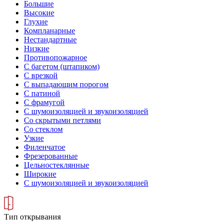
Большие
Высокие
Глухие
Компланарные
Нестандартные
Низкие
Противопожарное
С багетом (штапиком)
С врезкой
С выпадающим порогом
С патиной
С фрамугой
С шумоизоляцией и звукоизоляцией
Со скрытыми петлями
Со стеклом
Узкие
Филенчатое
Фрезерованные
Цельностеклянные
Широкие
С шумоизоляцией и звукоизоляцией
Тип открывания