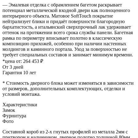
— Эмалевая отделка с обрамлением багетом раскрывает
потенциал металлической входной двери как полноценного
интерьерного объекта. Матовое SoftTouch покрытие
нейтрализует блики и придаёт поверхности благородную
бархатистость, а итальянский сверхпрочный лак удерживает
оттенок на протяжении всего срока службы панели. Багетная
рамка по периметру вписывает полотно в классическую
композицию прихожей, особенно при наличии настенных
молдингов и каминного портала. Уход за поверхностью не
требует специальных составов и занимает минимум времени.
*цена от:
264 453 ₽
От 3 дней
Гарантия 10 лет
* Стоимость дверного блока может изменяться в зависимости
от размеров, дополнительных комплектующих, отделки и
условий монтажа.
Характеристики
Замок
Фурнитура
Фото
Составной короб из 2-х гнутых профилей из металла 2мм с
притвором и наличником, дверное полотно толщиной 80мм