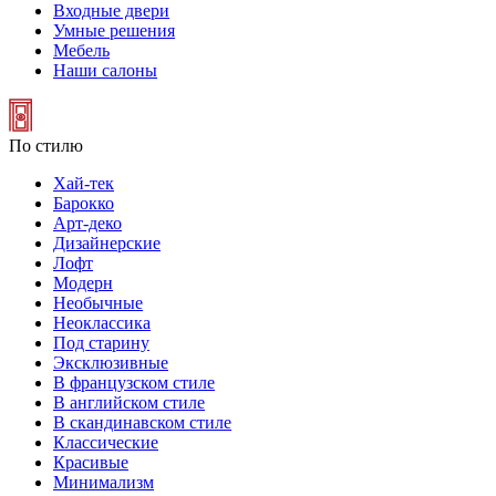
Входные двери
Умные решения
Мебель
Наши салоны
По стилю
Хай-тек
Барокко
Арт-деко
Дизайнерские
Лофт
Модерн
Необычные
Неоклассика
Под старину
Эксклюзивные
В французском стиле
В английском стиле
В скандинавском стиле
Классические
Красивые
Минимализм