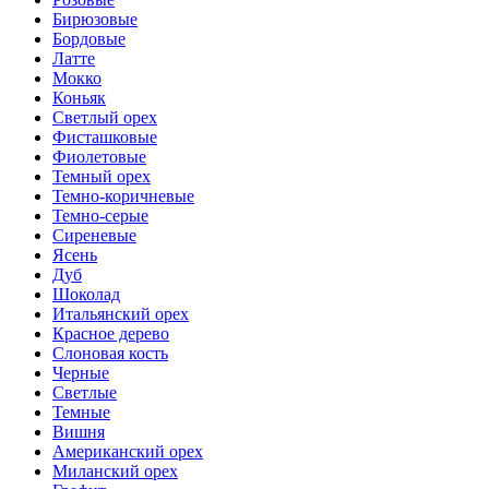
Бирюзовые
Бордовые
Латте
Мокко
Коньяк
Светлый орех
Фисташковые
Фиолетовые
Темный орех
Темно-коричневые
Темно-серые
Сиреневые
Ясень
Дуб
Шоколад
Итальянский орех
Красное дерево
Слоновая кость
Черные
Светлые
Темные
Вишня
Американский орех
Миланский орех