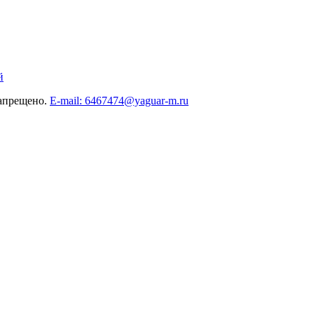
й
запрещено.
E-mail: 6467474@yaguar-m.ru