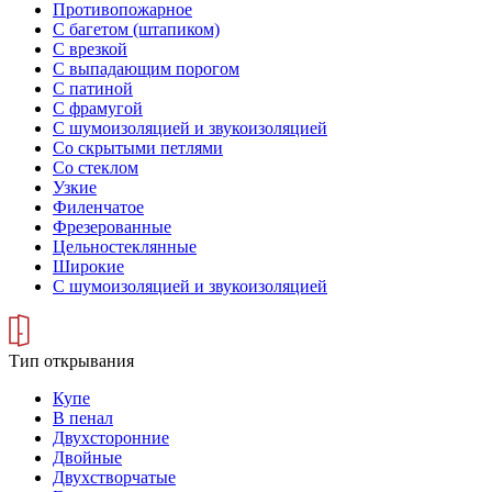
Противопожарное
С багетом (штапиком)
С врезкой
С выпадающим порогом
С патиной
С фрамугой
С шумоизоляцией и звукоизоляцией
Со скрытыми петлями
Со стеклом
Узкие
Филенчатое
Фрезерованные
Цельностеклянные
Широкие
С шумоизоляцией и звукоизоляцией
Тип открывания
Купе
В пенал
Двухсторонние
Двойные
Двухстворчатые