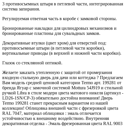
3 противосъемных штыря в петлевой части, интегрированная
система запирания.
Регулируемая ответная часть в коробе с замковой стороны.
Бронированные накладки для цилиндровых механизмов и
бронированные пластины для сувальдных замков.
Декоративные втулки (цвет хром) для отверстий под:
противосъемные штыри (в петлевой части коробки),
вертикальные приводы (в верхней и нижней части коробки).
Глазок со стеклянной оптикой.
Желаете заказать утепленную с защитой от промерзания
входную стальную дверь для дачи или коттеджа ? Предлагаем
Вам модель средней ценовой категории Termo арт. 199281 от
бренда Ягуар с замочной системой Mottura 54J919 и стильной
ручкой Libra в стиле модерн цвета матового никеля (артикул -
LD26-1SN/CP-3) обязательно достойна внимания! Дверь
Termo 199281 станет прекрасным вариантом из нашей
коллекции! Облицовка внешней части с фрезеровкой цвета
RAL 7047, материал облицовки : эмаль отличается
устойчивостью к внешниму воздействию. Внутренняя
декоративная отделка - Эмаль фрезерованная цвета RAL 9003