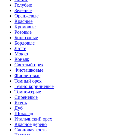
Голубые
Зеленые
Оранжевые
Красные
Кремовые
Розовые
Бирюзовые
Бордовые
Латте
Мокко
Коньяк
Светлый орех
Фисташковые
Фиолетовые
Темный орех
Темно-коричневые
Темно-серые
Сиреневые
Ясень
Дуб
Шоколад
Итальянский орех
Красное дерево
Слоновая кость