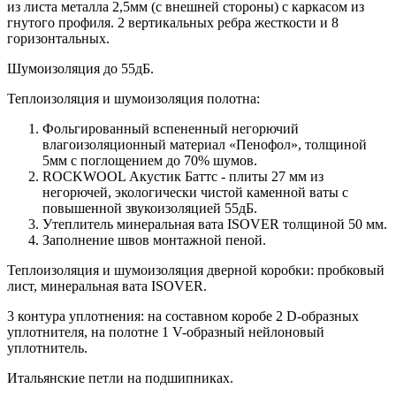
из листа металла 2,5мм (с внешней стороны) c каркасом из
гнутого профиля. 2 вертикальных ребра жесткости и 8
горизонтальных.
Шумоизоляция до 55дБ.
Теплоизоляция и шумоизоляция полотна:
Фольгированный вспененный негорючий
влагоизоляционный материал «Пенофол», толщиной
5мм с поглощением до 70% шумов.
ROCKWOOL Акустик Баттс - плиты 27 мм из
негорючей, экологически чистой каменной ваты с
повышенной звукоизоляцией 55дБ.
Утеплитель минеральная вата ISOVER толщиной 50 мм.
Заполнение швов монтажной пеной.
Теплоизоляция и шумоизоляция дверной коробки: пробковый
лист, минеральная вата ISOVER.
3 контура уплотнения: на составном коробе 2 D-образных
уплотнителя, на полотне 1 V-образный нейлоновый
уплотнитель.
Итальянские петли на подшипниках.