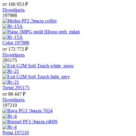
от
166 953
₽
Подобрать
197988
Color 197988
от
172 772
₽
Подобрать
295175
Trend 295175
от
88 447
₽
Подобрать
197210
Penta 197210