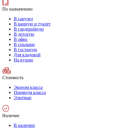
По назначению
В санузел
В ванную и туалет
В гардеробную
В детскую
В офис
В спальню
В гостиную
Для кладовой
На кухню
Стоимость
Эконом класса
Премиум класса
Элитные
Наличие
В наличии