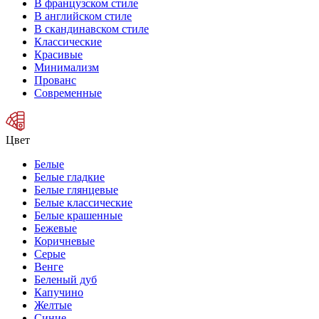
В французском стиле
В английском стиле
В скандинавском стиле
Классические
Красивые
Минимализм
Прованс
Современные
Цвет
Белые
Белые гладкие
Белые глянцевые
Белые классические
Белые крашенные
Бежевые
Коричневые
Серые
Венге
Беленый дуб
Капучино
Желтые
Синие