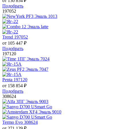
от
130 854
₽
Подобрать
197052
Trend 197052
от
105 447
₽
Подобрать
197120
Penta 197120
от
158 854
₽
Подобрать
308624
Termo Evo 308624
от
271 129
₽