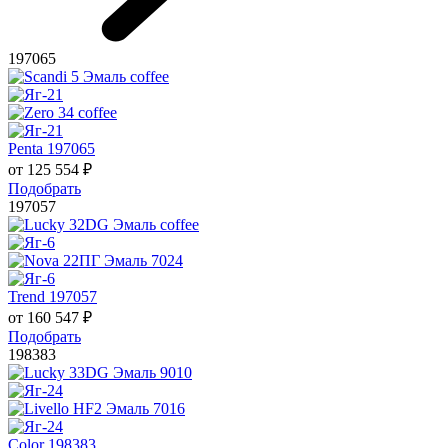
197065
Penta 197065
от
125 554
₽
Подобрать
197057
Trend 197057
от
160 547
₽
Подобрать
198383
Color 198383