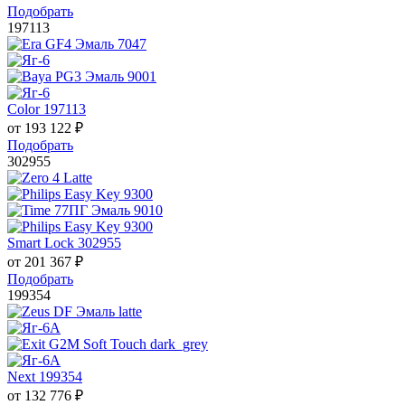
Подобрать
197113
Color 197113
от
193 122
₽
Подобрать
302955
Smart Lock 302955
от
201 367
₽
Подобрать
199354
Next 199354
от
132 776
₽