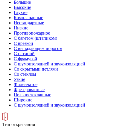
Большие
Высокие
Глухие
Компланарные
Нестандартные
Низкие
Противопожарное
С багетом (штапиком)
С врезкой
С выпадающим порогом
С патиной
С фрамугой
С шумоизоляцией и звукоизоляцией
Со скрытыми петлями
Со стеклом
Узкие
Филенчатое
Фрезерованные
Цельностеклянные
Широкие
С шумоизоляцией и звукоизоляцией
Тип открывания