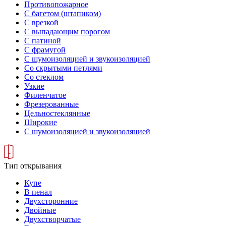
Противопожарное
С багетом (штапиком)
С врезкой
С выпадающим порогом
С патиной
С фрамугой
С шумоизоляцией и звукоизоляцией
Со скрытыми петлями
Со стеклом
Узкие
Филенчатое
Фрезерованные
Цельностеклянные
Широкие
С шумоизоляцией и звукоизоляцией
Тип открывания
Купе
В пенал
Двухсторонние
Двойные
Двухстворчатые