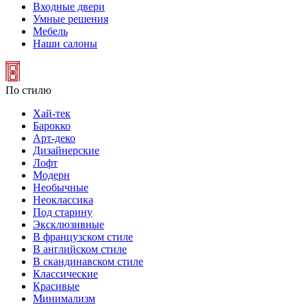
Входные двери
Умные решения
Мебель
Наши салоны
По стилю
Хай-тек
Барокко
Арт-деко
Дизайнерские
Лофт
Модерн
Необычные
Неоклассика
Под старину
Эксклюзивные
В французском стиле
В английском стиле
В скандинавском стиле
Классические
Красивые
Минимализм