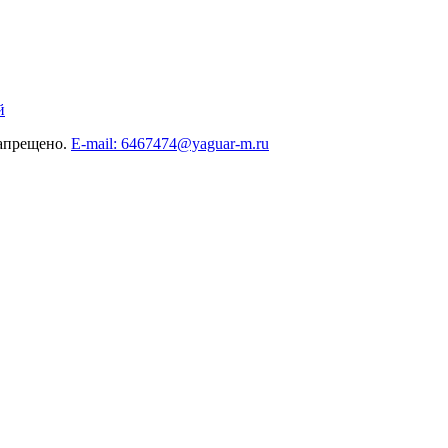
й
запрещено.
E-mail: 6467474@yaguar-m.ru