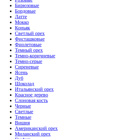
Бирюзовые
Бордовые
Латте
Мокко
Коньяк
Светлый орех
Фисташковые
Фиолетовые
Темный орех
Темно-коричневые
Темно-серые
Сиреневые
Ясень
Дуб
Шоколад
Итальянский орех
Красное дерево
Слоновая кость
Черные
Светлые
Темные
Вишня
Американский орех
Миланский орех