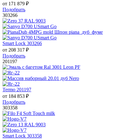
от
171 879
₽
Подобрать
303266
Smart Lock 303266
от
208 317
₽
Подобрать
201197
Termo 201197
от
184 853
₽
Подобрать
303358
Smart Lock 303358