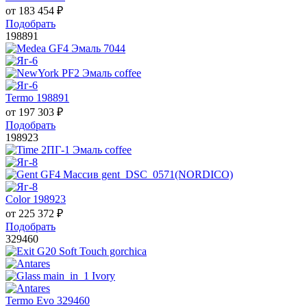
от
183 454
₽
Подобрать
198891
Termo 198891
от
197 303
₽
Подобрать
198923
Color 198923
от
225 372
₽
Подобрать
329460
Termo Evo 329460