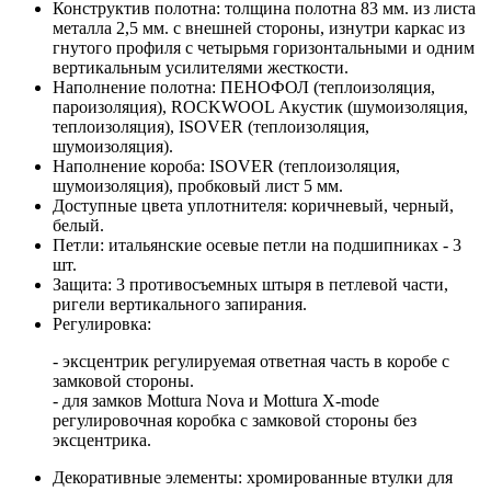
Конструктив полотна: толщина полотна 83 мм. из листа
металла 2,5 мм. с внешней стороны, изнутри каркас из
гнутого профиля с четырьмя горизонтальными и одним
вертикальным усилителями жесткости.
Наполнение полотна: ПЕНОФОЛ (теплоизоляция,
пароизоляция), ROCKWOOL Акустик (шумоизоляция,
теплоизоляция), ISOVER (теплоизоляция,
шумоизоляция).
Наполнение короба: ISOVER (теплоизоляция,
шумоизоляция), пробковый лист 5 мм.
Доступные цвета уплотнителя: коричневый, черный,
белый.
Петли: итальянские осевые петли на подшипниках - 3
шт.
Защита: 3 противосъемных штыря в петлевой части,
ригели вертикального запирания.
Регулировка:
- эксцентрик регулируемая ответная часть в коробе с
замковой стороны.
- для замков Mottura Nova и Mottura X-mode
регулировочная коробка с замковой стороны без
эксцентрика.
Декоративные элементы: хромированные втулки для