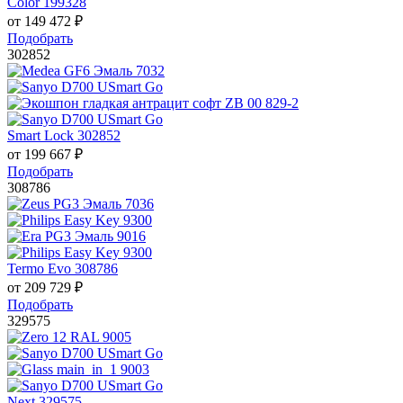
Color 199328
от
149 472
₽
Подобрать
302852
Smart Lock 302852
от
199 667
₽
Подобрать
308786
Termo Evo 308786
от
209 729
₽
Подобрать
329575
Next 329575