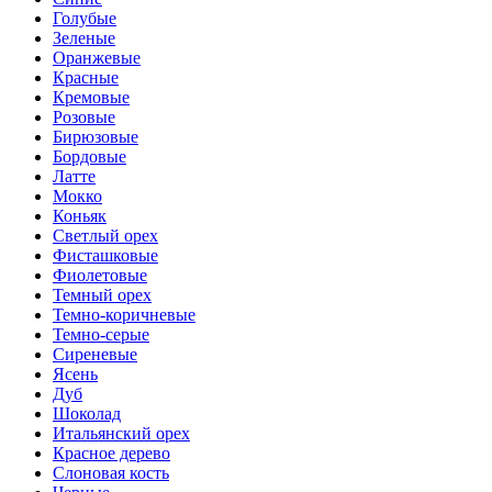
Голубые
Зеленые
Оранжевые
Красные
Кремовые
Розовые
Бирюзовые
Бордовые
Латте
Мокко
Коньяк
Светлый орех
Фисташковые
Фиолетовые
Темный орех
Темно-коричневые
Темно-серые
Сиреневые
Ясень
Дуб
Шоколад
Итальянский орех
Красное дерево
Слоновая кость