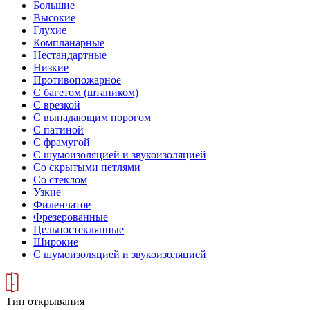
Большие
Высокие
Глухие
Компланарные
Нестандартные
Низкие
Противопожарное
С багетом (штапиком)
С врезкой
С выпадающим порогом
С патиной
С фрамугой
С шумоизоляцией и звукоизоляцией
Со скрытыми петлями
Со стеклом
Узкие
Филенчатое
Фрезерованные
Цельностеклянные
Широкие
С шумоизоляцией и звукоизоляцией
Тип открывания