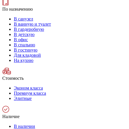
По назначению
В санузел
В ванную и туалет
В гардеробную
В детскую
В офис
В спальню
В гостиную
Для кладовой
На кухню
Стоимость
Эконом класса
Премиум класса
Элитные
Наличие
В наличии