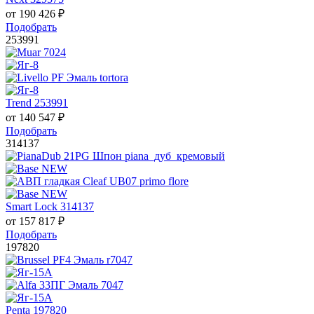
от
190 426
₽
Подобрать
253991
Trend 253991
от
140 547
₽
Подобрать
314137
Smart Lock 314137
от
157 817
₽
Подобрать
197820
Penta 197820