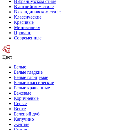
В французском стиле
В английском стиле
В скандинавском стиле
Классические
Красивые
Минимализм
Прованс
Современные
Цвет
Белые
Белые гладкие
Белые глянцевые
Белые классические
Белые крашенные
Бежевые
Коричневые
Серые
Венге
Беленый дуб
Капучино
Желтые
Синие