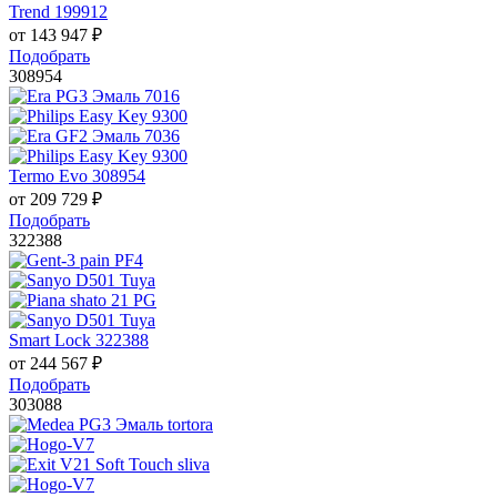
Trend 199912
от
143 947
₽
Подобрать
308954
Termo Evo 308954
от
209 729
₽
Подобрать
322388
Smart Lock 322388
от
244 567
₽
Подобрать
303088