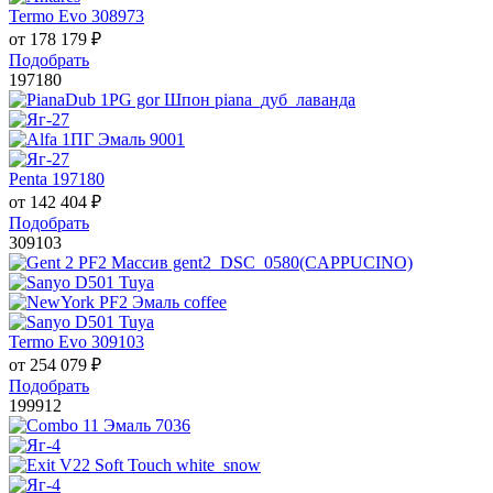
Termo Evo 308973
от
178 179
₽
Подобрать
197180
Penta 197180
от
142 404
₽
Подобрать
309103
Termo Evo 309103
от
254 079
₽
Подобрать
199912