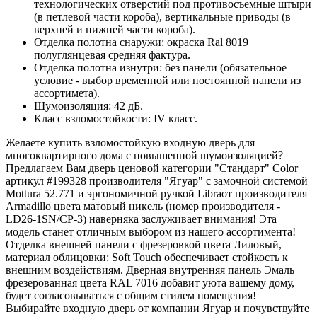
технологических отверстий под противосъемные штыри
(в петлевой части короба), вертикальные приводы (в
верхней и нижней части короба).
Отделка полотна снаружи: окраска Ral 8019
полуглянцевая средняя фактура.
Отделка полотна изнутри: без панели (обязательное
условие - выбор временной или постоянной панели из
ассортимета).
Шумоизоляция: 42 дБ.
Класс взломостойкости: IV класс.
Желаете купить взломостойкую входную дверь для
многоквартирного дома с повышенной шумоизоляцией?
Предлагаем Вам дверь ценовой категории "Стандарт" Color
артикул #199328 производителя "Ягуар" с замочной системой
Mottura 52.771 и эргономичной ручкой Libraот производителя
Armadillo цвета матовый никель (номер производителя -
LD26-1SN/CP-3) наверняка заслуживает внимания! Эта
модель станет отличным выбором из нашего ассортимента!
Отделка внешней панели с фрезеровкой цвета Лиловый,
материал облицовки: Soft Touch обеспечивает стойкость к
внешним воздействиям. Дверная внутренняя панель Эмаль
фрезерованная цвета RAL 7016 добавит уюта вашему дому,
будет согласовываться с общим стилем помещения!
Выбирайте входную дверь от компании Ягуар и почувствуйте