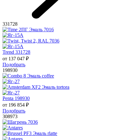
331728
Trend 331728
от
137 047
₽
Подобрать
198930
Penta 198930
от
196 854
₽
Подобрать
308973