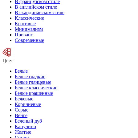
В французском стиле
В английском стиле
В скандинавском стиле
Классические
Красивые
Минимализм
Прованс
Современные
Цвет
Белые
Белые гладкие
Белые глянцевые
Белые классические
Белые крашенные
Бежевые
Коричневые
Серые
Венге
Беленый дуб
Капучино
Желтые
Синие