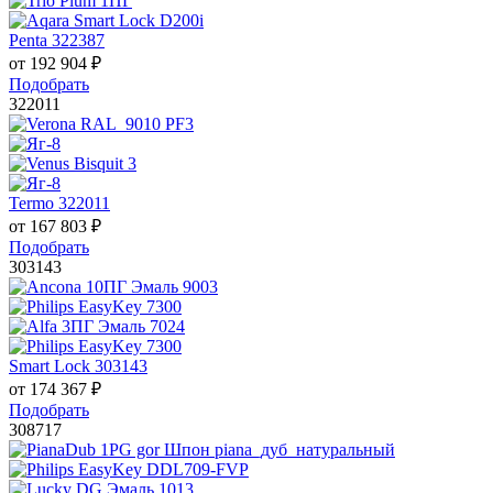
Penta 322387
от
192 904
₽
Подобрать
322011
Termo 322011
от
167 803
₽
Подобрать
303143
Smart Lock 303143
от
174 367
₽
Подобрать
308717