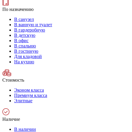
По назначению
В санузел
В ванную и туалет
В гардеробную
В детскую
В офис
В спальню
В гостиную
Для кладовой
На кухню
Стоимость
Эконом класса
Премиум класса
Элитные
Наличие
В наличии