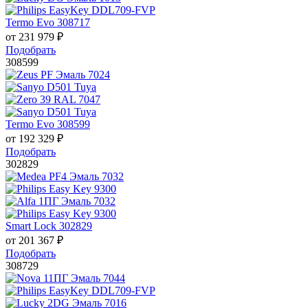
Termo Evo 308717
от
231 979
₽
Подобрать
308599
Termo Evo 308599
от
192 329
₽
Подобрать
302829
Smart Lock 302829
от
201 367
₽
Подобрать
308729