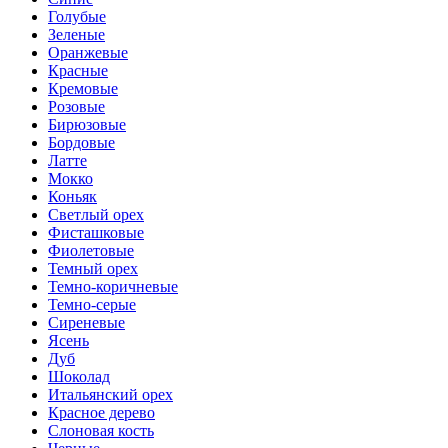
Голубые
Зеленые
Оранжевые
Красные
Кремовые
Розовые
Бирюзовые
Бордовые
Латте
Мокко
Коньяк
Светлый орех
Фисташковые
Фиолетовые
Темный орех
Темно-коричневые
Темно-серые
Сиреневые
Ясень
Дуб
Шоколад
Итальянский орех
Красное дерево
Слоновая кость