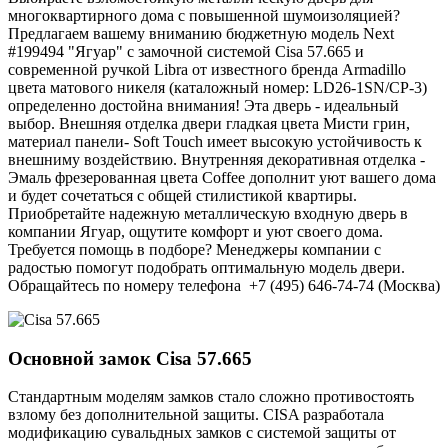
многоквартирного дома с повышенной шумоизоляцией?
Предлагаем вашему вниманию бюджетную модель Next
#199494 "Ягуар" с замочной системой Cisa 57.665 и
современной ручкой Libra от известного бренда Armadillo
цвета матового никеля (каталожный номер: LD26-1SN/CP-3)
определенно достойна внимания! Эта дверь - идеальный
выбор. Внешняя отделка двери гладкая цвета Мисти грин,
материал панели- Soft Touch имеет высокую устойчивость к
внешниму воздействию. Внутренняя декоративная отделка -
Эмаль фрезерованная цвета Coffee дополнит уют вашего дома
и будет сочетаться с общей стилистикой квартиры.
Приобретайте надежную металлическую входную дверь в
компании Ягуар, ощутите комфорт и уют своего дома.
Требуется помощь в подборе? Менеджеры компании с
радостью помогут подобрать оптимальную модель двери.
Обращайтесь по номеру телефона +7 (495) 646-74-74 (Москва)
Основной замок
Cisa 57.665
Стандартным моделям замков стало сложно противостоять
взлому без дополнительной защиты. CISA разработала
модификацию сувальдных замков с системой защиты от