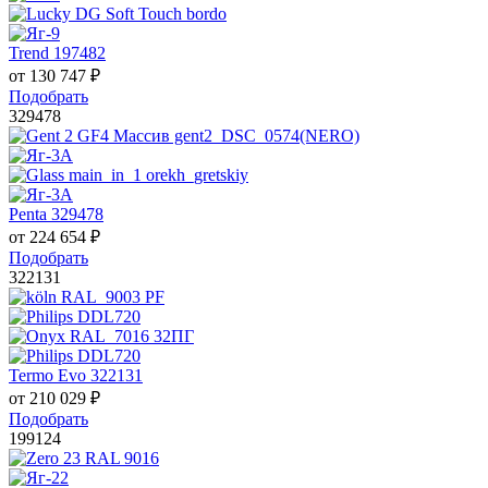
Trend 197482
от
130 747
₽
Подобрать
329478
Penta 329478
от
224 654
₽
Подобрать
322131
Termo Evo 322131
от
210 029
₽
Подобрать
199124