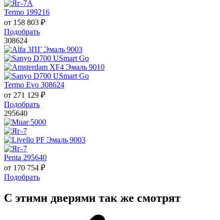
Termo 199216
от
158 803
₽
Подобрать
308624
Termo Evo 308624
от
271 129
₽
Подобрать
295640
Penta 295640
от
170 754
₽
Подобрать
С этими дверями так же смотрят