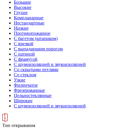
Большие
Высокие
Глухие
Компланарные
Нестандартные
Низкие
Противопожарное
С багетом (штапиком)
С врезкой
С выпадающим порогом
С патиной
С фрамугой
С шумоизоляцией и звукоизоляцией
Со скрытыми петлями
Со стеклом
Узкие
Филенчатое
Фрезерованные
Цельностеклянные
Широкие
С шумоизоляцией и звукоизоляцией
Тип открывания