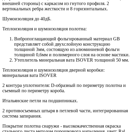
внешней стороны) c каркасом из гнутого профиля. 2
вертикальных ребра жесткости и 8 горизонтальных.
Шумоизоляция до 40дБ.
Теплоизоляция и шумоизоляция полотна:
Вибропоглащающий фольгированный материал GB
представляет собой двухслойную конструкцию
толщиной 3мм, состоящую из алюминиевой фольги
толщиной 0,6мм и полимерного слоя на основе мастики.
Утеплитель минеральная вата ISOVER толщиной 50 мм.
Теплоизоляция и шумоизоляция дверной коробки:
минеральная вата ISOVER
2 контура уплотнителя: D-образный по периметру полотна и
съемный по периметру короба.
Итальянские петли на подшипниках.
2 противосъемных штыря в петлевой части, интегрированная
система запирания.
Покрытие полотна снаружи - высококачественная окраска
стального листа методом порошкового напыления, цвет: Ral