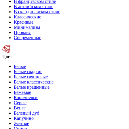
В французском стиле
В английском стиле
В скандинавском стиле
Классические
Красивые
Минимализм
Прованс
Современные
Цвет
Белые
Белые гладкие
Белые глянцевые
Белые классические
Белые крашенные
Бежевые
Коричневые
Серые
Венге
Беленый дуб
Капучино
Желтые
Синие