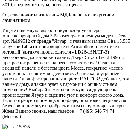
8019, средняя текстура, полуглянцевая.
Отделка полотна изнутри – МДФ панель с покрытием
ламинатином.
Ищете надежную влагостойкую входную дверь в
многоквартирный дом ? Рекомендуем премиум модель Trend
арт. №199512 от бренда "Ягуар" с главным замком Cisa 15.535
и ручкой Libra от производителя Armadillo в цвете никель
матовый (артикул производителя - LD26-1SN/CP-3)
несомненно достойна внимания. Дверь Ягуар Trend 199512 -
прекрасное решение из нашего ассортимента! Отделка
внешней панели с багетом цвета Mocca, покрытие: массив
устойчив к внешним воздействиям. Отделка внутренней
панели Эмаль фрезерованная в цвете RAL 7032 добавит уюта
вашему дому, а также будет в гармонии с общим стилем
помещения! Выбирайте металлическую входную дверь
производства Ягуар и оцените уют и комфорт своего дома.
Если потребуется помощь в подборе, опытные специалисты
безусловно помогут подобрать оптимальную модель двери.
Ждем Вашего звонка, наш телефон +7 (495) 646-74-74
(Москва)!