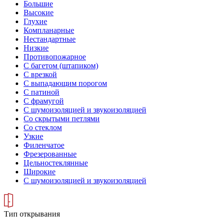
Большие
Высокие
Глухие
Компланарные
Нестандартные
Низкие
Противопожарное
С багетом (штапиком)
С врезкой
С выпадающим порогом
С патиной
С фрамугой
С шумоизоляцией и звукоизоляцией
Со скрытыми петлями
Со стеклом
Узкие
Филенчатое
Фрезерованные
Цельностеклянные
Широкие
С шумоизоляцией и звукоизоляцией
Тип открывания