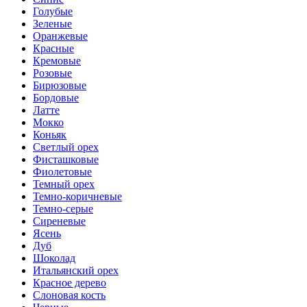
Голубые
Зеленые
Оранжевые
Красные
Кремовые
Розовые
Бирюзовые
Бордовые
Латте
Мокко
Коньяк
Светлый орех
Фисташковые
Фиолетовые
Темный орех
Темно-коричневые
Темно-серые
Сиреневые
Ясень
Дуб
Шоколад
Итальянский орех
Красное дерево
Слоновая кость