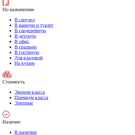
По назначению
В санузел
В ванную и туалет
В гардеробную
В детскую
В офис
В спальню
В гостиную
Для кладовой
На кухню
Стоимость
Эконом класса
Премиум класса
Элитные
Наличие
В наличии