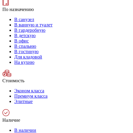
По назначению
В санузел
В ванную и туалет
В гардеробную
В детскую
В офис
В спальню
В гостиную
Для кладовой
На кухню
Стоимость
Эконом класса
Премиум класса
Элитные
Наличие
В наличии