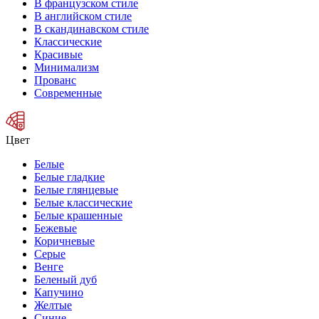
В французском стиле
В английском стиле
В скандинавском стиле
Классические
Красивые
Минимализм
Прованс
Современные
Цвет
Белые
Белые гладкие
Белые глянцевые
Белые классические
Белые крашенные
Бежевые
Коричневые
Серые
Венге
Беленый дуб
Капучино
Желтые
Синие