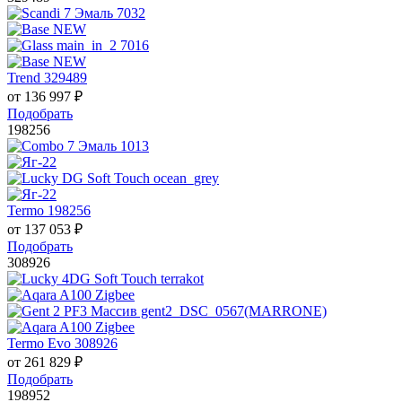
Trend 329489
от
136 997
₽
Подобрать
198256
Termo 198256
от
137 053
₽
Подобрать
308926
Termo Evo 308926
от
261 829
₽
Подобрать
198952