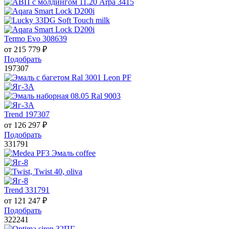
Termo Evo 308639
от
215 779
₽
Подобрать
197307
Trend 197307
от
126 297
₽
Подобрать
331791
Trend 331791
от
121 247
₽
Подобрать
322241