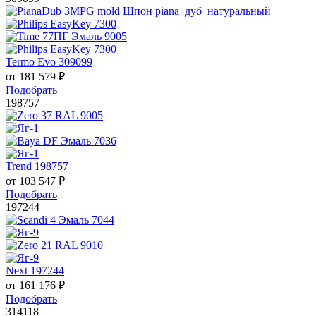
Termo Evo 309099
от
181 579
₽
Подобрать
198757
Trend 198757
от
103 547
₽
Подобрать
197244
Next 197244
от
161 176
₽
Подобрать
314118