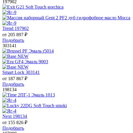
197902
Trend 197902
от
205 897
₽
Подобрать
303141
Smart Lock 303141
от
187 867
₽
Подобрать
198134
Next 198134
от
155 826
₽
Подобрать