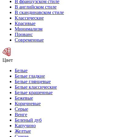
В французском стиле
В английском стиле
В скандинавском стиле
Классические
Красивые
Минимализм
Прованс
Современные
Цвет
Белые
Белые гладкие
Белые глянцевые
Белые классические
Белые крашенные
Бежевые
Коричневые
Серые
Венге
Беленый дуб
Капучино
Желтые
Синие