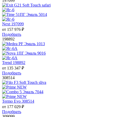
197099
Next 197099
от
157 976
₽
Подобрать
198892
Trend 198892
от
135 347
₽
Подобрать
308514
Termo Evo 308514
от
177 029
₽
Подобрать
309099