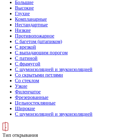
Большие
Высокие
Глухие
Компланарные
Нестандартные
Низкие
Противопожарное
С багетом (штапиком)
С врезкой
С выпадающим порогом
С патиной
С фрамугой
С шумоизоляцией и звукоизоляцией
Со скрытыми петлями
Со стеклом
Узкие
Филенчатое
Фрезерованные
Цельностеклянные
Широкие
С шумоизоляцией и звукоизоляцией
Тип открывания