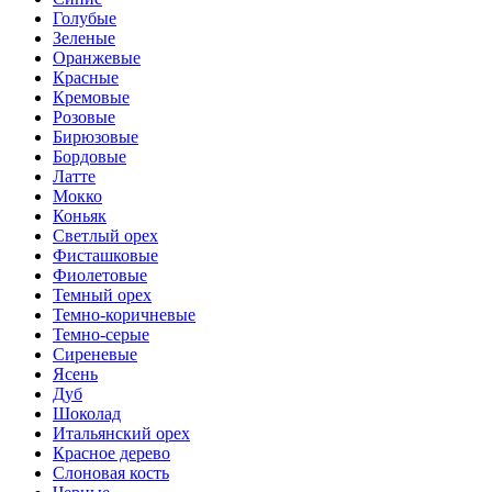
Голубые
Зеленые
Оранжевые
Красные
Кремовые
Розовые
Бирюзовые
Бордовые
Латте
Мокко
Коньяк
Светлый орех
Фисташковые
Фиолетовые
Темный орех
Темно-коричневые
Темно-серые
Сиреневые
Ясень
Дуб
Шоколад
Итальянский орех
Красное дерево
Слоновая кость