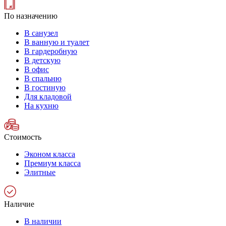
По назначению
В санузел
В ванную и туалет
В гардеробную
В детскую
В офис
В спальню
В гостиную
Для кладовой
На кухню
Стоимость
Эконом класса
Премиум класса
Элитные
Наличие
В наличии