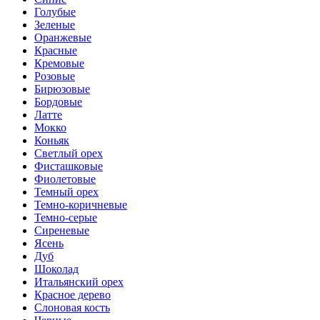
Голубые
Зеленые
Оранжевые
Красные
Кремовые
Розовые
Бирюзовые
Бордовые
Латте
Мокко
Коньяк
Светлый орех
Фисташковые
Фиолетовые
Темный орех
Темно-коричневые
Темно-серые
Сиреневые
Ясень
Дуб
Шоколад
Итальянский орех
Красное дерево
Слоновая кость