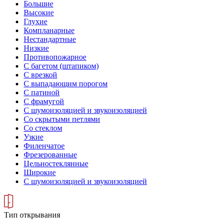
Большие
Высокие
Глухие
Компланарные
Нестандартные
Низкие
Противопожарное
С багетом (штапиком)
С врезкой
С выпадающим порогом
С патиной
С фрамугой
С шумоизоляцией и звукоизоляцией
Со скрытыми петлями
Со стеклом
Узкие
Филенчатое
Фрезерованные
Цельностеклянные
Широкие
С шумоизоляцией и звукоизоляцией
Тип открывания