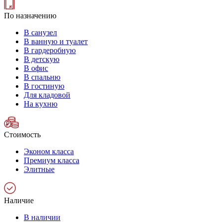
По назначению
В санузел
В ванную и туалет
В гардеробную
В детскую
В офис
В спальню
В гостиную
Для кладовой
На кухню
Стоимость
Эконом класса
Премиум класса
Элитные
Наличие
В наличии