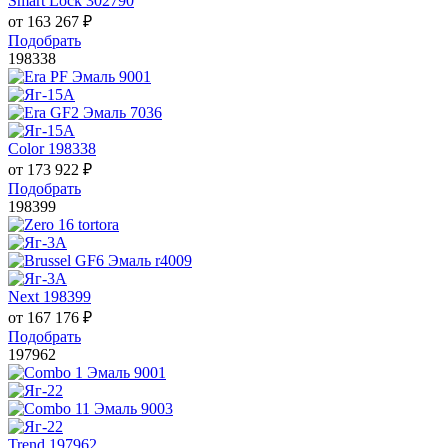
Smart Lock 302790
от
163 267
₽
Подобрать
198338
Color 198338
от
173 922
₽
Подобрать
198399
Next 198399
от
167 176
₽
Подобрать
197962
Trend 197962