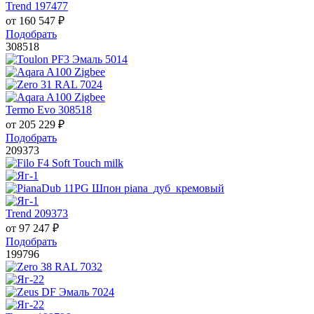
Trend 197477
от
160 547
₽
Подобрать
308518
Termo Evo 308518
от
205 229
₽
Подобрать
209373
Trend 209373
от
97 247
₽
Подобрать
199796