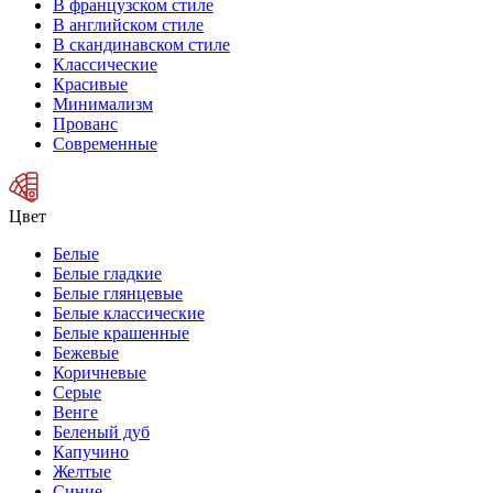
В французском стиле
В английском стиле
В скандинавском стиле
Классические
Красивые
Минимализм
Прованс
Современные
Цвет
Белые
Белые гладкие
Белые глянцевые
Белые классические
Белые крашенные
Бежевые
Коричневые
Серые
Венге
Беленый дуб
Капучино
Желтые
Синие