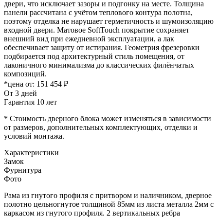
двери, что исключает зазоры и подгонку на месте. Толщина
панели рассчитана с учётом теплового контура полотна,
поэтому отделка не нарушает герметичность и шумоизоляцию
входной двери. Матовое SoftTouch покрытие сохраняет
внешний вид при ежедневной эксплуатации, а лак
обеспечивает защиту от истирания. Геометрия фрезеровки
подбирается под архитектурный стиль помещения, от
лаконичного минимализма до классических филёнчатых
композиций.
*цена от:
151 454 ₽
От 3 дней
Гарантия 10 лет
* Стоимость дверного блока может изменяться в зависимости
от размеров, дополнительных комплектующих, отделки и
условий монтажа.
Характеристики
Замок
Фурнитура
Фото
Рама из гнутого профиля с притвором и наличником, дверное
полотно цельногнутое толщиной 85мм из листа металла 2мм c
каркасом из гнутого профиля. 2 вертикальных ребра