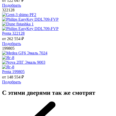
от
122 047
₽
Подобрать
322128
Penta 322128
от
262 554
₽
Подобрать
199805
Penta 199805
от
148 554
₽
Подобрать
С этими дверями так же смотрят