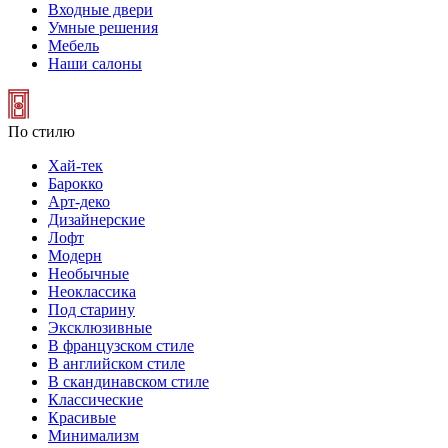
Входные двери
Умные решения
Мебель
Наши салоны
По стилю
Хай-тек
Барокко
Арт-деко
Дизайнерские
Лофт
Модерн
Необычные
Неоклассика
Под старину
Эксклюзивные
В французском стиле
В английском стиле
В скандинавском стиле
Классические
Красивые
Минимализм