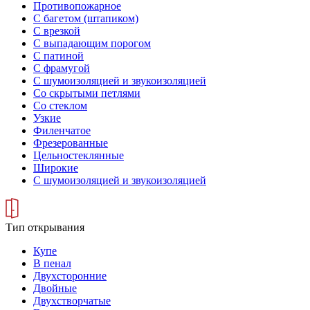
Противопожарное
С багетом (штапиком)
С врезкой
С выпадающим порогом
С патиной
С фрамугой
С шумоизоляцией и звукоизоляцией
Со скрытыми петлями
Со стеклом
Узкие
Филенчатое
Фрезерованные
Цельностеклянные
Широкие
С шумоизоляцией и звукоизоляцией
Тип открывания
Купе
В пенал
Двухсторонние
Двойные
Двухстворчатые