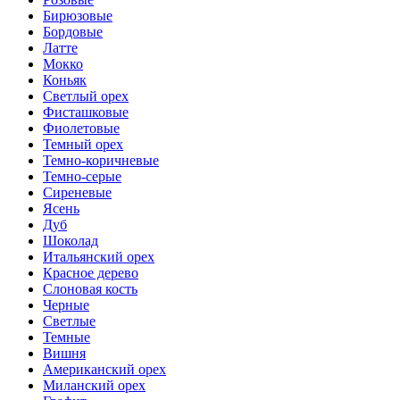
Бирюзовые
Бордовые
Латте
Мокко
Коньяк
Светлый орех
Фисташковые
Фиолетовые
Темный орех
Темно-коричневые
Темно-серые
Сиреневые
Ясень
Дуб
Шоколад
Итальянский орех
Красное дерево
Слоновая кость
Черные
Светлые
Темные
Вишня
Американский орех
Миланский орех