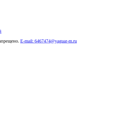
й
запрещено.
E-mail: 6467474@yaguar-m.ru