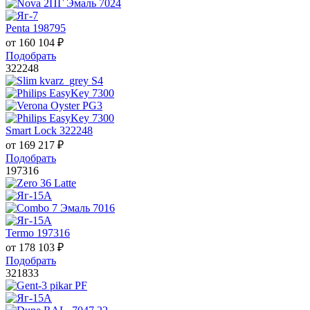
Penta 198795
от
160 104
₽
Подобрать
322248
Smart Lock 322248
от
169 217
₽
Подобрать
197316
Termo 197316
от
178 103
₽
Подобрать
321833