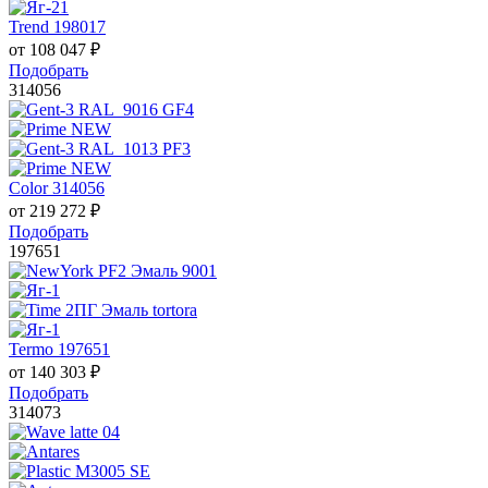
Trend 198017
от
108 047
₽
Подобрать
314056
Color 314056
от
219 272
₽
Подобрать
197651
Termo 197651
от
140 303
₽
Подобрать
314073