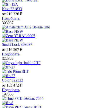
Next 321833
от
210 326
₽
Подобрать
303087
Smart Lock 303087
от
216 567
₽
Подобрать
322322
Color 322322
от
153 472
₽
Подобрать
197565