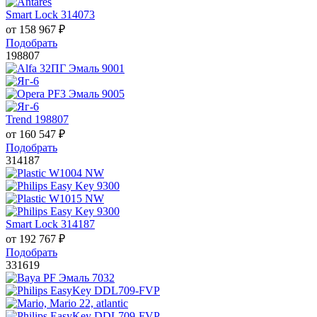
Smart Lock 314073
от
158 967
₽
Подобрать
198807
Trend 198807
от
160 547
₽
Подобрать
314187
Smart Lock 314187
от
192 767
₽
Подобрать
331619