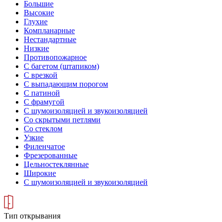
Большие
Высокие
Глухие
Компланарные
Нестандартные
Низкие
Противопожарное
С багетом (штапиком)
С врезкой
С выпадающим порогом
С патиной
С фрамугой
С шумоизоляцией и звукоизоляцией
Со скрытыми петлями
Со стеклом
Узкие
Филенчатое
Фрезерованные
Цельностеклянные
Широкие
С шумоизоляцией и звукоизоляцией
Тип открывания