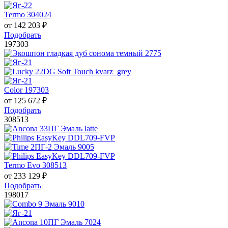
Termo 304024
от
142 203
₽
Подобрать
197303
Color 197303
от
125 672
₽
Подобрать
308513
Termo Evo 308513
от
233 129
₽
Подобрать
198017