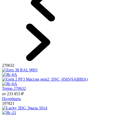
270632
Termo 270632
от
233 853
₽
Подобрать
197821