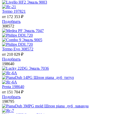
Termo 197821
от
172 353
₽
Подобрать
308572
Termo Evo 308572
от
210 029
₽
Подобрать
198640
Penta 198640
от
151 704
₽
Подобрать
198795