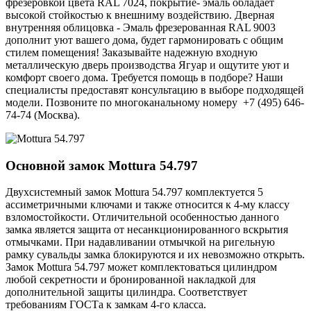
фрезеровкой цвета RAL 7024, покрытие- эмаль обладает
высокой стойкостью к внешниму воздействию. Дверная
внутренняя облицовка - Эмаль фрезерованная RAL 9003
дополнит уют вашего дома, будет гармонировать с общим
стилем помещения! Заказывайте надежную входную
металлическую дверь производства Ягуар и ощутите уют и
комфорт своего дома. Требуется помощь в подборе? Наши
специалисты предоставят консультацию в выборе подходящей
модели. Позвоните по многоканальному номеру +7 (495) 646-
74-74 (Москва).
Основной замок
Mottura 54.797
Двухсистемный замок Mottura 54.797 комплектуется 5
ассиметричными ключами и также относится к 4-му классу
взломостойкости. Отличительной особенностью данного
замка является защита от несанкционированного вскрытия
отмычками. При надавливании отмычкой на ригельную
рамку сувальды замка блокируются и их невозможно открыть.
Замок Mottura 54.797 может комплектоваться цилиндром
любой секретности и бронированной накладкой для
дополнительной защиты цилиндра. Соответствует
требованиям ГОСТа к замкам 4-го класса.