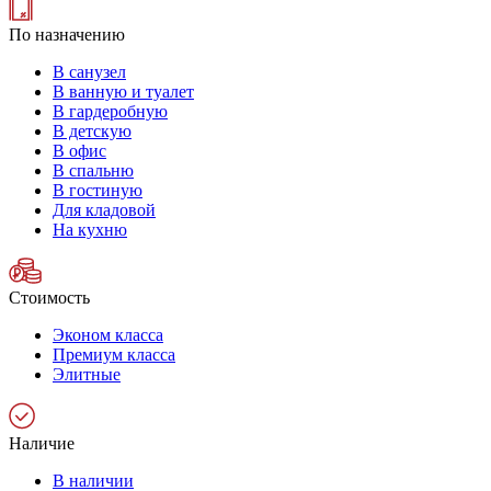
По назначению
В санузел
В ванную и туалет
В гардеробную
В детскую
В офис
В спальню
В гостиную
Для кладовой
На кухню
Стоимость
Эконом класса
Премиум класса
Элитные
Наличие
В наличии