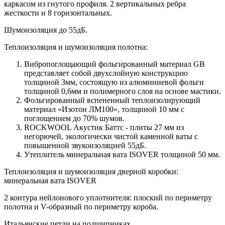
каркасом из гнутого профиля. 2 вертикальных ребра
жесткости и 8 горизонтальных.
Шумоизоляция до 55дБ.
Теплоизоляция и шумоизоляция полотна:
Вибропоглощающий фольгированный материал GB
представляет собой двухслойную конструкцию
толщиной 3мм, состоящую из алюминиевой фольги
толщиной 0,6мм и полимерного слоя на основе мастики.
Фольгированный вспененный теплоизолирующий
материал «Изотон ЛМ100», толщиной 10 мм с
поглощением до 70% шумов.
ROCKWOOL Акустик Баттс - плиты 27 мм из
негорючей, экологически чистой каменной ваты с
повышенной звукоизоляцией 55дБ.
Утеплитель минеральная вата ISOVER толщиной 50 мм.
Теплоизоляция и шумоизоляция дверной коробки:
минеральная вата ISOVER
2 контура нейлонового уплотнителя: плоский по периметру
полотна и V-образный по периметру короба.
Итальянские петли на подшипниках.