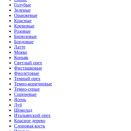
Голубые
Зеленые
Оранжевые
Красные
Кремовые
Розовые
Бирюзовые
Бордовые
Латте
Мокко
Коньяк
Светлый орех
Фисташковые
Фиолетовые
Темный орех
Темно-коричневые
Темно-серые
Сиреневые
Ясень
Дуб
Шоколад
Итальянский орех
Красное дерево
Слоновая кость