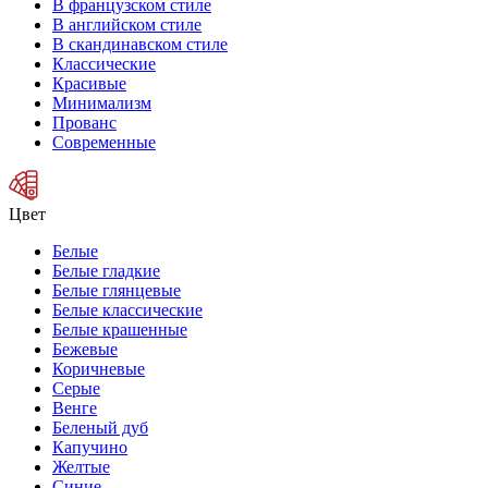
В французском стиле
В английском стиле
В скандинавском стиле
Классические
Красивые
Минимализм
Прованс
Современные
Цвет
Белые
Белые гладкие
Белые глянцевые
Белые классические
Белые крашенные
Бежевые
Коричневые
Серые
Венге
Беленый дуб
Капучино
Желтые
Синие