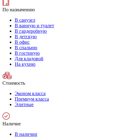
По назначению
В санузел
В ванную и туалет
В гардеробную
В детскую
В офис
В спальню
В гостиную
Для кладовой
На кухню
Стоимость
Эконом класса
Премиум класса
Элитные
Наличие
В наличии