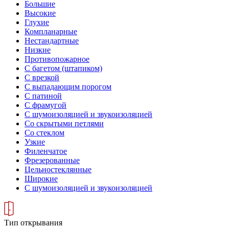
Большие
Высокие
Глухие
Компланарные
Нестандартные
Низкие
Противопожарное
С багетом (штапиком)
С врезкой
С выпадающим порогом
С патиной
С фрамугой
С шумоизоляцией и звукоизоляцией
Со скрытыми петлями
Со стеклом
Узкие
Филенчатое
Фрезерованные
Цельностеклянные
Широкие
С шумоизоляцией и звукоизоляцией
Тип открывания