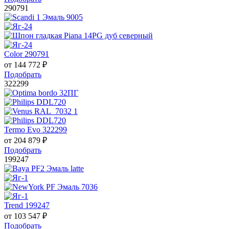
290791
Color 290791
от
144 772
₽
Подобрать
322299
Termo Evo 322299
от
204 879
₽
Подобрать
199247
Trend 199247
от
103 547
₽
Подобрать