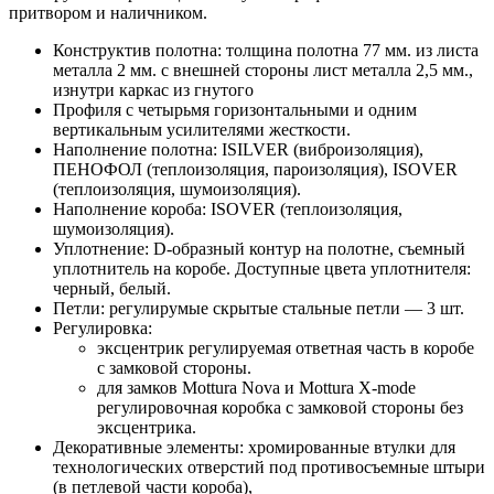
притвором и наличником.
Конструктив полотна: толщина полотна 77 мм. из листа
металла 2 мм. с внешней стороны лист металла 2,5 мм.,
изнутри каркас из гнутого
Профиля с четырьмя горизонтальными и одним
вертикальным усилителями жесткости.
Наполнение полотна: ISILVER (виброизоляция),
ПЕНОФОЛ (теплоизоляция, пароизоляция), ISOVER
(теплоизоляция, шумоизоляция).
Наполнение короба: ISOVER (теплоизоляция,
шумоизоляция).
Уплотнение: D-образный контур на полотне, съемный
уплотнитель на коробе. Доступные цвета уплотнителя:
черный, белый.
Петли: регулирумые скрытые стальные петли — 3 шт.
Регулировка:
эксцентрик регулируемая ответная часть в коробе
с замковой стороны.
для замков Mottura Nova и Mottura X-mode
регулировочная коробка с замковой стороны без
эксцентрика.
Декоративные элементы: хромированные втулки для
технологических отверстий под противосъемные штыри
(в петлевой части короба),