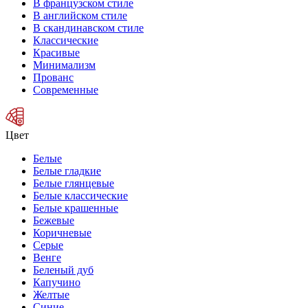
В французском стиле
В английском стиле
В скандинавском стиле
Классические
Красивые
Минимализм
Прованс
Современные
Цвет
Белые
Белые гладкие
Белые глянцевые
Белые классические
Белые крашенные
Бежевые
Коричневые
Серые
Венге
Беленый дуб
Капучино
Желтые
Синие