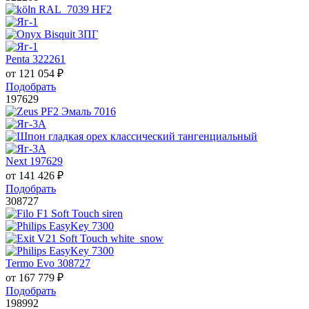
Penta 322261
от
121 054
₽
Подобрать
197629
Next 197629
от
141 426
₽
Подобрать
308727
Termo Evo 308727
от
167 779
₽
Подобрать
198992