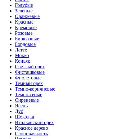
Голубые
Зеленые
Оранжевые
Красные
Кремовые
Розовые
Бирюзовые
Бордовые
Латте
Мокко
Коньяк
Светлый орех
Фисташковые
Фиолетовые
Темный орех
Темно-коричневые
Темно-серые
Сиреневые
Ясень
Дуб
Шоколад
Итальянский орех
Красное дерево
Слоновая кость