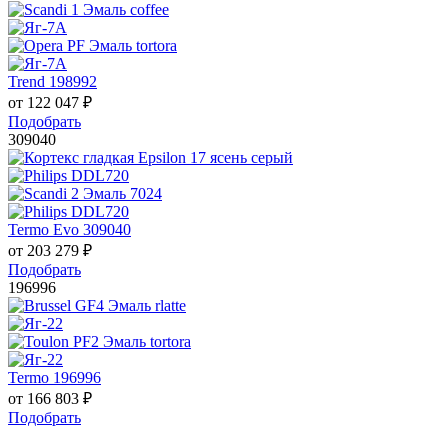
Trend 198992
от
122 047
₽
Подобрать
309040
Termo Evo 309040
от
203 279
₽
Подобрать
196996
Termo 196996
от
166 803
₽
Подобрать