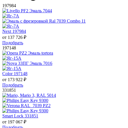
197984
Next 197984
от
137 726
₽
Подобрать
197148
Color 197148
от
173 922
₽
Подобрать
331851
Smart Lock 331851
от
197 067
₽
Подобрать