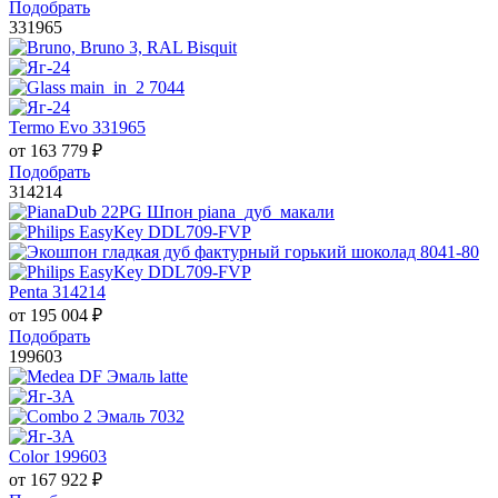
Подобрать
331965
Termo Evo 331965
от
163 779
₽
Подобрать
314214
Penta 314214
от
195 004
₽
Подобрать
199603
Color 199603
от
167 922
₽