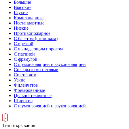
Большие
Высокие
Глухие
Компланарные
Нестандартные
Низкие
Противопожарное
С багетом (штапиком)
С врезкой
С выпадающим порогом
С патиной
С фрамугой
С шумоизоляцией и звукоизоляцией
Со скрытыми петлями
Со стеклом
Узкие
Филенчатое
Фрезерованные
Цельностеклянные
Широкие
С шумоизоляцией и звукоизоляцией
Тип открывания