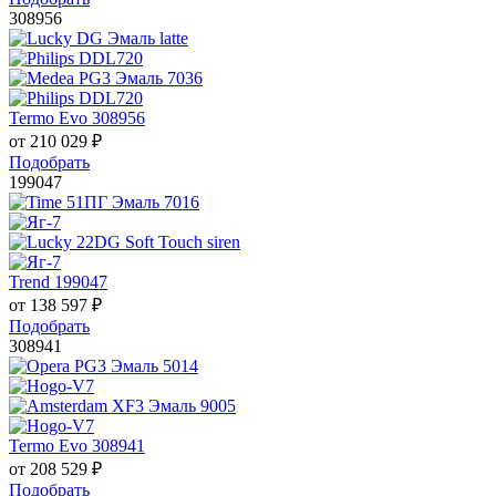
308956
Termo Evo 308956
от
210 029
₽
Подобрать
199047
Trend 199047
от
138 597
₽
Подобрать
308941
Termo Evo 308941
от
208 529
₽
Подобрать