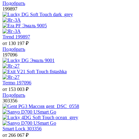
Подобрать
199897
Trend 199897
от
130 197
₽
Подобрать
197096
Termo 197096
от
153 003
₽
Подобрать
303356
Smart Lock 303356
от
266 067
₽