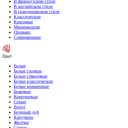
В французском стиле
В английском стиле
В скандинавском стиле
Классические
Красивые
Минимализм
Прованс
Современные
Цвет
Белые
Белые гладкие
Белые глянцевые
Белые классические
Белые крашенные
Бежевые
Коричневые
Серые
Венге
Беленый дуб
Капучино
Желтые
Синие