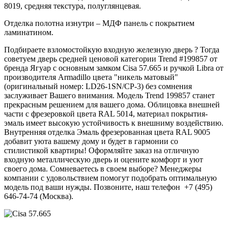
8019, средняя текстура, полуглянцевая.
Отделка полотна изнутри – МДФ панель с покрытием
ламинатином.
Подбираете взломостойкую входную железную дверь ? Тогда
советуем дверь средней ценовой категории Trend #199857 от
бренда Ягуар с основным замком Cisa 57.665 и ручкой Libra от
производителя Armadillo цвета "никель матовый"
(оригинальный номер: LD26-1SN/CP-3) без сомнения
заслуживает Вашего внимания. Модель Trend 199857 станет
прекрасным решением для вашего дома. Облицовка внешней
части с фрезеровкой цвета RAL 5014, материал покрытия-
эмаль имеет высокую устойчивость к внешниму воздействию.
Внутренняя отделка Эмаль фрезерованная цвета RAL 9005
добавит уюта вашему дому и будет в гармонии со
стилистикой квартиры! Оформляйте заказ на отличную
входную металлическую дверь и оцените комфорт и уют
своего дома. Сомневаетесь в своем выборе? Менеджеры
компании с удовольствием помогут подобрать оптимальную
модель под ваши нужды. Позвоните, наш телефон +7 (495)
646-74-74 (Москва).