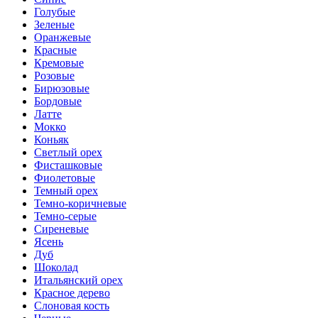
Голубые
Зеленые
Оранжевые
Красные
Кремовые
Розовые
Бирюзовые
Бордовые
Латте
Мокко
Коньяк
Светлый орех
Фисташковые
Фиолетовые
Темный орех
Темно-коричневые
Темно-серые
Сиреневые
Ясень
Дуб
Шоколад
Итальянский орех
Красное дерево
Слоновая кость