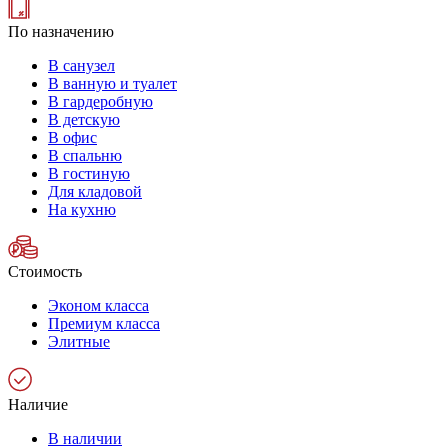
По назначению
В санузел
В ванную и туалет
В гардеробную
В детскую
В офис
В спальню
В гостиную
Для кладовой
На кухню
Стоимость
Эконом класса
Премиум класса
Элитные
Наличие
В наличии