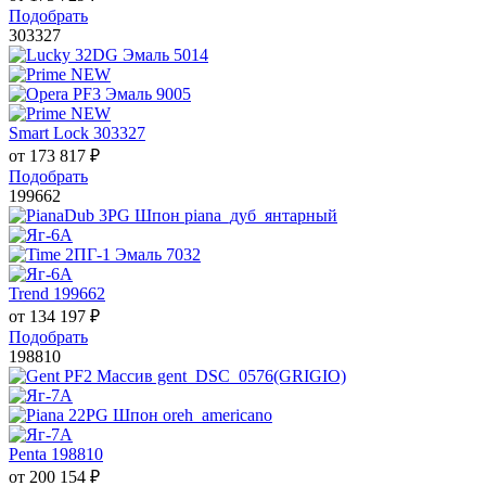
Подобрать
303327
Smart Lock 303327
от
173 817
₽
Подобрать
199662
Trend 199662
от
134 197
₽
Подобрать
198810
Penta 198810
от
200 154
₽