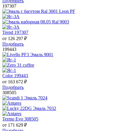
Подобрать
197307
Trend 197307
от
126 297
₽
Подобрать
199443
Color 199443
от
163 672
₽
Подобрать
308505
Termo Evo 308505
от
171 629
₽
Подобрать