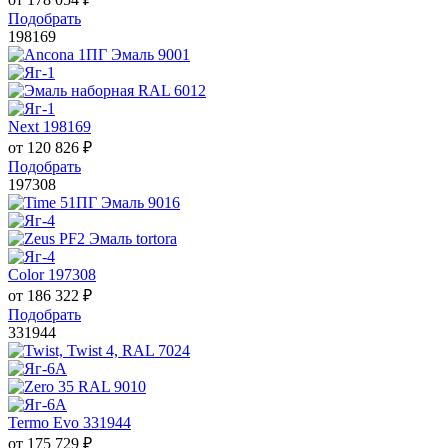
Подобрать
198169
Next 198169
от
120 826
₽
Подобрать
197308
Color 197308
от
186 322
₽
Подобрать
331944
Termo Evo 331944
от
175 729
₽