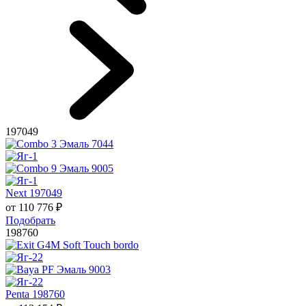
197049
Next 197049
от
110 776
₽
Подобрать
198760
Penta 198760