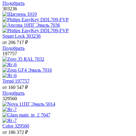
Подобрать
303236
Smart Lock 303236
от
206 717
₽
Подобрать
197757
Trend 197757
от
160 547
₽
Подобрать
329560
Color 329560
от
186 372
₽