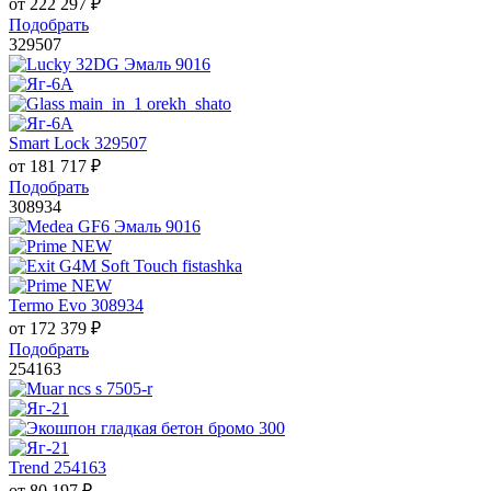
от
222 297
₽
Подобрать
329507
Smart Lock 329507
от
181 717
₽
Подобрать
308934
Termo Evo 308934
от
172 379
₽
Подобрать
254163
Trend 254163
от
80 197
₽