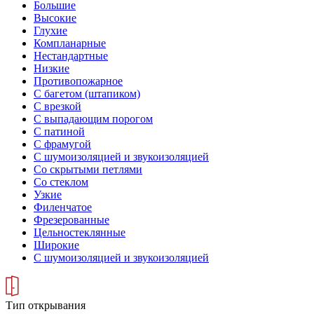
Большие
Высокие
Глухие
Компланарные
Нестандартные
Низкие
Противопожарное
С багетом (штапиком)
С врезкой
С выпадающим порогом
С патиной
С фрамугой
С шумоизоляцией и звукоизоляцией
Со скрытыми петлями
Со стеклом
Узкие
Филенчатое
Фрезерованные
Цельностеклянные
Широкие
С шумоизоляцией и звукоизоляцией
Тип открывания