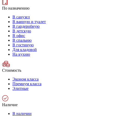
По назначению
В санузел
В ванную и туалет
В гардеробную
В детскую
В офис
В спальню
В гостиную
Для кладовой
На кухню
Стоимость
Эконом класса
Премиум класса
Элитные
Наличие
В наличии