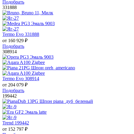
Подобрать
331888
Termo Evo 331888
от
160 929
₽
Подобрать
308914
Termo Evo 308914
от
204 079
₽
Подобрать
199442
Trend 199442
от
152 797
₽