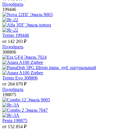
Подобрать
199446
Termo 199446
от
142 203
₽
Подобрать
308806
Termo Evo 308806
от
204 079
₽
Подобрать
198875
Penta 198875
от
152 854
₽