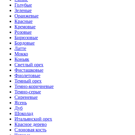
Голубые
Зеленые
Оранжевые
Красные
Кремовые
Розовые
Бирюзовые
Бордовые
Латте
Мокко
Коньяк
Светлый орех
Фисташковые
Фиолетовые
Темный орех
Темно-коричневые
Темно-серые
Сиреневые
Ясень
Дуб
Шоколад
Итальянский орех
Красное дерево
Слоновая кость