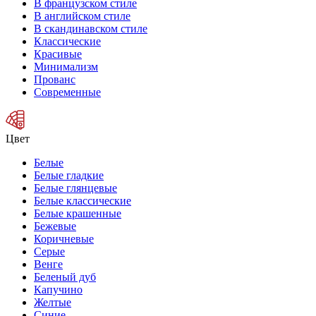
В французском стиле
В английском стиле
В скандинавском стиле
Классические
Красивые
Минимализм
Прованс
Современные
Цвет
Белые
Белые гладкие
Белые глянцевые
Белые классические
Белые крашенные
Бежевые
Коричневые
Серые
Венге
Беленый дуб
Капучино
Желтые
Синие