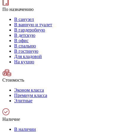
По назначению
В санузел
В ванную и туалет
В гардеробную
В детскую
В офис
В спальню
В гостиную
Для кладовой
На кухню
Стоимость
Эконом класса
Премиум класса
Элитные
Наличие
В наличии