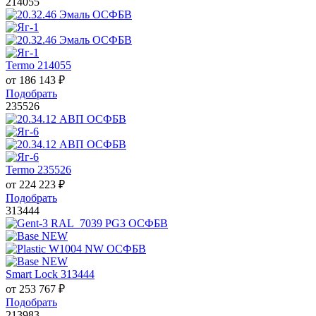
214055
Termo 214055
от
186 143
₽
Подобрать
235526
Termo 235526
от
224 223
₽
Подобрать
313444
Smart Lock 313444
от
253 767
₽
Подобрать
213983