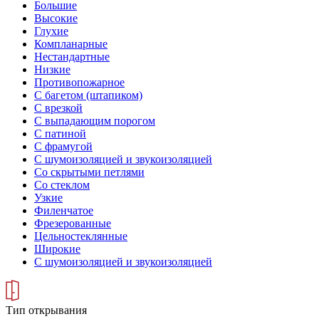
Большие
Высокие
Глухие
Компланарные
Нестандартные
Низкие
Противопожарное
С багетом (штапиком)
С врезкой
С выпадающим порогом
С патиной
С фрамугой
С шумоизоляцией и звукоизоляцией
Со скрытыми петлями
Со стеклом
Узкие
Филенчатое
Фрезерованные
Цельностеклянные
Широкие
С шумоизоляцией и звукоизоляцией
Тип открывания