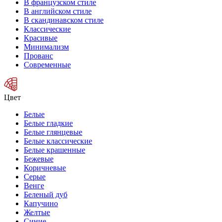
В французском стиле
В английском стиле
В скандинавском стиле
Классические
Красивые
Минимализм
Прованс
Современные
Цвет
Белые
Белые гладкие
Белые глянцевые
Белые классические
Белые крашенные
Бежевые
Коричневые
Серые
Венге
Беленый дуб
Капучино
Желтые
Синие