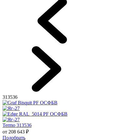
313536
Termo 313536
от
208 643
₽
Подобрать