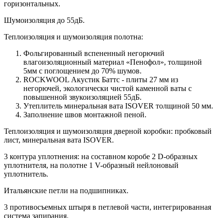
горизонтальных.
Шумоизоляция до 55дБ.
Теплоизоляция и шумоизоляция полотна:
Фольгированный вспененный негорючий
влагоизоляционный материал «Пенофол», толщиной
5мм с поглощением до 70% шумов.
ROCKWOOL Акустик Баттс - плиты 27 мм из
негорючей, экологически чистой каменной ваты с
повышенной звукоизоляцией 55дБ.
Утеплитель минеральная вата ISOVER толщиной 50 мм.
Заполнение швов монтажной пеной.
Теплоизоляция и шумоизоляция дверной коробки: пробковый
лист, минеральная вата ISOVER.
3 контура уплотнения: на составном коробе 2 D-образных
уплотнителя, на полотне 1 V-образный нейлоновый
уплотнитель.
Итальянские петли на подшипниках.
3 противосъемных штыря в петлевой части, интегрированная
система запирания.