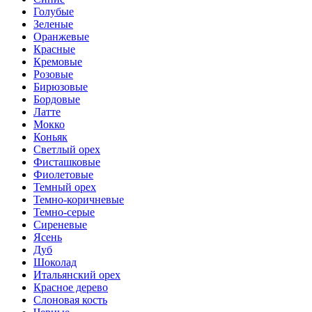
Голубые
Зеленые
Оранжевые
Красные
Кремовые
Розовые
Бирюзовые
Бордовые
Латте
Мокко
Коньяк
Светлый орех
Фисташковые
Фиолетовые
Темный орех
Темно-коричневые
Темно-серые
Сиреневые
Ясень
Дуб
Шоколад
Итальянский орех
Красное дерево
Слоновая кость