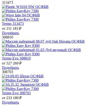
313473
Termo 313473
от
211 183
₽
Подобрать
308810
Termo Evo 308810
от
527 269
₽
Подобрать
308703
Termo Evo 308703
от
233 189
₽
Подобрать