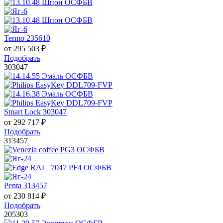
Termo 235610
от
295 503
₽
Подобрать
303047
Smart Lock 303047
от
292 717
₽
Подобрать
313457
Penta 313457
от
230 814
₽
Подобрать
205303