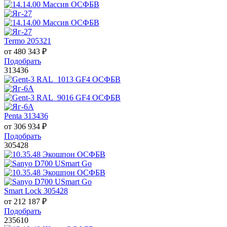
Termo 205321
от
480 343
₽
Подобрать
313436
Penta 313436
от
306 934
₽
Подобрать
305428
Smart Lock 305428
от
212 187
₽
Подобрать
235610