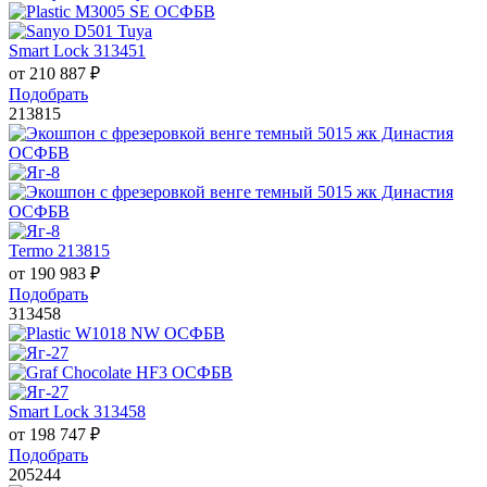
Smart Lock 313451
от
210 887
₽
Подобрать
213815
Termo 213815
от
190 983
₽
Подобрать
313458
Smart Lock 313458
от
198 747
₽
Подобрать
205244