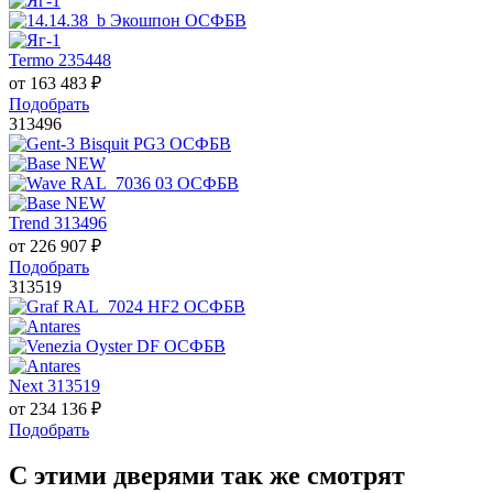
Termo 235448
от
163 483
₽
Подобрать
313496
Trend 313496
от
226 907
₽
Подобрать
313519
Next 313519
от
234 136
₽
Подобрать
С этими дверями так же смотрят