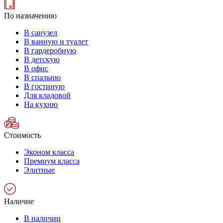
По назначению
В санузел
В ванную и туалет
В гардеробную
В детскую
В офис
В спальню
В гостиную
Для кладовой
На кухню
Стоимость
Эконом класса
Премиум класса
Элитные
Наличие
В наличии