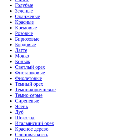
Голубые
Зеленые
Оранжевые
Красные
Кремовые
Розовые
Бирюзовые
Бордовые
Латте
Мокко
Коньяк
Светлый орех
Фисташковые
Фиолетовые
Темный орех
Темно-коричневые
Темно-серые
Сиреневые
Ясень
Дуб
Шоколад
Итальянский орех
Красное дерево
Слоновая кость