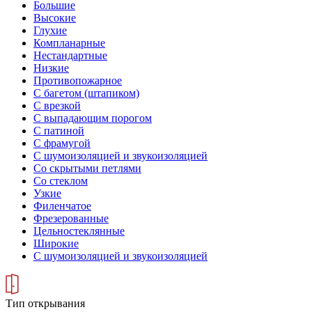
Большие
Высокие
Глухие
Компланарные
Нестандартные
Низкие
Противопожарное
С багетом (штапиком)
С врезкой
С выпадающим порогом
С патиной
С фрамугой
С шумоизоляцией и звукоизоляцией
Со скрытыми петлями
Со стеклом
Узкие
Филенчатое
Фрезерованные
Цельностеклянные
Широкие
С шумоизоляцией и звукоизоляцией
Тип открывания