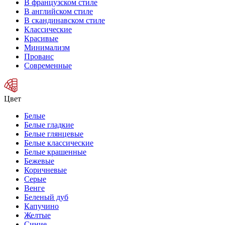
В французском стиле
В английском стиле
В скандинавском стиле
Классические
Красивые
Минимализм
Прованс
Современные
Цвет
Белые
Белые гладкие
Белые глянцевые
Белые классические
Белые крашенные
Бежевые
Коричневые
Серые
Венге
Беленый дуб
Капучино
Желтые
Синие