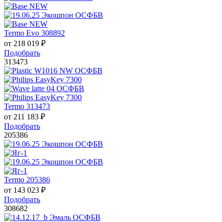
Termo Evo 308892
от
218 019
₽
Подобрать
313473
Termo 313473
от
211 183
₽
Подобрать
205386
Termo 205386
от
143 023
₽
Подобрать
308682