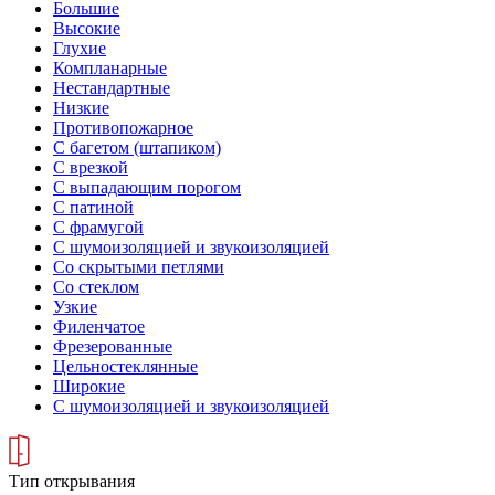
Большие
Высокие
Глухие
Компланарные
Нестандартные
Низкие
Противопожарное
С багетом (штапиком)
С врезкой
С выпадающим порогом
С патиной
С фрамугой
С шумоизоляцией и звукоизоляцией
Со скрытыми петлями
Со стеклом
Узкие
Филенчатое
Фрезерованные
Цельностеклянные
Широкие
С шумоизоляцией и звукоизоляцией
Тип открывания