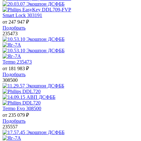
Smart Lock 303191
от
247 947
₽
Подобрать
235473
Termo 235473
от
181 983
₽
Подобрать
308500
Termo Evo 308500
от
235 079
₽
Подобрать
235557