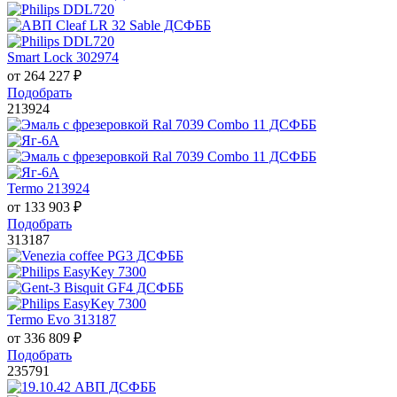
Smart Lock 302974
от
264 227
₽
Подобрать
213924
Termo 213924
от
133 903
₽
Подобрать
313187
Termo Evo 313187
от
336 809
₽
Подобрать
235791