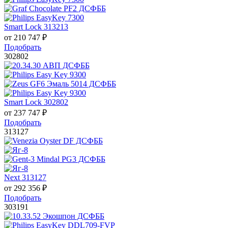
Smart Lock 313213
от
210 747
₽
Подобрать
302802
Smart Lock 302802
от
237 747
₽
Подобрать
313127
Next 313127
от
292 356
₽
Подобрать
303191