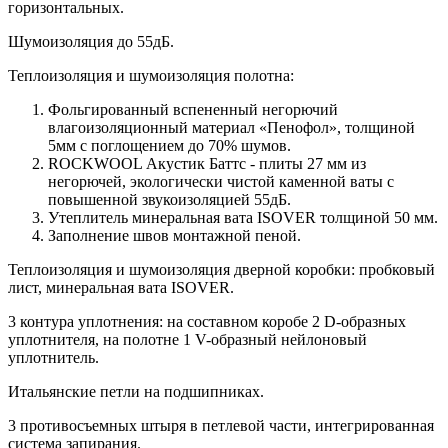
горизонтальных.
Шумоизоляция до 55дБ.
Теплоизоляция и шумоизоляция полотна:
Фольгированный вспененный негорючий
влагоизоляционный материал «Пенофол», толщиной
5мм с поглощением до 70% шумов.
ROCKWOOL Акустик Баттс - плиты 27 мм из
негорючей, экологически чистой каменной ваты с
повышенной звукоизоляцией 55дБ.
Утеплитель минеральная вата ISOVER толщиной 50 мм.
Заполнение швов монтажной пеной.
Теплоизоляция и шумоизоляция дверной коробки: пробковый
лист, минеральная вата ISOVER.
3 контура уплотнения: на составном коробе 2 D-образных
уплотнителя, на полотне 1 V-образный нейлоновый
уплотнитель.
Итальянские петли на подшипниках.
3 противосъемных штыря в петлевой части, интегрированная
система запирания.