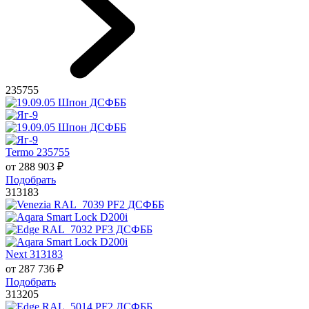
235755
Termo 235755
от
288 903
₽
Подобрать
313183
Next 313183
от
287 736
₽
Подобрать
313205