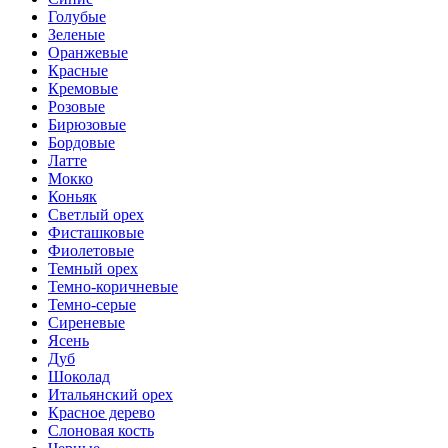
Голубые
Зеленые
Оранжевые
Красные
Кремовые
Розовые
Бирюзовые
Бордовые
Латте
Мокко
Коньяк
Светлый орех
Фисташковые
Фиолетовые
Темный орех
Темно-коричневые
Темно-серые
Сиреневые
Ясень
Дуб
Шоколад
Итальянский орех
Красное дерево
Слоновая кость