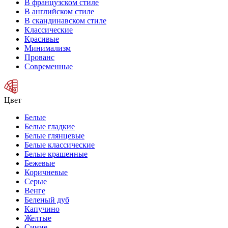
В французском стиле
В английском стиле
В скандинавском стиле
Классические
Красивые
Минимализм
Прованс
Современные
Цвет
Белые
Белые гладкие
Белые глянцевые
Белые классические
Белые крашенные
Бежевые
Коричневые
Серые
Венге
Беленый дуб
Капучино
Желтые
Синие