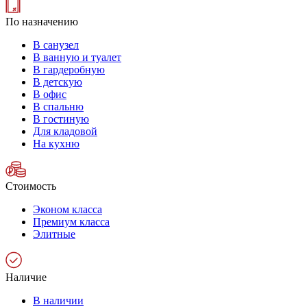
По назначению
В санузел
В ванную и туалет
В гардеробную
В детскую
В офис
В спальню
В гостиную
Для кладовой
На кухню
Стоимость
Эконом класса
Премиум класса
Элитные
Наличие
В наличии