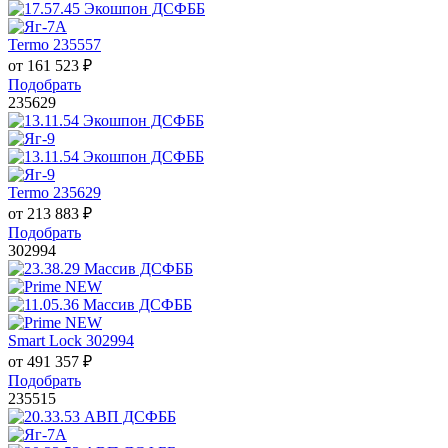
Termo 235557
от
161 523
₽
Подобрать
235629
Termo 235629
от
213 883
₽
Подобрать
302994
Smart Lock 302994
от
491 357
₽
Подобрать
235515