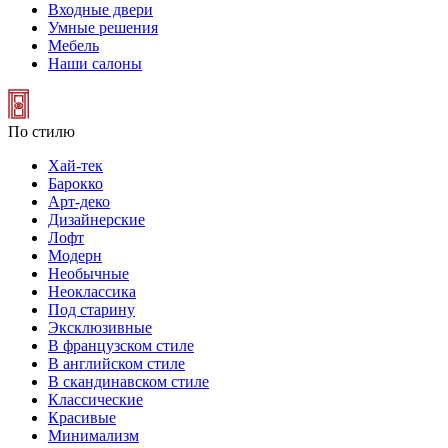
Входные двери
Умные решения
Мебель
Наши салоны
По стилю
Хай-тек
Барокко
Арт-деко
Дизайнерские
Лофт
Модерн
Необычные
Неоклассика
Под старину
Эксклюзивные
В французском стиле
В английском стиле
В скандинавском стиле
Классические
Красивые
Минимализм