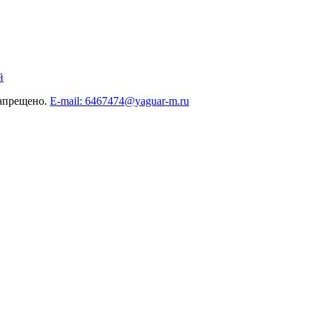
й
запрещено.
E-mail: 6467474@yaguar-m.ru