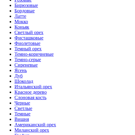
Бирюзовые
Бордовые
Латте
Мокко
Коньяк
Светлый орех
Фисташковые
Фиолетовые
Темный орех
Темно-коричневые
Темно-серые
Сиреневые
Ясень
Дуб
Шоколад
Итальянский орех
Красное дерево
Слоновая кость
Черные
Светлые
Темные
Вишня
Американский орех
Миланский орех