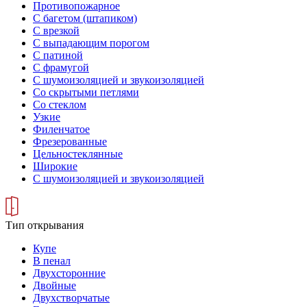
Противопожарное
С багетом (штапиком)
С врезкой
С выпадающим порогом
С патиной
С фрамугой
С шумоизоляцией и звукоизоляцией
Со скрытыми петлями
Со стеклом
Узкие
Филенчатое
Фрезерованные
Цельностеклянные
Широкие
С шумоизоляцией и звукоизоляцией
Тип открывания
Купе
В пенал
Двухсторонние
Двойные
Двухстворчатые