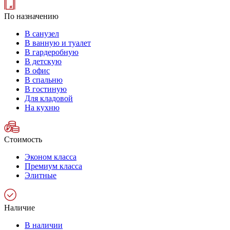
По назначению
В санузел
В ванную и туалет
В гардеробную
В детскую
В офис
В спальню
В гостиную
Для кладовой
На кухню
Стоимость
Эконом класса
Премиум класса
Элитные
Наличие
В наличии