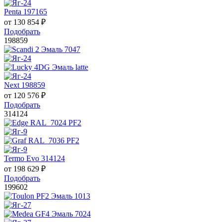
Penta 197165
от
130 854
₽
Подобрать
198859
Next 198859
от
120 576
₽
Подобрать
314124
Termo Evo 314124
от
198 629
₽
Подобрать
199602