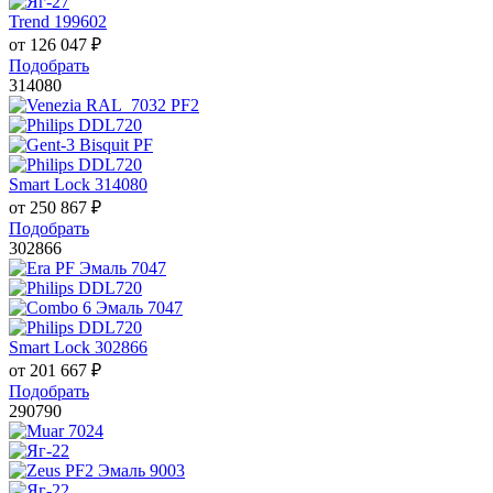
Trend 199602
от
126 047
₽
Подобрать
314080
Smart Lock 314080
от
250 867
₽
Подобрать
302866
Smart Lock 302866
от
201 667
₽
Подобрать
290790