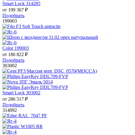
Smart Lock 314285
от
199 367
₽
Подобрать
199003
Color 199003
от
186 822
₽
Подобрать
303002
Smart Lock 303002
от
286 517
₽
Подобрать
314092