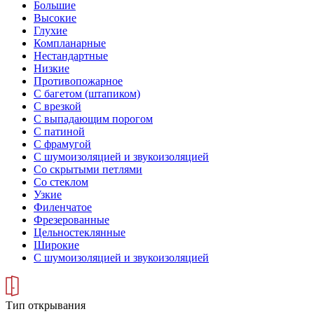
Большие
Высокие
Глухие
Компланарные
Нестандартные
Низкие
Противопожарное
С багетом (штапиком)
С врезкой
С выпадающим порогом
С патиной
С фрамугой
С шумоизоляцией и звукоизоляцией
Со скрытыми петлями
Со стеклом
Узкие
Филенчатое
Фрезерованные
Цельностеклянные
Широкие
С шумоизоляцией и звукоизоляцией
Тип открывания