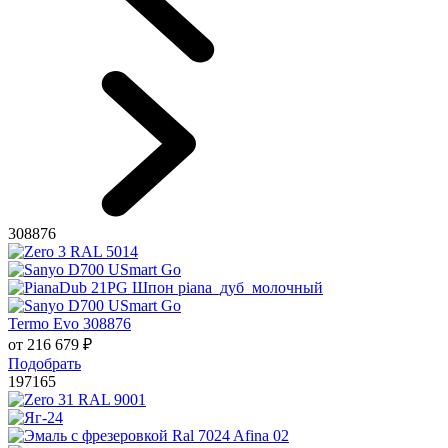
308876
Termo Evo 308876
от
216 679
₽
Подобрать
197165