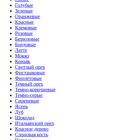
Голубые
Зеленые
Оранжевые
Красные
Кремовые
Розовые
Бирюзовые
Бордовые
Латте
Мокко
Коньяк
Светлый орех
Фисташковые
Фиолетовые
Темный орех
Темно-коричневые
Темно-серые
Сиреневые
Ясень
Дуб
Шоколад
Итальянский орех
Красное дерево
Слоновая кость