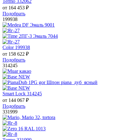
Termo 332062
от
164 453
₽
Подобрать
199938
Color 199938
от
158 622
₽
Подобрать
314245
Smart Lock 314245
от
144 067
₽
Подобрать
331999
Termo 331999