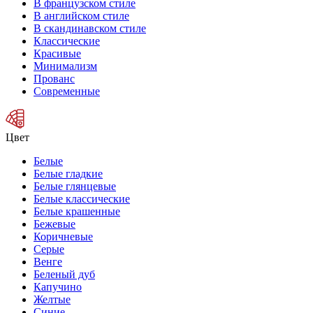
В французском стиле
В английском стиле
В скандинавском стиле
Классические
Красивые
Минимализм
Прованс
Современные
Цвет
Белые
Белые гладкие
Белые глянцевые
Белые классические
Белые крашенные
Бежевые
Коричневые
Серые
Венге
Беленый дуб
Капучино
Желтые
Синие