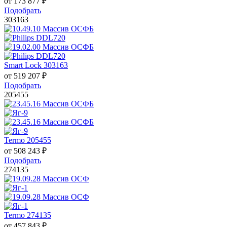
от
173 877
₽
Подобрать
303163
Smart Lock 303163
от
519 207
₽
Подобрать
205455
Termo 205455
от
508 243
₽
Подобрать
274135
Termo 274135
от
457 843
₽