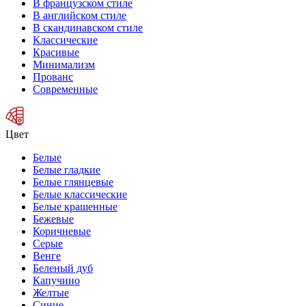
В французском стиле
В английском стиле
В скандинавском стиле
Классические
Красивые
Минимализм
Прованс
Современные
Цвет
Белые
Белые гладкие
Белые глянцевые
Белые классические
Белые крашенные
Бежевые
Коричневые
Серые
Венге
Беленый дуб
Капучино
Желтые
Синие