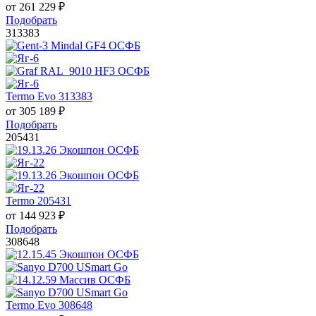
от
261 229
₽
Подобрать
313383
Termo Evo 313383
от
305 189
₽
Подобрать
205431
Termo 205431
от
144 923
₽
Подобрать
308648
Termo Evo 308648