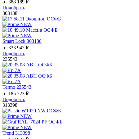
от
388 189
₽
Подобрать
303138
Smart Lock 303138
от
333 947
₽
Подобрать
235543
Termo 235543
от
185 723
₽
Подобрать
313398
Trend 313398