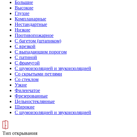
Большие
Высокие
Глухие
Компланарные
Нестандартные
Низкие
Противопожарное
С багетом (штапиком)
С врезкой
С выпадающим порогом
С патиной
С фрамугой
С шумоизоляцией и звукоизоляцией
Со скрытыми петлями
Со стеклом
Узкие
Филенчатое
Фрезерованные
Цельностеклянные
Широкие
С шумоизоляцией и звукоизоляцией
Тип открывания