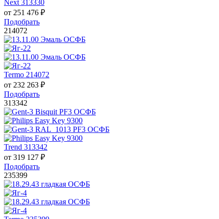
Next 313330
от
251 476
₽
Подобрать
214072
Termo 214072
от
232 263
₽
Подобрать
313342
Trend 313342
от
319 127
₽
Подобрать
235399