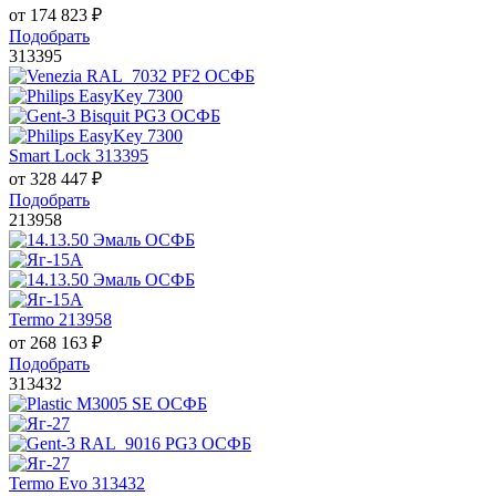
от
174 823
₽
Подобрать
313395
Smart Lock 313395
от
328 447
₽
Подобрать
213958
Termo 213958
от
268 163
₽
Подобрать
313432
Termo Evo 313432