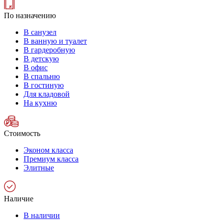
По назначению
В санузел
В ванную и туалет
В гардеробную
В детскую
В офис
В спальню
В гостиную
Для кладовой
На кухню
Стоимость
Эконом класса
Премиум класса
Элитные
Наличие
В наличии