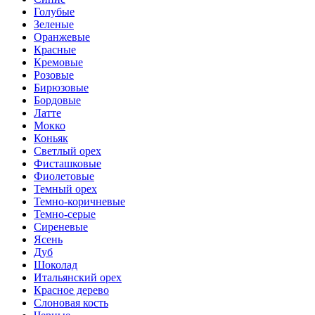
Голубые
Зеленые
Оранжевые
Красные
Кремовые
Розовые
Бирюзовые
Бордовые
Латте
Мокко
Коньяк
Светлый орех
Фисташковые
Фиолетовые
Темный орех
Темно-коричневые
Темно-серые
Сиреневые
Ясень
Дуб
Шоколад
Итальянский орех
Красное дерево
Слоновая кость