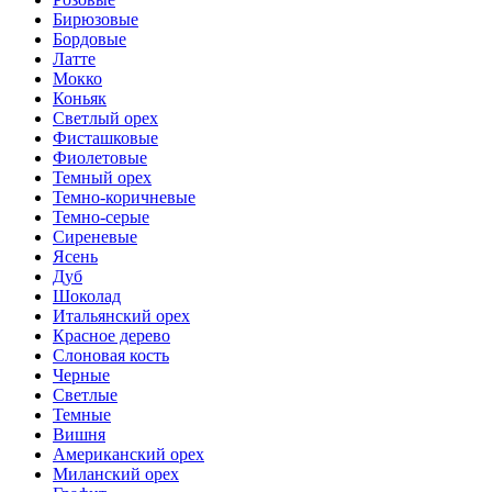
Бирюзовые
Бордовые
Латте
Мокко
Коньяк
Светлый орех
Фисташковые
Фиолетовые
Темный орех
Темно-коричневые
Темно-серые
Сиреневые
Ясень
Дуб
Шоколад
Итальянский орех
Красное дерево
Слоновая кость
Черные
Светлые
Темные
Вишня
Американский орех
Миланский орех