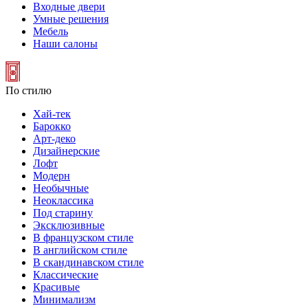
Входные двери
Умные решения
Мебель
Наши салоны
По стилю
Хай-тек
Барокко
Арт-деко
Дизайнерские
Лофт
Модерн
Необычные
Неоклассика
Под старину
Эксклюзивные
В французском стиле
В английском стиле
В скандинавском стиле
Классические
Красивые
Минимализм