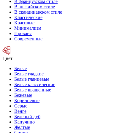
В французском стиле
В английском стиле
В скандинавском стиле
Классические
Красивые
Минимализм
Прованс
Современные
Цвет
Белые
Белые гладкие
Белые глянцевые
Белые классические
Белые крашенные
Бежевые
Коричневые
Серые
Венге
Беленый дуб
Капучино
Желтые
Синие