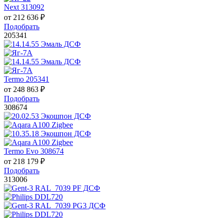
Next 313092
от
212 636
₽
Подобрать
205341
Termo 205341
от
248 863
₽
Подобрать
308674
Termo Evo 308674
от
218 179
₽
Подобрать
313006