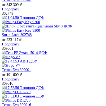
от
342 309
₽
Подобрать
302748
Smart Lock 302748
от
223 117
₽
Подобрать
309001
Termo Evo 309001
от
191 609
₽
Подобрать
309016
Termo Evo 309016