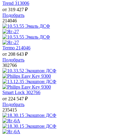
Trend 313006
от
319 427
₽
Подобрать
214046
Termo 214046
от
208 643
₽
Подобрать
302766
Smart Lock 302766
от
224 547
₽
Подобрать
235415