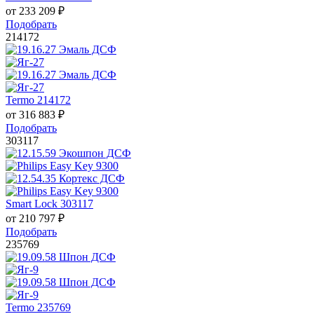
от
233 209
₽
Подобрать
214172
Termo 214172
от
316 883
₽
Подобрать
303117
Smart Lock 303117
от
210 797
₽
Подобрать
235769
Termo 235769