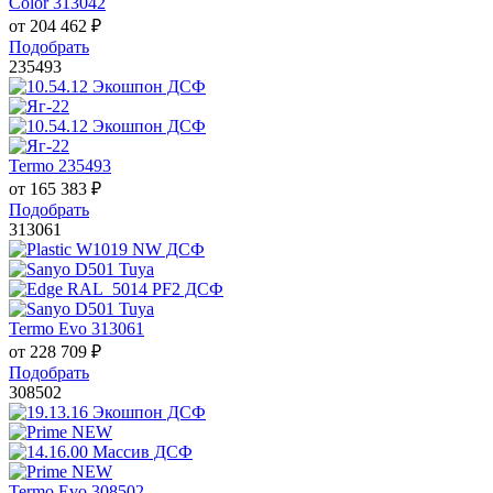
Color 313042
от
204 462
₽
Подобрать
235493
Termo 235493
от
165 383
₽
Подобрать
313061
Termo Evo 313061
от
228 709
₽
Подобрать
308502
Termo Evo 308502