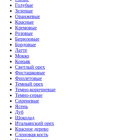
Голубые
Зеленые
Оранжевые
Красные
Кремовые
Розовые
Бирюзовые
Бордовые
Латте
Мокко
Коньяк
Светлый орех
Фисташковые
Фиолетовые
Темный орех
Темно-коричневые
Темно-серые
Сиреневые
Ясень
Дуб
Шоколад
Итальянский орех
Красное дерево
Слоновая кость