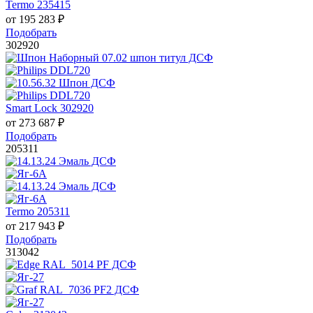
Termo 235415
от
195 283
₽
Подобрать
302920
Smart Lock 302920
от
273 687
₽
Подобрать
205311
Termo 205311
от
217 943
₽
Подобрать
313042