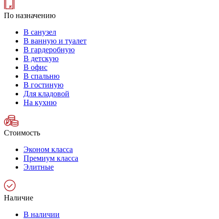
По назначению
В санузел
В ванную и туалет
В гардеробную
В детскую
В офис
В спальню
В гостиную
Для кладовой
На кухню
Стоимость
Эконом класса
Премиум класса
Элитные
Наличие
В наличии