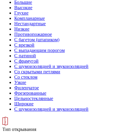
Большие
Высокие
Глухие
Компланарные
Нестандартные
Низкие
Противопожарное
С багетом (штапиком)
С врезкой
С выпадающим порогом
С патиной
С фрамугой
С шумоизоляцией и звукоизоляцией
Со скрытыми петлями
Со стеклом
Узкие
Филенчатое
Фрезерованные
Цельностеклянные
Широкие
С шумоизоляцией и звукоизоляцией
Тип открывания