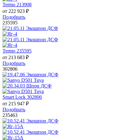
Termo 213908
от
222 923
₽
Подобрать
235595
Termo 235595
от
213 683
₽
Подобрать
302806
Smart Lock 302806
от
215 947
₽
Подобрать
235463