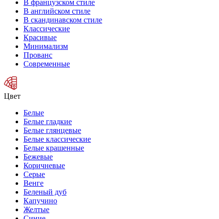
В французском стиле
В английском стиле
В скандинавском стиле
Классические
Красивые
Минимализм
Прованс
Современные
Цвет
Белые
Белые гладкие
Белые глянцевые
Белые классические
Белые крашенные
Бежевые
Коричневые
Серые
Венге
Беленый дуб
Капучино
Желтые
Синие