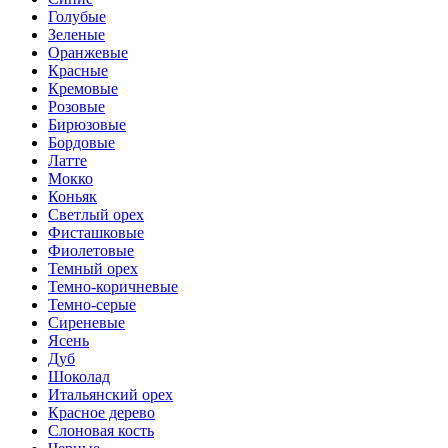
Голубые
Зеленые
Оранжевые
Красные
Кремовые
Розовые
Бирюзовые
Бордовые
Латте
Мокко
Коньяк
Светлый орех
Фисташковые
Фиолетовые
Темный орех
Темно-коричневые
Темно-серые
Сиреневые
Ясень
Дуб
Шоколад
Итальянский орех
Красное дерево
Слоновая кость