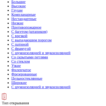
Большие
Высокие
Глухие
Компланарные
Нестандартные
Низкие
Противопожарное
С багетом (штапиком)
С врезкой
С выпадающим порогом
С патиной
С фрамугой
С шумоизоляцией и звукоизоляцией
Со скрытыми петлями
Со стеклом
Узкие
Филенчатое
Фрезерованные
Цельностеклянные
Широкие
С шумоизоляцией и звукоизоляцией
Тип открывания