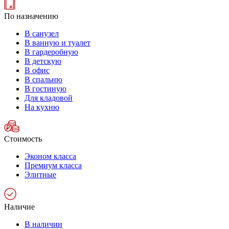
По назначению
В санузел
В ванную и туалет
В гардеробную
В детскую
В офис
В спальню
В гостиную
Для кладовой
На кухню
Стоимость
Эконом класса
Премиум класса
Элитные
Наличие
В наличии