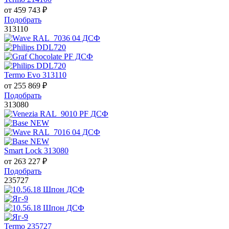
от
459 743
₽
Подобрать
313110
Termo Evo 313110
от
255 869
₽
Подобрать
313080
Smart Lock 313080
от
263 227
₽
Подобрать
235727
Termo 235727