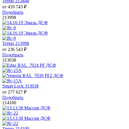
Termo 213848
от
459 743
₽
Подобрать
213998
Termo 213998
от
236 543
₽
Подобрать
313038
Smart Lock 313038
от
277 627
₽
Подобрать
214100
Termo 214100