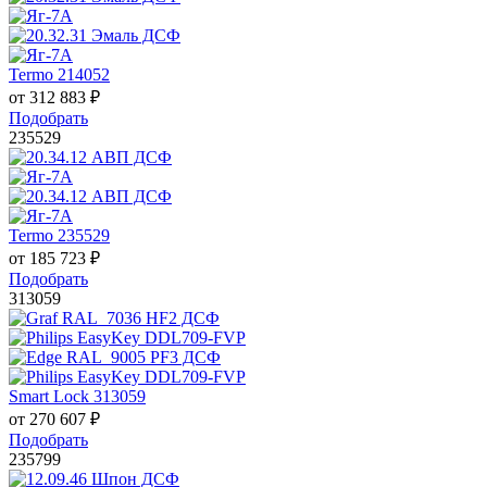
Termo 214052
от
312 883
₽
Подобрать
235529
Termo 235529
от
185 723
₽
Подобрать
313059
Smart Lock 313059
от
270 607
₽
Подобрать
235799