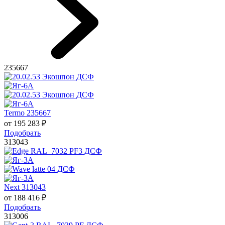
235667
Termo 235667
от
195 283
₽
Подобрать
313043
Next 313043
от
188 416
₽
Подобрать
313006