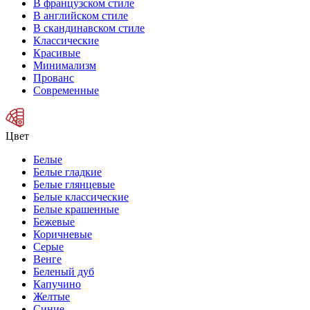
В французском стиле
В английском стиле
В скандинавском стиле
Классические
Красивые
Минимализм
Прованс
Современные
Цвет
Белые
Белые гладкие
Белые глянцевые
Белые классические
Белые крашенные
Бежевые
Коричневые
Серые
Венге
Беленый дуб
Капучино
Желтые
Синие