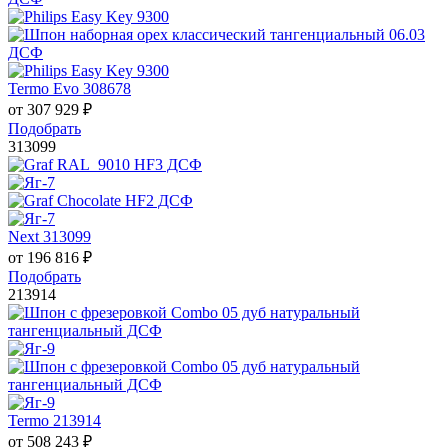
Termo Evo 308678
от
307 929
₽
Подобрать
313099
Next 313099
от
196 816
₽
Подобрать
213914
Termo 213914
от
508 243
₽