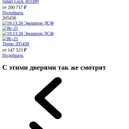
Smart Lock 303309
от
200 737
₽
Подобрать
205430
Termo 205430
от
147 523
₽
Подобрать
С этими дверями так же смотрят