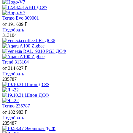
Termo Evo 309001
от
191 609
₽
Подобрать
313104
Trend 313104
от
314 627
₽
Подобрать
235787
Termo 235787
от
182 983
₽
Подобрать
235487