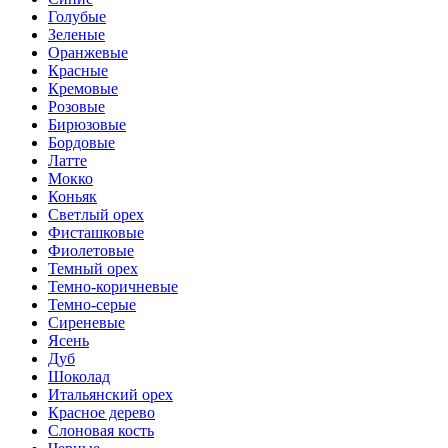
Голубые
Зеленые
Оранжевые
Красные
Кремовые
Розовые
Бирюзовые
Бордовые
Латте
Мокко
Коньяк
Светлый орех
Фисташковые
Фиолетовые
Темный орех
Темно-коричневые
Темно-серые
Сиреневые
Ясень
Дуб
Шоколад
Итальянский орех
Красное дерево
Слоновая кость