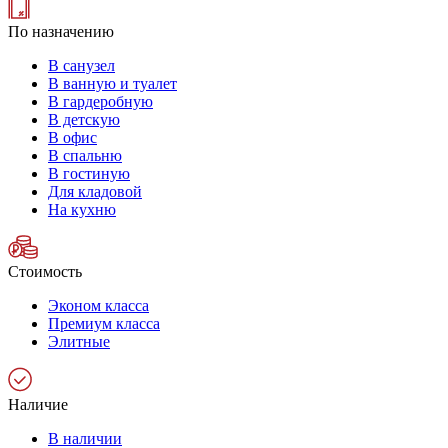
По назначению
В санузел
В ванную и туалет
В гардеробную
В детскую
В офис
В спальню
В гостиную
Для кладовой
На кухню
Стоимость
Эконом класса
Премиум класса
Элитные
Наличие
В наличии