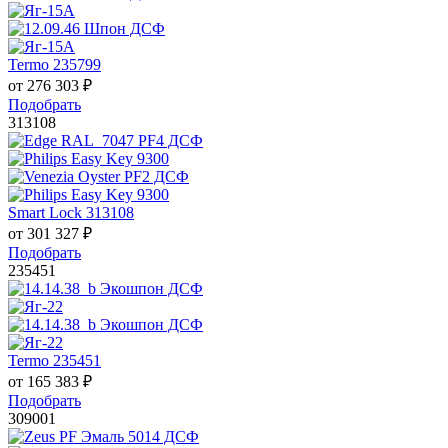
Termo 235799
от
276 303
₽
Подобрать
313108
Smart Lock 313108
от
301 327
₽
Подобрать
235451
Termo 235451
от
165 383
₽
Подобрать
309001