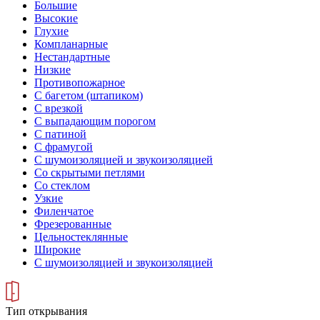
Большие
Высокие
Глухие
Компланарные
Нестандартные
Низкие
Противопожарное
С багетом (штапиком)
С врезкой
С выпадающим порогом
С патиной
С фрамугой
С шумоизоляцией и звукоизоляцией
Со скрытыми петлями
Со стеклом
Узкие
Филенчатое
Фрезерованные
Цельностеклянные
Широкие
С шумоизоляцией и звукоизоляцией
Тип открывания