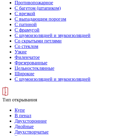
Противопожарное
С багетом (штапиком)
С врезкой
С выпадающим порогом
С патиной
С фрамугой
С шумоизоляцией и звукоизоляцией
Со скрытыми петлями
Со стеклом
Узкие
Филенчатое
Фрезерованные
Цельностеклянные
Широкие
С шумоизоляцией и звукоизоляцией
Тип открывания
Купе
В пенал
Двухсторонние
Двойные
Двухстворчатые