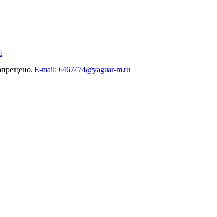
й
запрещено.
E-mail: 6467474@yaguar-m.ru