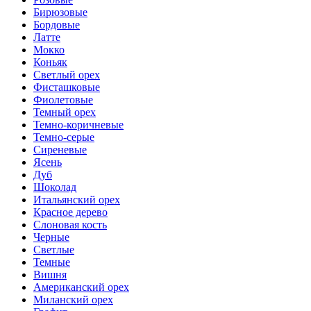
Бирюзовые
Бордовые
Латте
Мокко
Коньяк
Светлый орех
Фисташковые
Фиолетовые
Темный орех
Темно-коричневые
Темно-серые
Сиреневые
Ясень
Дуб
Шоколад
Итальянский орех
Красное дерево
Слоновая кость
Черные
Светлые
Темные
Вишня
Американский орех
Миланский орех