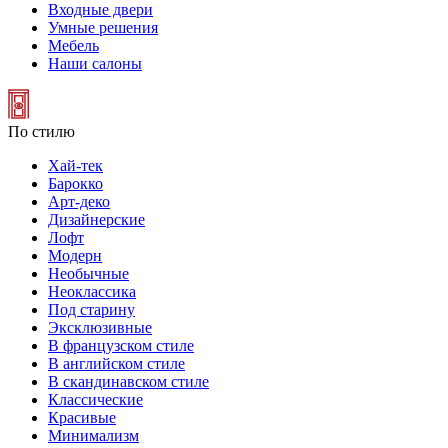
Входные двери
Умные решения
Мебель
Наши салоны
По стилю
Хай-тек
Барокко
Арт-деко
Дизайнерские
Лофт
Модерн
Необычные
Неоклассика
Под старину
Эксклюзивные
В французском стиле
В английском стиле
В скандинавском стиле
Классические
Красивые
Минимализм