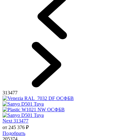
313477
Next 313477
от
245 376
₽
Подобрать
205374