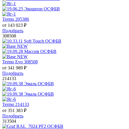
Termo 205386
от
143 023
₽
Подобрать
308508
Termo Evo 308508
от
341 989
₽
Подобрать
214133
Termo 214133
от
351 383
₽
Подобрать
313504