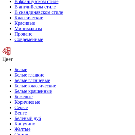
В французском стиле
В английском стиле
В скандинавском стиле
Классические
Красивые
Минимализм
Прованс
Современные
Цвет
Белые
Белые гладкие
Белые глянцевые
Белые классические
Белые крашенные
Бежевые
Коричневые
Серые
Венге
Беленый дуб
Капучино
Желтые
Синие