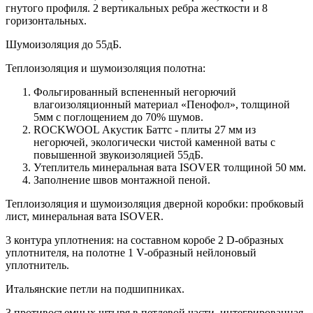
гнутого профиля. 2 вертикальных ребра жесткости и 8
горизонтальных.
Шумоизоляция до 55дБ.
Теплоизоляция и шумоизоляция полотна:
Фольгированный вспененный негорючий
влагоизоляционный материал «Пенофол», толщиной
5мм с поглощением до 70% шумов.
ROCKWOOL Акустик Баттс - плиты 27 мм из
негорючей, экологически чистой каменной ваты с
повышенной звукоизоляцией 55дБ.
Утеплитель минеральная вата ISOVER толщиной 50 мм.
Заполнение швов монтажной пеной.
Теплоизоляция и шумоизоляция дверной коробки: пробковый
лист, минеральная вата ISOVER.
3 контура уплотнения: на составном коробе 2 D-образных
уплотнителя, на полотне 1 V-образный нейлоновый
уплотнитель.
Итальянские петли на подшипниках.
3 противосъемных штыря в петлевой части, интегрированная