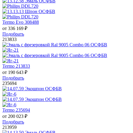
Termo Evo 308488
от
336 169
₽
Подобрать
213833
Termo 213833
от
190 643
₽
Подобрать
235694
Termo 235694
от
200 023
₽
Подобрать
213959