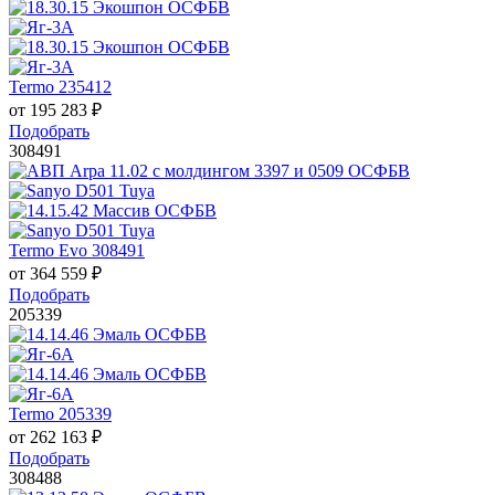
Termo 235412
от
195 283
₽
Подобрать
308491
Termo Evo 308491
от
364 559
₽
Подобрать
205339
Termo 205339
от
262 163
₽
Подобрать
308488