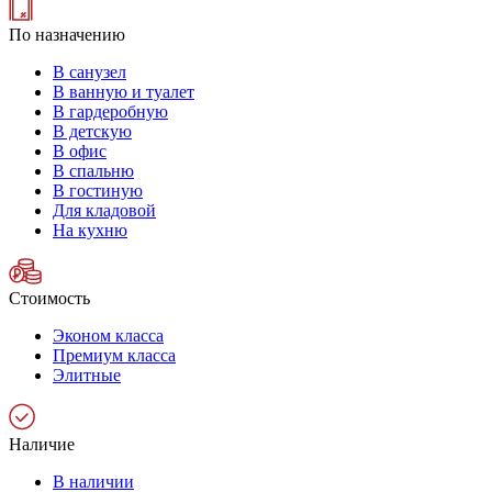
По назначению
В санузел
В ванную и туалет
В гардеробную
В детскую
В офис
В спальню
В гостиную
Для кладовой
На кухню
Стоимость
Эконом класса
Премиум класса
Элитные
Наличие
В наличии