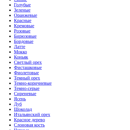
Голубые
Зеленые
Оранжевые
Красные
Кремовые
Розовые
Бирюзовые
Бордовые
Латте
Мокко
Коньяк
Светлый орех
Фисташковые
Фиолетовые
Темный орех
Темно-коричневые
Темно-серые
Сиреневые
Ясень
Дуб
Шоколад
Итальянский орех
Красное дерево
Слоновая кость