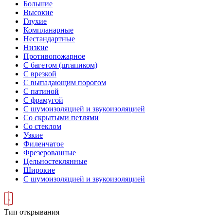
Большие
Высокие
Глухие
Компланарные
Нестандартные
Низкие
Противопожарное
С багетом (штапиком)
С врезкой
С выпадающим порогом
С патиной
С фрамугой
С шумоизоляцией и звукоизоляцией
Со скрытыми петлями
Со стеклом
Узкие
Филенчатое
Фрезерованные
Цельностеклянные
Широкие
С шумоизоляцией и звукоизоляцией
Тип открывания