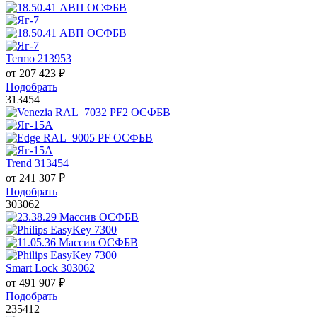
Termo 213953
от
207 423
₽
Подобрать
313454
Trend 313454
от
241 307
₽
Подобрать
303062
Smart Lock 303062
от
491 907
₽
Подобрать
235412