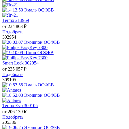
Termo 213959
от
234 863
₽
Подобрать
302954
Smart Lock 302954
от
235 057
₽
Подобрать
309105
Termo Evo 309105
от
206 139
₽
Подобрать
205386