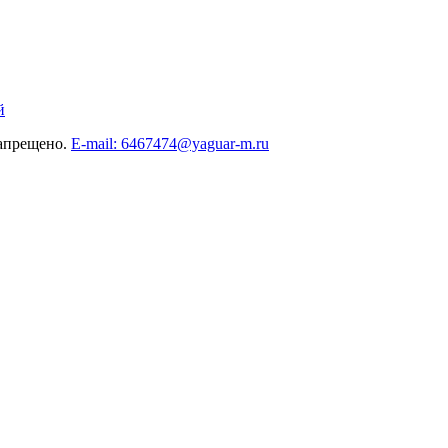
й
запрещено.
E-mail: 6467474@yaguar-m.ru