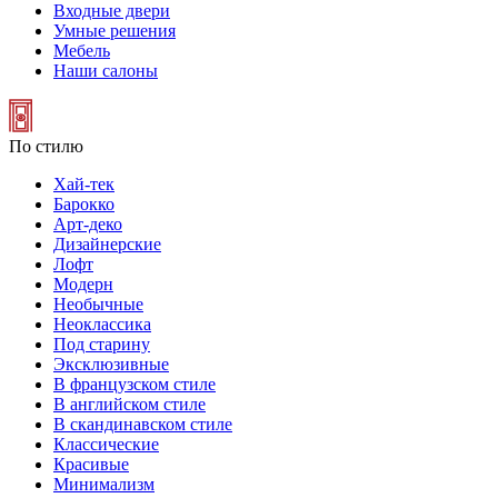
Входные двери
Умные решения
Мебель
Наши салоны
По стилю
Хай-тек
Барокко
Арт-деко
Дизайнерские
Лофт
Модерн
Необычные
Неоклассика
Под старину
Эксклюзивные
В французском стиле
В английском стиле
В скандинавском стиле
Классические
Красивые
Минимализм