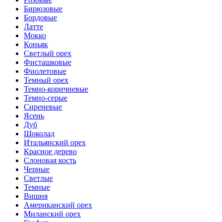
Бирюзовые
Бордовые
Латте
Мокко
Коньяк
Светлый орех
Фисташковые
Фиолетовые
Темный орех
Темно-коричневые
Темно-серые
Сиреневые
Ясень
Дуб
Шоколад
Итальянский орех
Красное дерево
Слоновая кость
Черные
Светлые
Темные
Вишня
Американский орех
Миланский орех