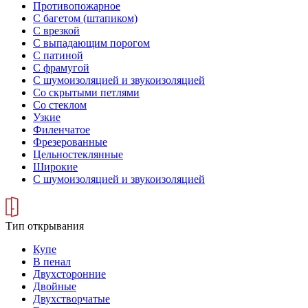
Противопожарное
С багетом (штапиком)
С врезкой
С выпадающим порогом
С патиной
С фрамугой
С шумоизоляцией и звукоизоляцией
Со скрытыми петлями
Со стеклом
Узкие
Филенчатое
Фрезерованные
Цельностеклянные
Широкие
С шумоизоляцией и звукоизоляцией
Тип открывания
Купе
В пенал
Двухсторонние
Двойные
Двухстворчатые