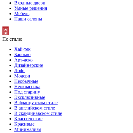
Входные двери
Умные решения
Мебель
Наши салоны
По стилю
Хай-тек
Барокко
Арт-деко
Дизайнерские
Лофт
Модерн
Необычные
Неоклассика
Под старину
Эксклюзивные
В французском стиле
В английском стиле
В скандинавском стиле
Классические
Красивые
Минимализм