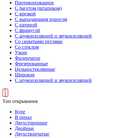
Противопожарное
С багетом (штапиком)
С врезкой
С выпадающим порогом
С патиной
С фрамугой
С шумоизоляцией и звукоизоляцией
Со скрытыми петлями
Со стеклом
Узкие
Филенчатое
Фрезерованные
Цельностеклянные
Широкие
С шумоизоляцией и звукоизоляцией
Тип открывания
Купе
В пенал
Двухсторонние
Двойные
Двухстворчатые