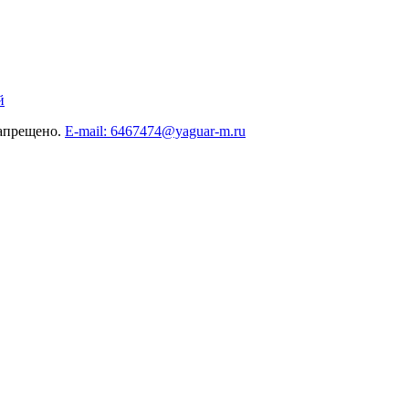
й
запрещено.
E-mail: 6467474@yaguar-m.ru