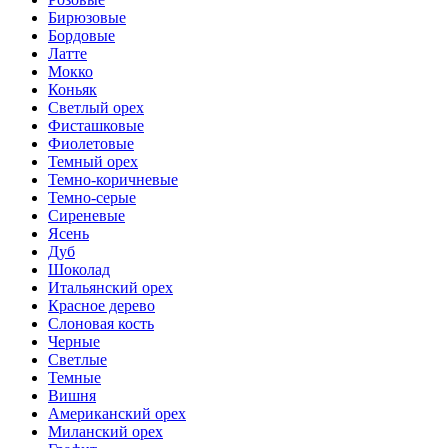
Бирюзовые
Бордовые
Латте
Мокко
Коньяк
Светлый орех
Фисташковые
Фиолетовые
Темный орех
Темно-коричневые
Темно-серые
Сиреневые
Ясень
Дуб
Шоколад
Итальянский орех
Красное дерево
Слоновая кость
Черные
Светлые
Темные
Вишня
Американский орех
Миланский орех