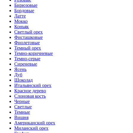
Бирюзовые
Бордовые
Латте
Мокко
Коньяк
Светлый орех
Фисташковые
Фиолетовые
Темный орех
Темно-коричневые
Темно-серые
Сиреневые
Ясень
Дуб
Шоколад
Итальянский орех
Красное дерево
Слоновая кость
Черные
Светлые
Темные
Вишня
Американский орех
Миланский орех