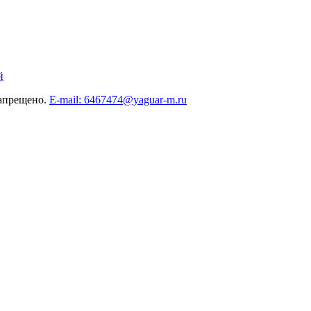
й
запрещено.
E-mail: 6467474@yaguar-m.ru