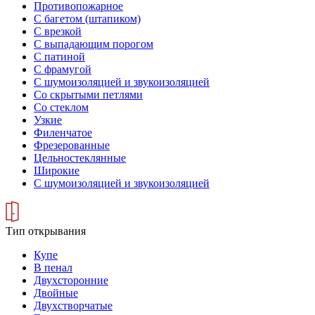
Противопожарное
С багетом (штапиком)
С врезкой
С выпадающим порогом
С патиной
С фрамугой
С шумоизоляцией и звукоизоляцией
Со скрытыми петлями
Со стеклом
Узкие
Филенчатое
Фрезерованные
Цельностеклянные
Широкие
С шумоизоляцией и звукоизоляцией
Тип открывания
Купе
В пенал
Двухсторонние
Двойные
Двухстворчатые