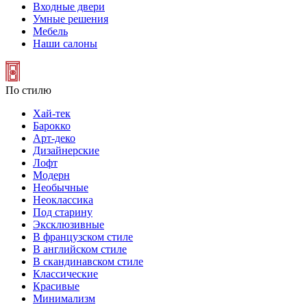
Входные двери
Умные решения
Мебель
Наши салоны
По стилю
Хай-тек
Барокко
Арт-деко
Дизайнерские
Лофт
Модерн
Необычные
Неоклассика
Под старину
Эксклюзивные
В французском стиле
В английском стиле
В скандинавском стиле
Классические
Красивые
Минимализм