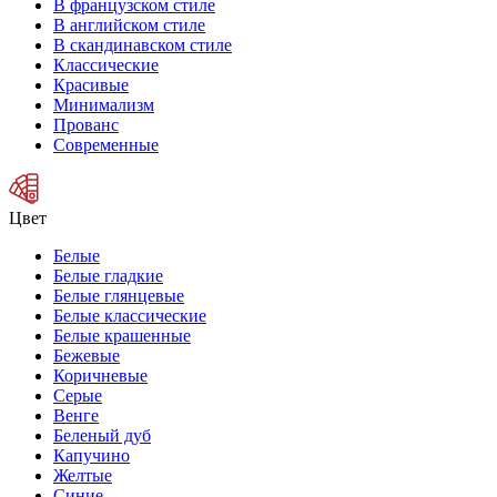
В французском стиле
В английском стиле
В скандинавском стиле
Классические
Красивые
Минимализм
Прованс
Современные
Цвет
Белые
Белые гладкие
Белые глянцевые
Белые классические
Белые крашенные
Бежевые
Коричневые
Серые
Венге
Беленый дуб
Капучино
Желтые
Синие