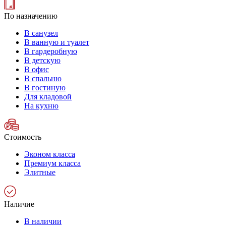
По назначению
В санузел
В ванную и туалет
В гардеробную
В детскую
В офис
В спальню
В гостиную
Для кладовой
На кухню
Стоимость
Эконом класса
Премиум класса
Элитные
Наличие
В наличии