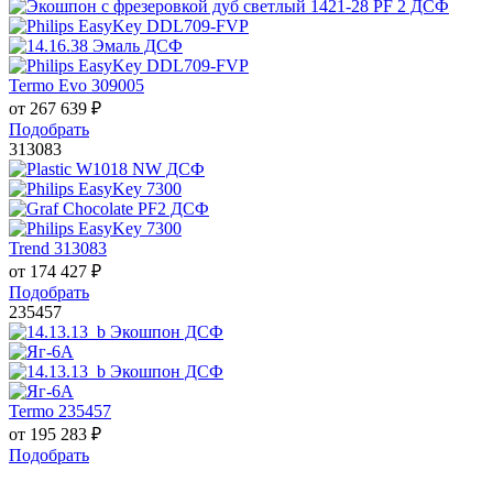
Termo Evo 309005
от
267 639
₽
Подобрать
313083
Trend 313083
от
174 427
₽
Подобрать
235457
Termo 235457
от
195 283
₽
Подобрать