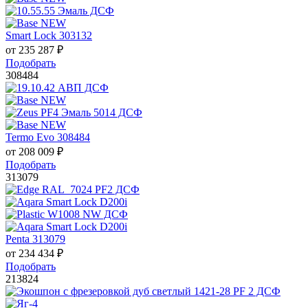
Smart Lock 303132
от
235 287
₽
Подобрать
308484
Termo Evo 308484
от
208 009
₽
Подобрать
313079
Penta 313079
от
234 434
₽
Подобрать
213824