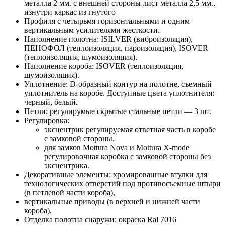
металла 2 мм. с внешней стороны лист металла 2,5 мм.,
изнутри каркас из гнутого
Профиля с четырьмя горизонтальными и одним
вертикальным усилителями жесткости.
Наполнение полотна: ISILVER (виброизоляция),
ПЕНОФОЛ (теплоизоляция, пароизоляция), ISOVER
(теплоизоляция, шумоизоляция).
Наполнение короба: ISOVER (теплоизоляция,
шумоизоляция).
Уплотнение: D-образный контур на полотне, съемный
уплотнитель на коробе. Доступные цвета уплотнителя:
черный, белый.
Петли: регулирумые скрытые стальные петли — 3 шт.
Регулировка:
эксцентрик регулируемая ответная часть в коробе
с замковой стороны.
для замков Mottura Nova и Mottura X-mode
регулировочная коробка с замковой стороны без
эксцентрика.
Декоративные элементы: хромированные втулки для
технологических отверстий под противосъемные штыри
(в петлевой части короба),
вертикальные приводы (в верхней и нижней части
короба).
Отделка полотна снаружи: окраска Ral 7016