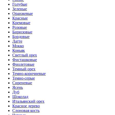
Голубые
Зеленые
Оранжевые
Красные
Кремовые
Розовые
Бирюзовые
Бордовые
Латте
Мокко
Коньяк
Светлый орех
Фисташковые
Фиолетовые
Темный орех
Темно-коричневые
Темно-серые
Сиреневые
Ясень
Дуб
Шоколад
Итальянский орех
Красное дерево
Слоновая кость