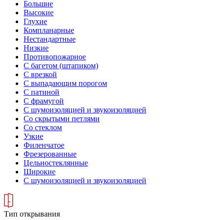
Большие
Высокие
Глухие
Компланарные
Нестандартные
Низкие
Противопожарное
С багетом (штапиком)
С врезкой
С выпадающим порогом
С патиной
С фрамугой
С шумоизоляцией и звукоизоляцией
Со скрытыми петлями
Со стеклом
Узкие
Филенчатое
Фрезерованные
Цельностеклянные
Широкие
С шумоизоляцией и звукоизоляцией
Тип открывания