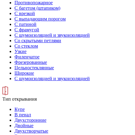
Противопожарное
С багетом (штапиком)
С врезкой
С выпадающим порогом
С патиной
С фрамугой
С шумоизоляцией и звукоизоляцией
Со скрытыми петлями
Со стеклом
Узкие
Филенчатое
Фрезерованные
Цельностеклянные
Широкие
С шумоизоляцией и звукоизоляцией
Тип открывания
Купе
В пенал
Двухсторонние
Двойные
Двухстворчатые