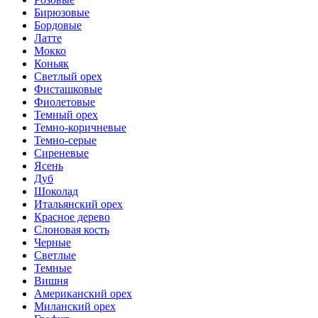
Бирюзовые
Бордовые
Латте
Мокко
Коньяк
Светлый орех
Фисташковые
Фиолетовые
Темный орех
Темно-коричневые
Темно-серые
Сиреневые
Ясень
Дуб
Шоколад
Итальянский орех
Красное дерево
Слоновая кость
Черные
Светлые
Темные
Вишня
Американский орех
Миланский орех