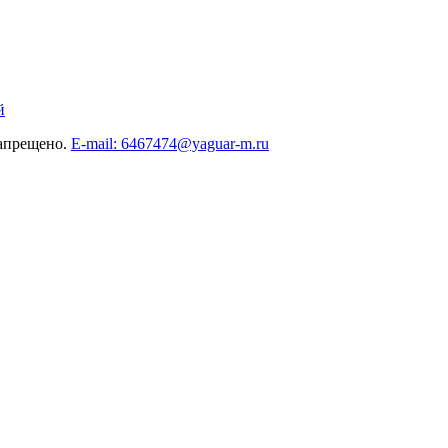
й
запрещено.
E-mail: 6467474@yaguar-m.ru