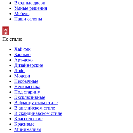
Входные двери
Умные решения
Мебель
Наши салоны
По стилю
Хай-тек
Барокко
Арт-деко
Дизайнерские
Лофт
Модерн
Необычные
Неоклассика
Под старину
Эксклюзивные
В французском стиле
В английском стиле
В скандинавском стиле
Классические
Красивые
Минимализм